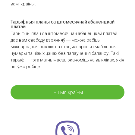
вамі краіны.
Тарыфныя планы са штомесячнай абаненцкай
платай
Тарыфны план са штомесячнай абаненцкай платай
дае вам свабоду дзеянняў — можна рабіць
міжнародныя выклікі на стацыянарныя і мабільныя
нумары па нізкіх цэнах без папаўнення балансу. Такі
тарыф — гэта магчымасць эканоміць на выкліках, якія
вы ўжо робіце
Іншыя краіны