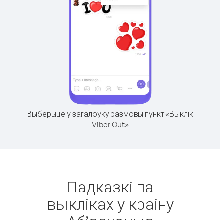
Выберыце ў загалоўку размовы пункт «Выклік
Viber Out»
Падказкі па
выкліках у краіну