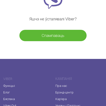
Яшчэ не ўсталявалі Viber?
Спампаваць
VIBER
КАМПАНІЯ
Функцыі
Пра нас
Блог
Брэнд-цэнтр
Бяспека
Кар'ера
Viber Out
Умовы і Палітыкі