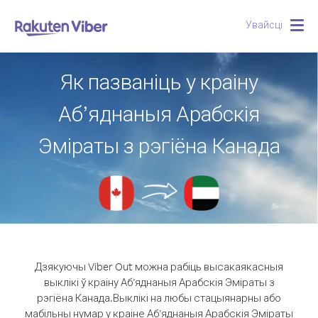
Увайсці
Togg
navig
Як пазваніць у краіну
Аб’яднаныя Арабскія
Эміраты з рэгіёна Канада
Дзякуючы Viber Out можна рабіць высакаякасныя
выклікі ў краіну Аб’яднаныя Арабскія Эміраты з
рэгіёна Канада.
Выклікі на любы стацыянарны або
мабільны нумар у краіне Аб’яднаныя Арабскія Эміраты