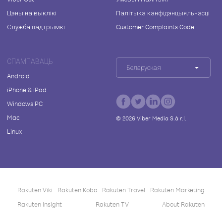
Цэны на выклікі
Палітыка канфідэнцыяльнасці
Служба падтрымкі
Customer Complaints Code
СПАМПАВАЦЬ
Беларуская
Android
iPhone & iPad
Windows PC
Mac
©
2026
Viber Media S.à r.l.
Linux
Rakuten Viki
Rakuten Kobo
Rakuten Travel
Rakuten Marketing
Rakuten Insight
Rakuten TV
About Rakuten