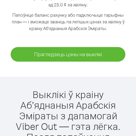
ад 23.0 ¢ за хвіліну.
Папоўніце баланс рахунку або падключыце тарыфны
план — і зможаце званіць па лепшых цэнах за хвіліну ў
краіну Аб’яднаныя Арабскія Эміраты.
Прагледзець цэны на выклікі
Выклікі ў краіну
Аб’яднаныя Арабскія
Эміраты з дапамогай
Viber Out — гэта лёгка.