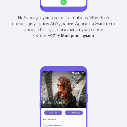
Набярыце нумар на панэлі набору Viber.
Каб
пазваніць у краіну Аб’яднаныя Арабскія Эміраты з
рэгіёна Канада, набірайце нумар такім
чынам:
+
+
971
Мясцовы нумар