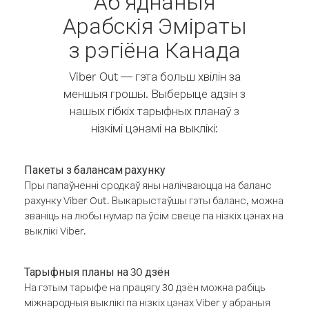
Аб’яднаныя
Арабскія Эміраты
з рэгіёна Канада
Viber Out — гэта больш хвілін за
меншыя грошы. Выберыце адзін з
нашых гібкіх тарыфных планаў з
нізкімі цэнамі на выклікі:
Пакеты з балансам рахунку
Пры папаўненні сродкаў яны налічваюцца на баланс
рахунку Viber Out. Выкарыстаўшы гэты баланс, можна
званіць на любы нумар па ўсім свеце па нізкіх цэнах на
выклікі Viber.
Тарыфныя планы на 30 дзён
На гэтым тарыфе на працягу 30 дзён можна рабіць
міжнародныя выклікі па нізкіх цэнах Viber у абраныя