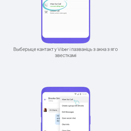
Выберыце кантакт у Viber і пазваніць з акна з яго
звесткамі