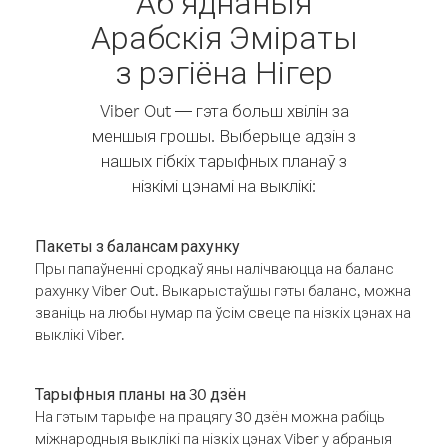
Аб’яднаныя
Арабскія Эміраты
з рэгіёна Нігер
Viber Out — гэта больш хвілін за
меншыя грошы. Выберыце адзін з
нашых гібкіх тарыфных планаў з
нізкімі цэнамі на выклікі:
Пакеты з балансам рахунку
Пры папаўненні сродкаў яны налічваюцца на баланс
рахунку Viber Out. Выкарыстаўшы гэты баланс, можна
званіць на любы нумар па ўсім свеце па нізкіх цэнах на
выклікі Viber.
Тарыфныя планы на 30 дзён
На гэтым тарыфе на працягу 30 дзён можна рабіць
міжнародныя выклікі па нізкіх цэнах Viber у абраныя