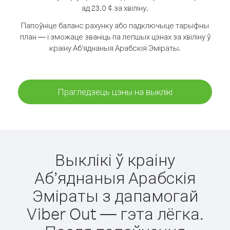
ад 23.0 ¢ за хвіліну.
Папоўніце баланс рахунку або падключыце тарыфны
план — і зможаце званіць па лепшых цэнах за хвіліну ў
краіну Аб’яднаныя Арабскія Эміраты.
Прагледзець цэны на выклікі
Выклікі ў краіну
Аб’яднаныя Арабскія
Эміраты з дапамогай
Viber Out — гэта лёгка.