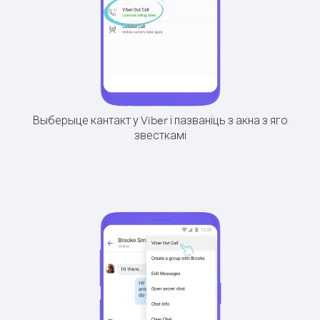
Выберыце кантакт у Viber і пазваніць з акна з яго
звесткамі