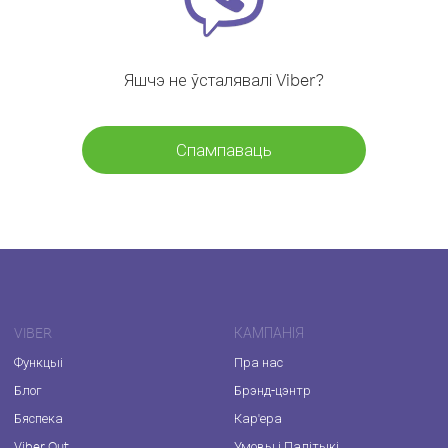
Яшчэ не ўсталявалі Viber?
Спампаваць
VIBER
КАМПАНІЯ
Функцыі
Пра нас
Блог
Брэнд-цэнтр
Бяспека
Кар'ера
Viber Out
Умовы і Палітыкі