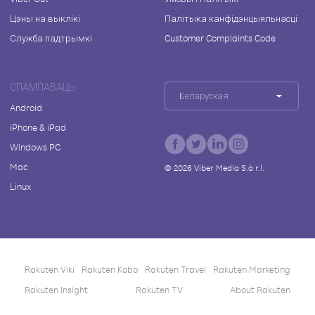
Цэны на выклікі
Палітыка канфідэнцыяльнасці
Служба падтрымкі
Customer Complaints Code
СПАМПАВАЦЬ
Беларуская
Android
iPhone & iPad
Windows PC
Mac
©
2026
Viber Media S.à r.l.
Linux
Rakuten Viki
Rakuten Kobo
Rakuten Travel
Rakuten Marketing
Rakuten Insight
Rakuten TV
About Rakuten