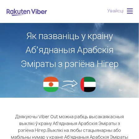
Увайсці
Togg
navig
Як пазваніць у краіну
Аб’яднаныя Арабскія
Эміраты з рэгіёна Нігер
Дзякуючы Viber Out можна рабіць высакаякасныя
выклікі ў краіну Аб’яднаныя Арабскія Эміраты з
рэгіёна Нігер.
Выклікі на любы стацыянарны або
мабільны нумар у краіне Аб’яднаныя Арабскія Эміраты