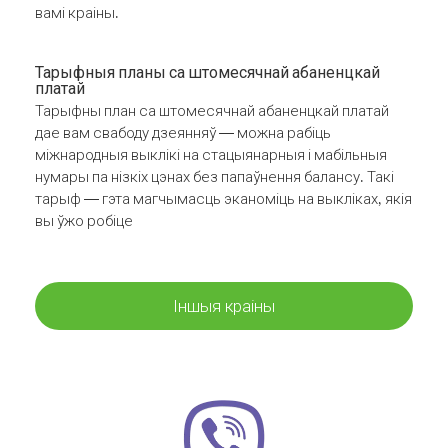
вамі краіны.
Тарыфныя планы са штомесячнай абаненцкай
платай
Тарыфны план са штомесячнай абаненцкай платай
дае вам свабоду дзеянняў — можна рабіць
міжнародныя выклікі на стацыянарныя і мабільныя
нумары па нізкіх цэнах без папаўнення балансу. Такі
тарыф — гэта магчымасць эканоміць на выкліках, якія
вы ўжо робіце
Іншыя краіны