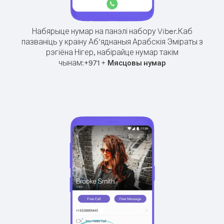
Набярыце нумар на панэлі набору Viber.
Каб
пазваніць у краіну Аб’яднаныя Арабскія Эміраты з
рэгіёна Нігер, набірайце нумар такім
чынам:
+
+
971
Мясцовы нумар