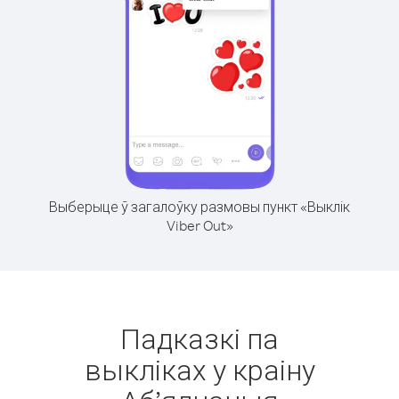
Выберыце ў загалоўку размовы пункт «Выклік
Viber Out»
Падказкі па
выкліках у краіну