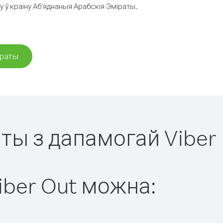
 ў краіну Аб’яднаныя Арабскія Эміраты.
іраты
аты з дапамогай Viber
iber Out можна: