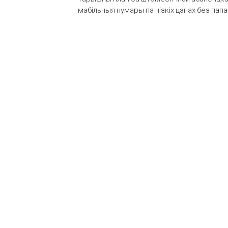
мабільныя нумары па нізкіх цэнах без пап