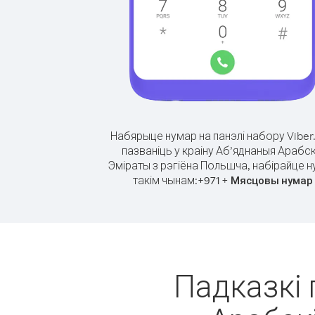
Набярыце нумар на панэлі набору Viber
пазваніць у краіну Аб’яднаныя Арабск
Эміраты з рэгіёна Польшча, набірайце 
такім чынам:
+
+
971
Мясцовы нумар
Падказкі 