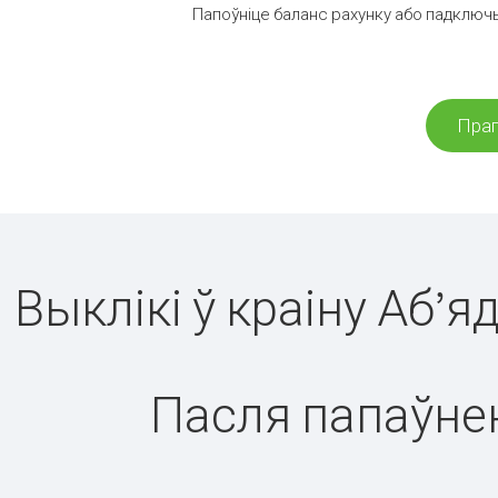
Папоўніце баланс рахунку або падключы
Праг
Выклікі ў краіну Аб’
Пасля папаўнен