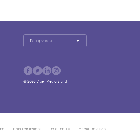
Беларуская
©
2026
Viber Media S.à r.l.
ing
Rakuten Insight
Rakuten TV
About Rakuten