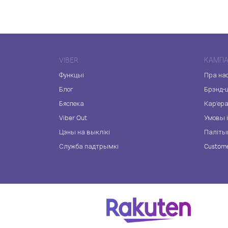
VIBER
КАМПА
Функцыі
Пра на
Блог
Брэнд-
Бяспека
Кар'ер
Viber Out
Умовы і
Цэны на выклікі
Паліты
Служба падтрымкі
Custome