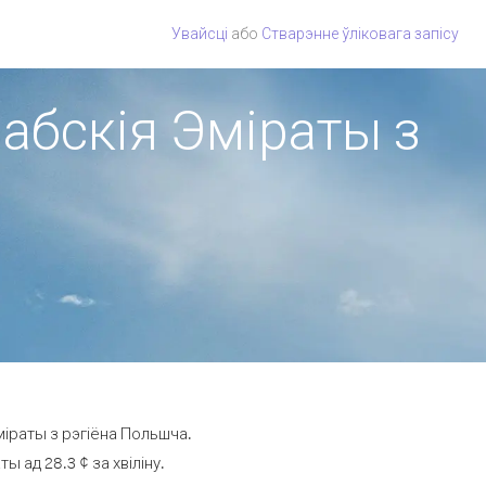
Увайсці
або
Стварэнне ўліковага запісу
рабскія Эміраты з
міраты з рэгіёна Польшча.
 ад 28.3 ¢ за хвіліну.