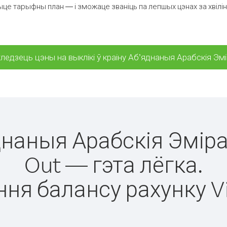
це тарыфны план — і зможаце званіць па лепшых цэнах за хвіліну
ледзець цэны на выклікі ў краіну Аб’яднаныя Арабскія Эм
яднаныя Арабскія Эмір
Out — гэта лёгка.
ня балансу рахунку V