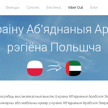
Функцыі
Суполкі
Бяспека
Viber Out
Блог
раіну Аб’яднаныя А
рэгіёна Польшча
 рабіць высакаякасныя выклікі ў краіну Аб’яднаныя Арабскія Э
янарны або мабільны нумар у краіне Аб’яднаныя Арабскія Эміраты