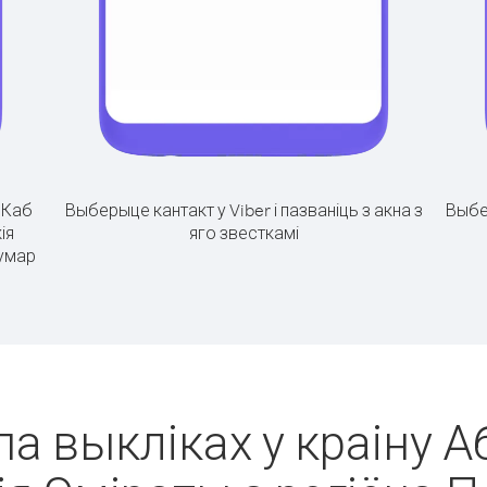
.
Каб
Выберыце кантакт у Viber і пазваніць з акна з
Выбе
ія
яго звесткамі
нумар
па выкліках у краіну 