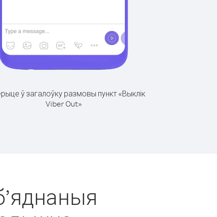
рыце ў загалоўку размовы пункт «Выклік
Viber Out»
Аб’яднаныя