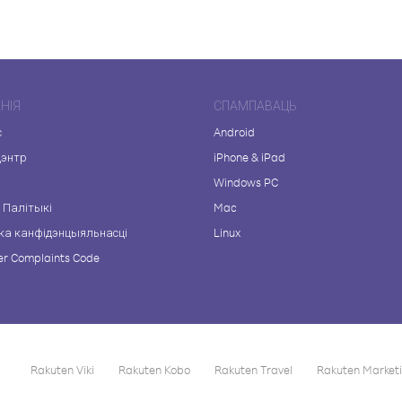
НІЯ
СПАМПАВАЦЬ
с
Android
цэнтр
iPhone & iPad
а
Windows PC
 Палітыкі
Mac
ка канфідэнцыяльнасці
Linux
r Complaints Code
Rakuten Viki
Rakuten Kobo
Rakuten Travel
Rakuten Market