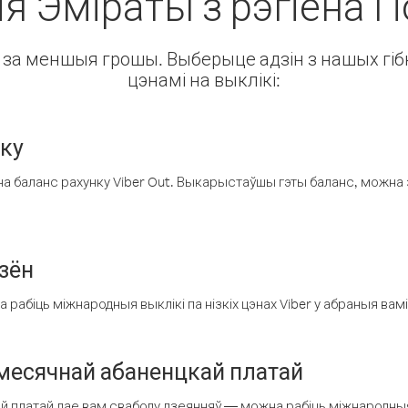
ія Эміраты з рэгіёна 
ін за меншыя грошы. Выберыце адзін з нашых гібк
цэнамі на выклікі:
нку
а баланс рахунку Viber Out. Выкарыстаўшы гэты баланс, можна 
зён
рабіць міжнародныя выклікі па нізкіх цэнах Viber у абраныя вамі
есячнай абаненцкай платай
 платай дае вам свабоду дзеянняў — можна рабіць міжнародныя 