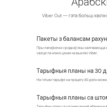
Арабск
Viber Out — гэта больш хвіл
Пакеты з балансам раху
Пры папаўненні сродкаў яны налічваюцца н
свеце па нізкіх цэнах на выклікі Viber.
Тарыфныя планы на 30 д
На гэтым тарыфе на працягу 30 дзён можна 
Тарыфныя планы са штом
Тарыфны план са штомесячнай абаненцкай