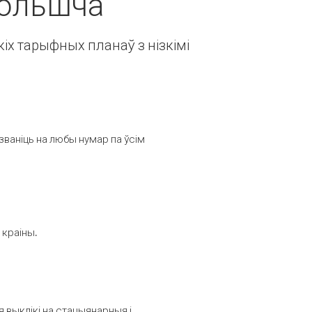
Польшча
іх тарыфных планаў з нізкімі
званіць на любы нумар па ўсім
 краіны.
выклікі на стацыянарныя і