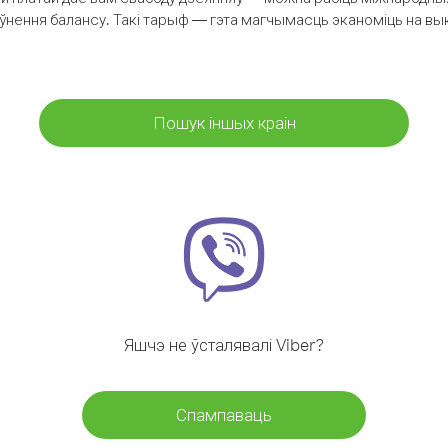
аўнення балансу. Такі тарыф — гэта магчымасць эканоміць на выкл
Пошук іншых краін
Яшчэ не ўсталявалі Viber?
Спампаваць