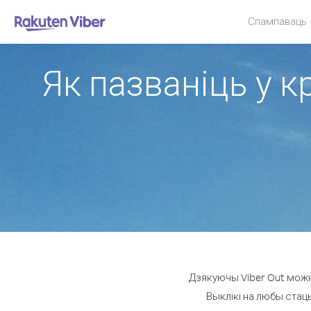
Спампаваць
Як пазваніць у к
Дзякуючы Viber Out можна
Выклікі на любы стацы