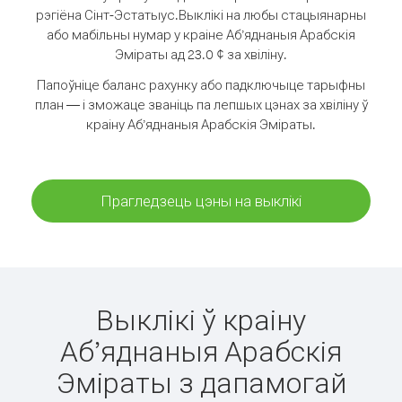
рэгіёна Сінт-Эстатыус.
Выклікі на любы стацыянарны
або мабільны нумар у краіне Аб’яднаныя Арабскія
Эміраты ад 23.0 ¢ за хвіліну.
Папоўніце баланс рахунку або падключыце тарыфны
план — і зможаце званіць па лепшых цэнах за хвіліну ў
краіну Аб’яднаныя Арабскія Эміраты.
Прагледзець цэны на выклікі
Выклікі ў краіну
Аб’яднаныя Арабскія
Эміраты з дапамогай