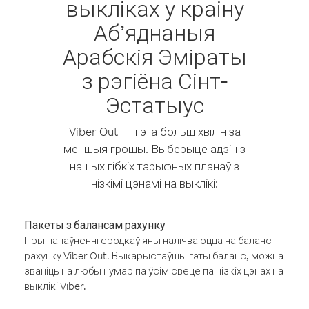
выкліках у краіну
Аб’яднаныя
Арабскія Эміраты
з рэгіёна Сінт-
Эстатыус
Viber Out — гэта больш хвілін за
меншыя грошы. Выберыце адзін з
нашых гібкіх тарыфных планаў з
нізкімі цэнамі на выклікі:
Пакеты з балансам рахунку
Пры папаўненні сродкаў яны налічваюцца на баланс
рахунку Viber Out. Выкарыстаўшы гэты баланс, можна
званіць на любы нумар па ўсім свеце па нізкіх цэнах на
выклікі Viber.