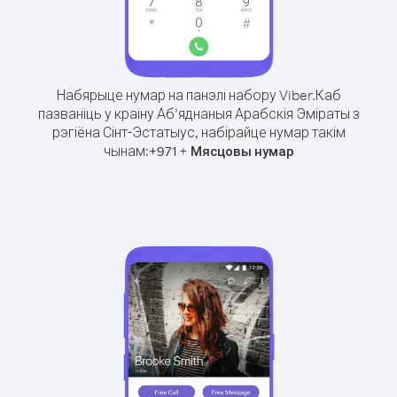
Набярыце нумар на панэлі набору Viber.
Каб
пазваніць у краіну Аб’яднаныя Арабскія Эміраты з
рэгіёна Сінт-Эстатыус, набірайце нумар такім
чынам:
+
+
971
Мясцовы нумар