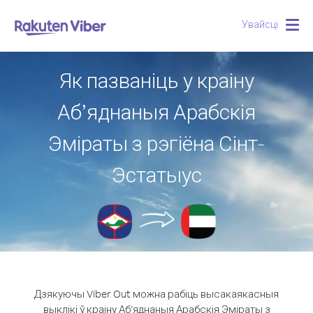
Увайсці
Togg
navig
Як пазваніць у краіну
Аб’яднаныя Арабскія
Эміраты з рэгіёна Сінт-
Эстатыус
Дзякуючы Viber Out можна рабіць высакаякасныя
выклікі ў краіну Аб’яднаныя Арабскія Эміраты з