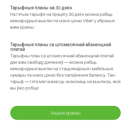
Тарыфныя планы на 30 дзён
На гэтым тарыфе на працягу 30 дзён можна рабіць
міжнародныя выклікі па нізкіх цэнах Viber у абраныя
вамі краіны.
Тарыфныя планы са штомесячнай абаненцкай
платай
Тарыфны план са штомесячнай абаненцкай платай
дае вам свабоду дзеянняў — можна рабіць
міжнародныя выклікі на стацыянарныя і мабільныя
нумары па нізкіх цэнах без папаўнення балансу. Такі
тарыф — гэта магчымасць эканоміць на выкліках, якія
вы ўжо робіце
Іншыя краіны