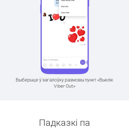
Выберыце ў загалоўку размовы пункт «Выклік
Viber Out»
Падказкі па