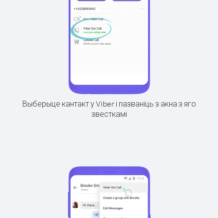
Выберыце кантакт у Viber і пазваніць з акна з яго
звесткамі