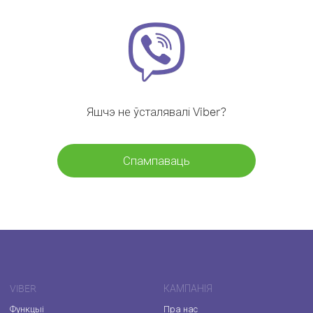
Яшчэ не ўсталявалі Viber?
Спампаваць
VIBER
КАМПАНІЯ
Функцыі
Пра нас