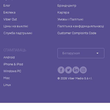
Блог
Брэнд-цэнтр
Бяспека
Кар'ера
Viber Out
Умовы і Палітыкі
Цэны на выклікі
Палітыка канфідэнцыяльнасці
Служба падтрымкі
Customer Complaints Code
СПАМПАВАЦЬ
Беларуская
Android
iPhone & iPad
Windows PC
Mac
©
2026
Viber Media S.à r.l.
Linux