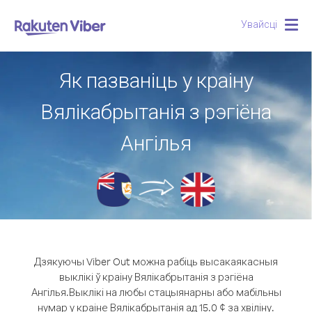
Увайсці
Togg
navig
Як пазваніць у краіну
Вялікабрытанія з рэгіёна
Ангілья
Дзякуючы Viber Out можна рабіць высакаякасныя
выклікі ў краіну Вялікабрытанія з рэгіёна
Ангілья.
Выклікі на любы стацыянарны або мабільны
нумар у краіне Вялікабрытанія ад 15.0 ¢ за хвіліну.