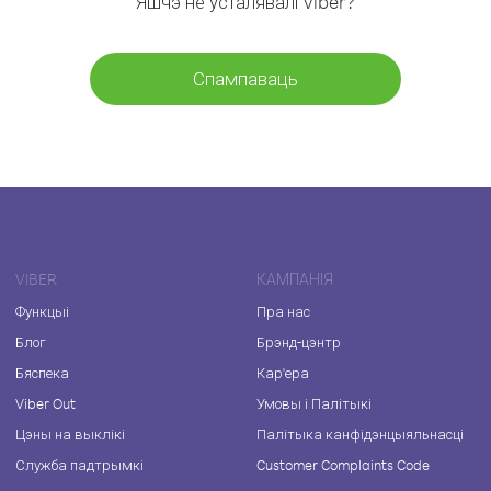
Яшчэ не ўсталявалі Viber?
Спампаваць
VIBER
КАМПАНІЯ
Функцыі
Пра нас
Блог
Брэнд-цэнтр
Бяспека
Кар'ера
Viber Out
Умовы і Палітыкі
Цэны на выклікі
Палітыка канфідэнцыяльнасці
Служба падтрымкі
Customer Complaints Code