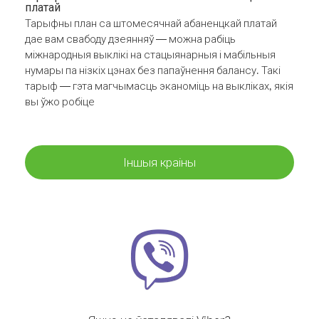
платай
Тарыфны план са штомесячнай абаненцкай платай
дае вам свабоду дзеянняў — можна рабіць
міжнародныя выклікі на стацыянарныя і мабільныя
нумары па нізкіх цэнах без папаўнення балансу. Такі
тарыф — гэта магчымасць эканоміць на выкліках, якія
вы ўжо робіце
Іншыя краіны