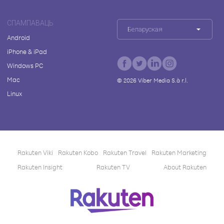
СПАМПАВАЦЬ
Беларуская
Android
iPhone & iPad
Windows PC
Mac
©
2026
Viber Media S.à r.l.
Linux
Rakuten Viki
Rakuten Kobo
Rakuten Travel
Rakuten Marketing
Rakuten Insight
Rakuten TV
About Rakuten