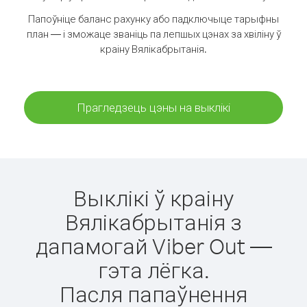
Папоўніце баланс рахунку або падключыце тарыфны
план — і зможаце званіць па лепшых цэнах за хвіліну ў
краіну Вялікабрытанія.
Прагледзець цэны на выклікі
Выклікі ў краіну
Вялікабрытанія з
дапамогай Viber Out —
гэта лёгка.
Пасля папаўнення