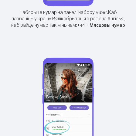
Набярыце нумар на панэлі набору Viber.
Каб
пазваніць у краіну Вялікабрытанія з рэгіёна Ангілья,
набірайце нумар такім чынам:
+
+
44
Мясцовы нумар