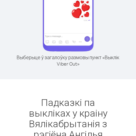
Выберыце ў загалоўку размовы пункт «Выклік
Viber Out»
Падказкі па
выкліках у краіну
Вялікабрытанія з
рэгіёна Ангілья