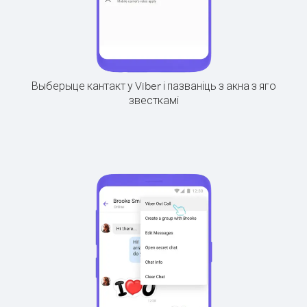
Выберыце кантакт у Viber і пазваніць з акна з яго
звесткамі