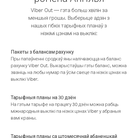
Viber Out — гэта больш хвілін за
меншыя грошы. Выберыце адзін з
нашых гібкіх тарыфных планаў з
нізкімі цэнамі на выклікі:
Пакеты з балансам рахунку
Пры папаўненні сродкаў яны налічваюцца на баланс
рахунку Viber Out. Выкарыстаўшы гэты баланс, можна
званіць на любы нумар па ўсім свеце па нізкіх цэнах на
выклікі Viber.
Тарыфныя планы на 30 дзён
На гэтым тарыфе на працягу 30 дзён можна рабіць
міжнародныя выклікі па нізкіх цэнах Viber у абраныя
вамі краіны.
Тарыфныя планы са штомесячнай абаненцкай