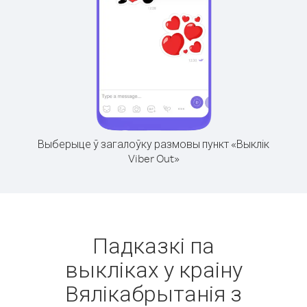
Выберыце ў загалоўку размовы пункт «Выклік
Viber Out»
Падказкі па
выкліках у краіну
Вялікабрытанія з