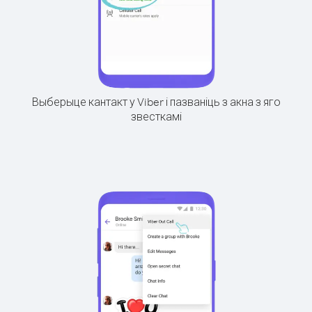
Выберыце кантакт у Viber і пазваніць з акна з яго
звесткамі