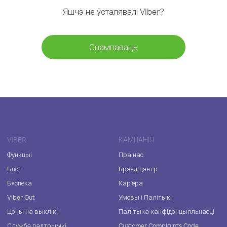
Яшчэ не ўсталявалі Viber?
Спампаваць
VIBER
КАМПАНІЯ
Функцыі
Пра нас
Блог
Брэнд-цэнтр
Бяспека
Кар'ера
Viber Out
Умовы і Палітыкі
Цэны на выклікі
Палітыка канфідэнцыяльнасці
Служба падтрымкі
Customer Complaints Code