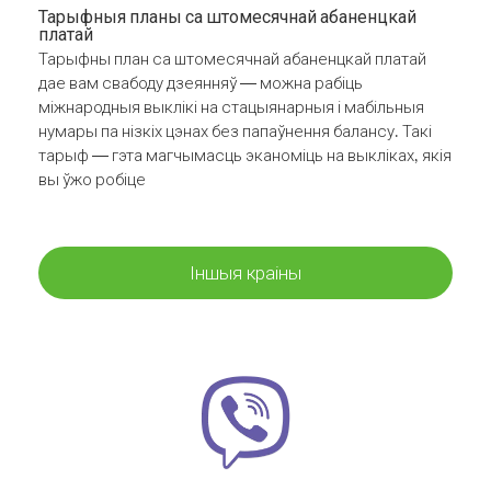
Тарыфныя планы са штомесячнай абаненцкай
платай
Тарыфны план са штомесячнай абаненцкай платай
дае вам свабоду дзеянняў — можна рабіць
міжнародныя выклікі на стацыянарныя і мабільныя
нумары па нізкіх цэнах без папаўнення балансу. Такі
тарыф — гэта магчымасць эканоміць на выкліках, якія
вы ўжо робіце
Іншыя краіны