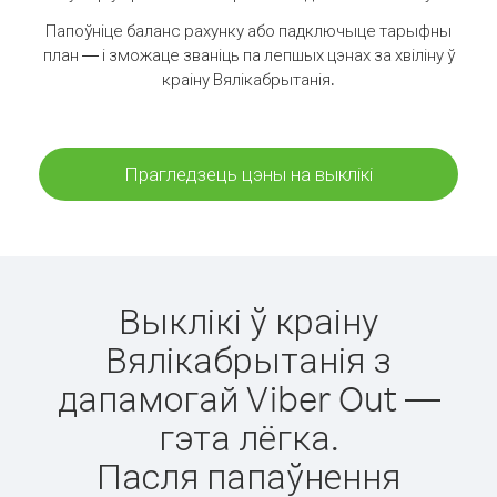
Папоўніце баланс рахунку або падключыце тарыфны
план — і зможаце званіць па лепшых цэнах за хвіліну ў
краіну Вялікабрытанія.
Прагледзець цэны на выклікі
Выклікі ў краіну
Вялікабрытанія з
дапамогай Viber Out —
гэта лёгка.
Пасля папаўнення