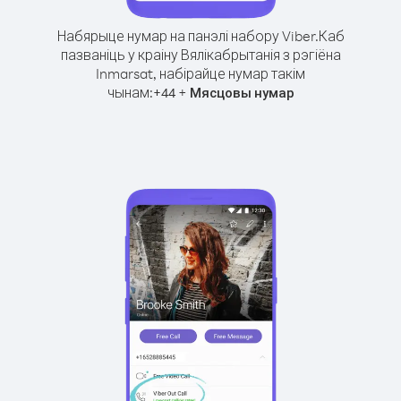
Набярыце нумар на панэлі набору Viber.
Каб
пазваніць у краіну Вялікабрытанія з рэгіёна
Inmarsat, набірайце нумар такім
чынам:
+
+
44
Мясцовы нумар