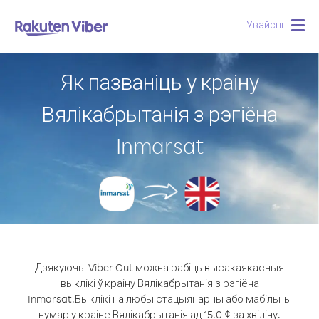
Увайсці
Togg
navig
Як пазваніць у краіну
Вялікабрытанія з рэгіёна
Inmarsat
Дзякуючы Viber Out можна рабіць высакаякасныя
выклікі ў краіну Вялікабрытанія з рэгіёна
Inmarsat.
Выклікі на любы стацыянарны або мабільны
нумар у краіне Вялікабрытанія ад 15.0 ¢ за хвіліну.