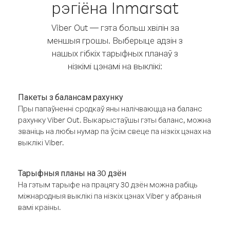
рэгіёна Inmarsat
Viber Out — гэта больш хвілін за
меншыя грошы. Выберыце адзін з
нашых гібкіх тарыфных планаў з
нізкімі цэнамі на выклікі:
Пакеты з балансам рахунку
Пры папаўненні сродкаў яны налічваюцца на баланс
рахунку Viber Out. Выкарыстаўшы гэты баланс, можна
званіць на любы нумар па ўсім свеце па нізкіх цэнах на
выклікі Viber.
Тарыфныя планы на 30 дзён
На гэтым тарыфе на працягу 30 дзён можна рабіць
міжнародныя выклікі па нізкіх цэнах Viber у абраныя
вамі краіны.