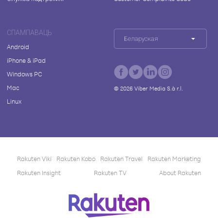
СПАМПАВАЦЬ
Беларуская
Android
iPhone & iPad
Windows PC
Mac
©
2026
Viber Media S.à r.l.
Linux
Rakuten Viki
Rakuten Kobo
Rakuten Travel
Rakuten Marketing
Rakuten Insight
Rakuten TV
About Rakuten