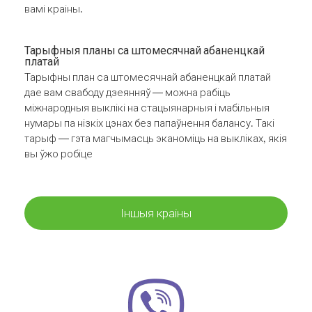
вамі краіны.
Тарыфныя планы са штомесячнай абаненцкай
платай
Тарыфны план са штомесячнай абаненцкай платай
дае вам свабоду дзеянняў — можна рабіць
міжнародныя выклікі на стацыянарныя і мабільныя
нумары па нізкіх цэнах без папаўнення балансу. Такі
тарыф — гэта магчымасць эканоміць на выкліках, якія
вы ўжо робіце
Іншыя краіны