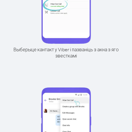
Выберыце кантакт у Viber і пазваніць з акна з яго
звесткамі