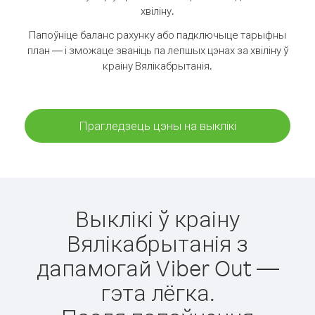
хвіліну.
Папоўніце баланс рахунку або падключыце тарыфны
план — і зможаце званіць па лепшых цэнах за хвіліну ў
краіну Вялікабрытанія.
Прагледзець цэны на выклікі
Выклікі ў краіну
Вялікабрытанія з
дапамогай Viber Out —
гэта лёгка.