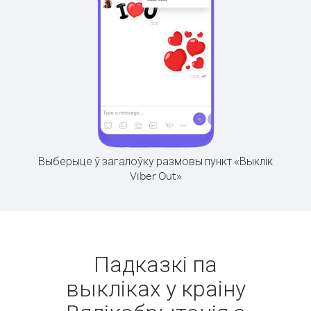
Выберыце ў загалоўку размовы пункт «Выклік
Viber Out»
Падказкі па
выкліках у краіну