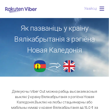
Увайсці
Togg
navig
Як пазваніць у краіну
Вялікабрытанія з рэгіёна
Новая Каледонія
Дзякуючы Viber Out можна рабіць высакаякасныя
выклікі ў краіну Вялікабрытанія з рэгіёна Новая
Каледонія.
Выклікі на любы стацыянарны або
мабільны нумар у краіне Вялікабрытанія ад 15.0 ¢ за