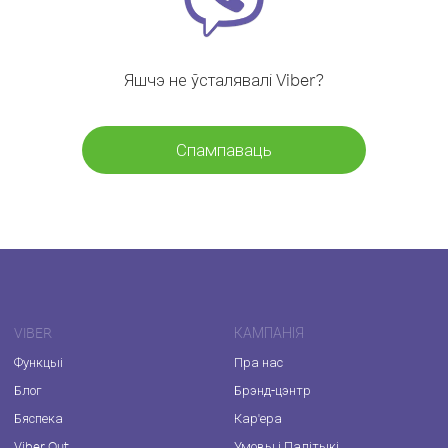
Яшчэ не ўсталявалі Viber?
Спампаваць
VIBER
КАМПАНІЯ
Функцыі
Пра нас
Блог
Брэнд-цэнтр
Бяспека
Кар'ера
Viber Out
Умовы і Палітыкі