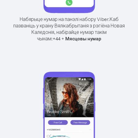
Набярыце нумар на панэлі набору Viber.
Каб
пазваніць у краіну Вялікабрытанія з рэгіёна Новая
Каледонія, набірайце нумар такім
чынам:
+
+
44
Мясцовы нумар