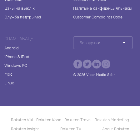
Цэны на выклікі
Палітыка канфідэнцыяльнасці
Служба падтрымкі
Customer Complaints Code
СПАМПАВАЦЬ
Беларуская
Android
iPhone & iPad
Windows PC
Mac
©
2026
Viber Media S.à r.l.
Linux
Rakuten Viki
Rakuten Kobo
Rakuten Travel
Rakuten Marketing
Rakuten Insight
Rakuten TV
About Rakuten