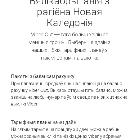
Вялікабрытанія з
рэгіёна Новая
Каледонія
Viber Out — гэта больш хвілін за
меншыя грошы. Выберыце адзін з
нашых гібкіх тарыфных планаў з
нізкімі цэнамі на выклікі:
Пакеты з балансам рахунку
Пры папаўненні сродкаў яны налічваюцца на баланс
рахунку Viber Out. Выкарыстаўшы гэты баланс, можна
званіць на любы нумар па ўсім свеце па нізкіх цэнах на
выклікі Viber.
Тарыфныя планы на 30 дзён
На гэтым тарыфе на працягу 30 дзён можна рабіць
міжнародныя выклікі па нізкіх цэнах Viber у абраныя