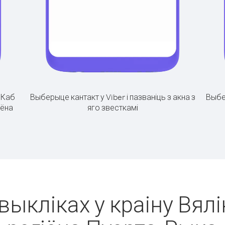
.
Каб
Выберыце кантакт у Viber і пазваніць з акна з
Выбе
іёна
яго звесткамі
м
выкліках у краіну Вял