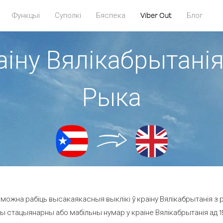
Функцыі
Суполкі
Бяспека
Viber Out
Блог
аіну Вялікабрытанія
Рыка
можна рабіць высакаякасныя выклікі ў краіну Вялікабрытанія з 
ы стацыянарны або мабільны нумар у краіне Вялікабрытанія ад 15.