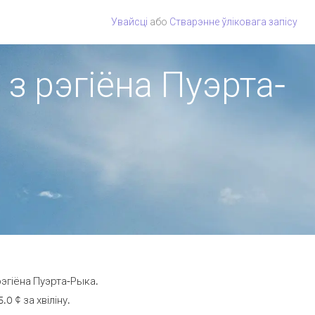
Увайсці
або
Стварэнне ўліковага запісу
 з рэгіёна Пуэрта-
рэгіёна Пуэрта-Рыка.
0 ¢ за хвіліну.