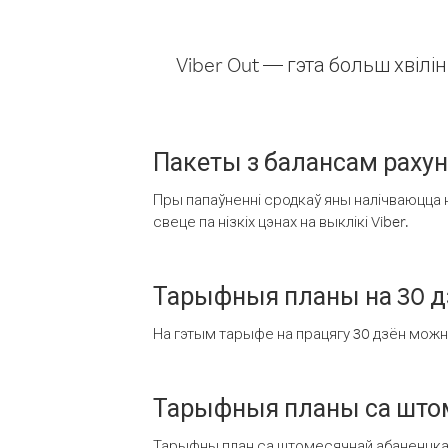
Viber Out — гэта больш хвіл
Пакеты з балансам раху
Пры папаўненні сродкаў яны налічваюцца н
свеце па нізкіх цэнах на выклікі Viber.
Тарыфныя планы на 30 д
На гэтым тарыфе на працягу 30 дзён можна 
Тарыфныя планы са штом
Тарыфны план са штомесячнай абаненцкай