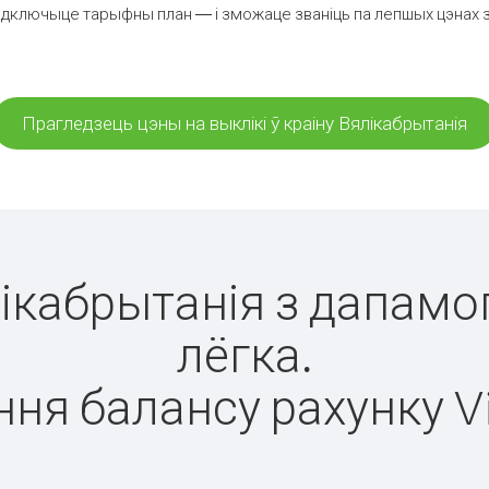
дключыце тарыфны план — і зможаце званіць па лепшых цэнах за 
Прагледзець цэны на выклікі ў краіну Вялікабрытанія
лікабрытанія з дапамо
лёгка.
ня балансу рахунку V