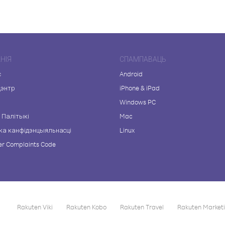
НІЯ
СПАМПАВАЦЬ
с
Android
цэнтр
iPhone & iPad
а
Windows PC
 Палітыкі
Mac
ка канфідэнцыяльнасці
Linux
r Complaints Code
Rakuten Viki
Rakuten Kobo
Rakuten Travel
Rakuten Market