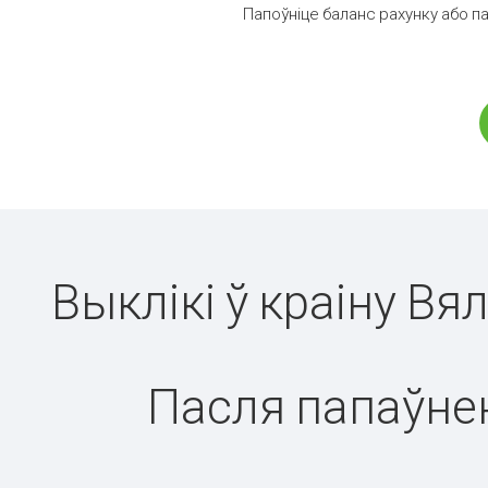
Папоўніце баланс рахунку або па
Выклікі ў краіну Вя
Пасля папаўнен