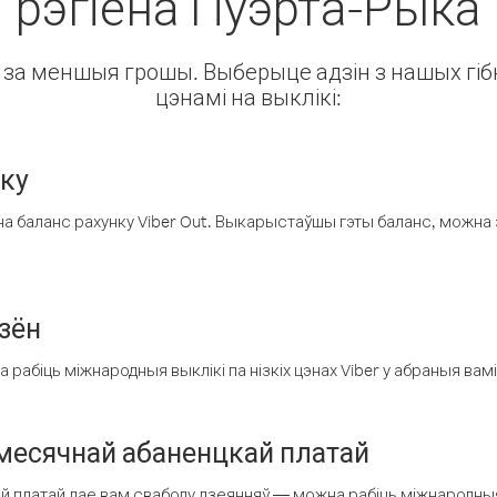
рэгіёна Пуэрта-Рыка
ін за меншыя грошы. Выберыце адзін з нашых гібк
цэнамі на выклікі:
нку
а баланс рахунку Viber Out. Выкарыстаўшы гэты баланс, можна 
зён
рабіць міжнародныя выклікі па нізкіх цэнах Viber у абраныя вамі
есячнай абаненцкай платай
 платай дае вам свабоду дзеянняў — можна рабіць міжнародныя 