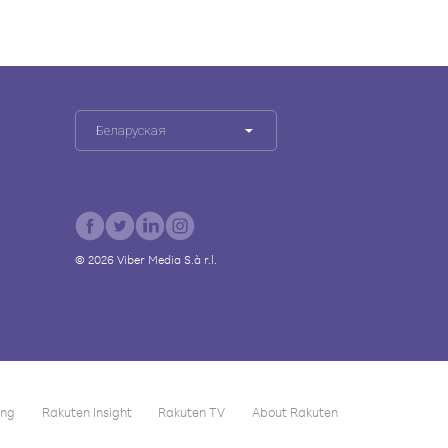
Беларуская
©
2026
Viber Media S.à r.l.
ing
Rakuten Insight
Rakuten TV
About Rakuten