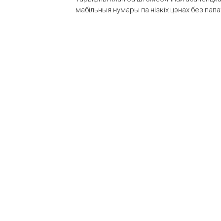
мабільныя нумары па нізкіх цэнах без пап