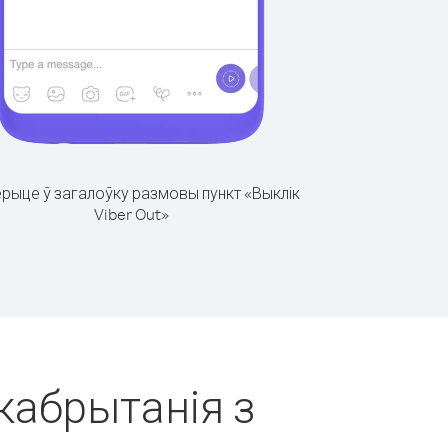
рыце ў загалоўку размовы пункт «Выклік
Viber Out»
ікабрытанія з