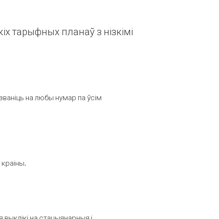
іх тарыфных планаў з нізкімі
званіць на любы нумар па ўсім
 краіны.
выклікі на стацыянарныя і