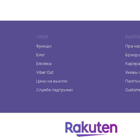
VIBER
КАМПА
Функцыі
Пра на
Блог
Брэнд-
Бяспека
Кар'ер
Viber Out
Умовы і
Цэны на выклікі
Паліты
Служба падтрымкі
Custome