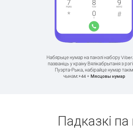
Набярыце нумар на панэлі набору Viber
пазваніць у краіну Вялікабрытанія з рэг
Пуэрта-Рыка, набірайце нумар такі
чынам:
+
+
44
Мясцовы нумар
Падказкі па 