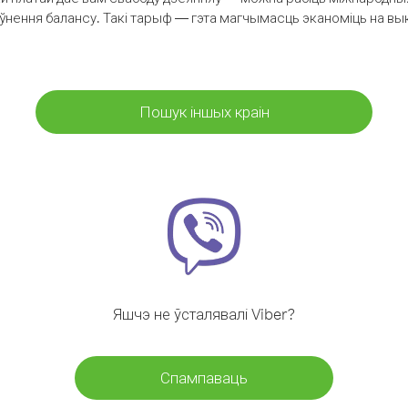
аўнення балансу. Такі тарыф — гэта магчымасць эканоміць на выкл
Пошук іншых краін
Яшчэ не ўсталявалі Viber?
Спампаваць