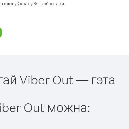
хвіліну ў краіну Вялікабрытанія.
гай Viber Out — гэта
iber Out можна: