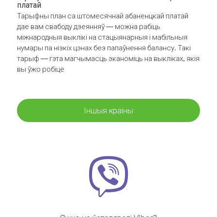
платай
Тарыфны план са штомесячнай абаненцкай платай
дае вам свабоду дзеянняў — можна рабіць
міжнародныя выклікі на стацыянарныя і мабільныя
нумары па нізкіх цэнах без папаўнення балансу. Такі
тарыф — гэта магчымасць эканоміць на выкліках, якія
вы ўжо робіце
Іншыя краіны