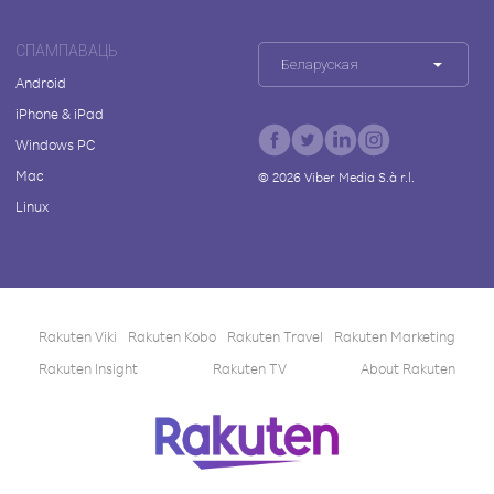
СПАМПАВАЦЬ
Беларуская
Android
iPhone & iPad
Windows PC
Mac
©
2026
Viber Media S.à r.l.
Linux
Rakuten Viki
Rakuten Kobo
Rakuten Travel
Rakuten Marketing
Rakuten Insight
Rakuten TV
About Rakuten