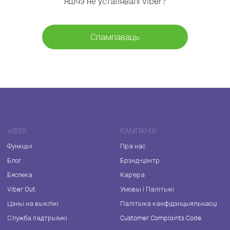
Яшчэ не ўсталявалі Viber?
Спампаваць
VIBER
КАМПАНІЯ
Функцыі
Пра нас
Блог
Брэнд-цэнтр
Бяспека
Кар'ера
Viber Out
Умовы і Палітыкі
Цэны на выклікі
Палітыка канфідэнцыяльнасці
Служба падтрымкі
Customer Complaints Code