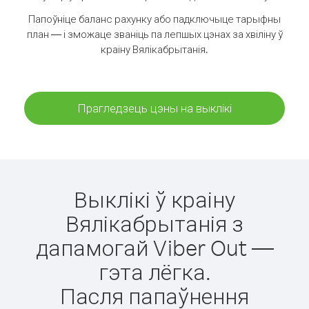
Папоўніце баланс рахунку або падключыце тарыфны
план — і зможаце званіць па лепшых цэнах за хвіліну ў
краіну Вялікабрытанія.
Прагледзець цэны на выклікі
Выклікі ў краіну
Вялікабрытанія з
дапамогай Viber Out —
гэта лёгка.
Пасля папаўнення