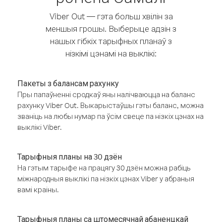
Viber Out — гэта больш хвілін за
меншыя грошы. Выберыце адзін з
нашых гібкіх тарыфных планаў з
нізкімі цэнамі на выклікі:
Пакеты з балансам рахунку
Пры папаўненні сродкаў яны налічваюцца на баланс
рахунку Viber Out. Выкарыстаўшы гэты баланс, можна
званіць на любы нумар па ўсім свеце па нізкіх цэнах на
выклікі Viber.
Тарыфныя планы на 30 дзён
На гэтым тарыфе на працягу 30 дзён можна рабіць
міжнародныя выклікі па нізкіх цэнах Viber у абраныя
вамі краіны.
Тарыфныя планы са штомесячнай абаненцкай