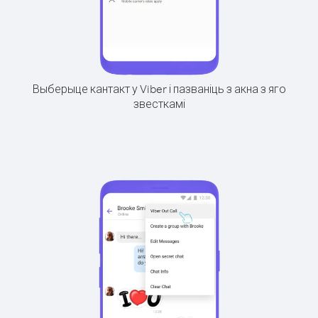
Выберыце кантакт у Viber і пазваніць з акна з яго
звесткамі