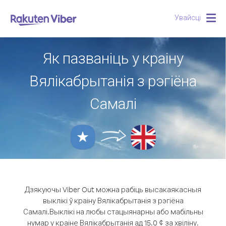
Увайсці
Togg
navig
Як пазваніць у краіну
Вялікабрытанія з рэгіёна
Самалі
Дзякуючы Viber Out можна рабіць высакаякасныя
выклікі ў краіну Вялікабрытанія з рэгіёна
Самалі.
Выклікі на любы стацыянарны або мабільны
нумар у краіне Вялікабрытанія ад 15.0 ¢ за хвіліну.