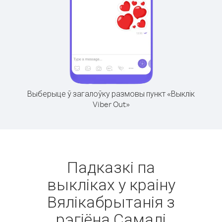
Выберыце ў загалоўку размовы пункт «Выклік
Viber Out»
Падказкі па
выкліках у краіну
Вялікабрытанія з
рэгіёна Самалі