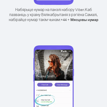
Набярыце нумар на панэлі набору Viber.
Каб
пазваніць у краіну Вялікабрытанія з рэгіёна Самалі,
набірайце нумар такім чынам:
+
+
44
Мясцовы нумар