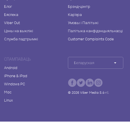
Блог
Брэнд-цэнтр
Бяспека
Кар'ера
Viber Out
Умовы і Палітыкі
Цэны на выклікі
Палітыка канфідэнцыяльнасці
Служба падтрымкі
Customer Complaints Code
СПАМПАВАЦЬ
Беларуская
Android
iPhone & iPad
Windows PC
Mac
©
2026
Viber Media S.à r.l.
Linux