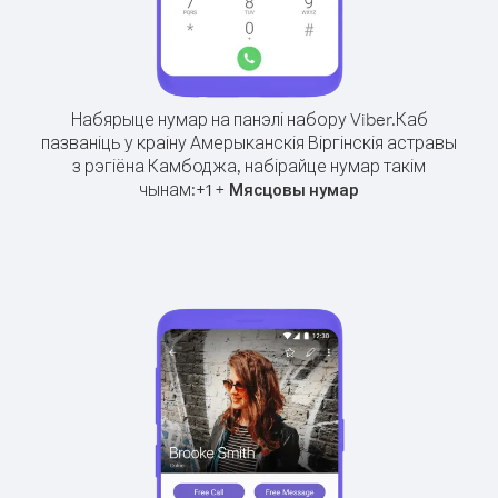
Набярыце нумар на панэлі набору Viber.
Каб
пазваніць у краіну Амерыканскія Віргінскія астравы
з рэгіёна Камбоджа, набірайце нумар такім
чынам:
+
+
1
Мясцовы нумар