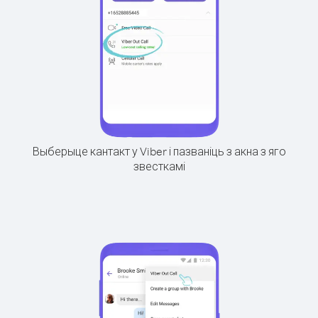
Выберыце кантакт у Viber і пазваніць з акна з яго
звесткамі