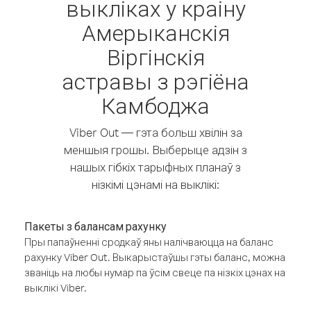
выкліках у краіну
Амерыканскія
Віргінскія
астравы з рэгіёна
Камбоджа
Viber Out — гэта больш хвілін за
меншыя грошы. Выберыце адзін з
нашых гібкіх тарыфных планаў з
нізкімі цэнамі на выклікі:
Пакеты з балансам рахунку
Пры папаўненні сродкаў яны налічваюцца на баланс
рахунку Viber Out. Выкарыстаўшы гэты баланс, можна
званіць на любы нумар па ўсім свеце па нізкіх цэнах на
выклікі Viber.