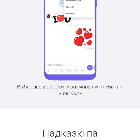
Выберыце ў загалоўку размовы пункт «Выклік
Viber Out»
Падказкі па