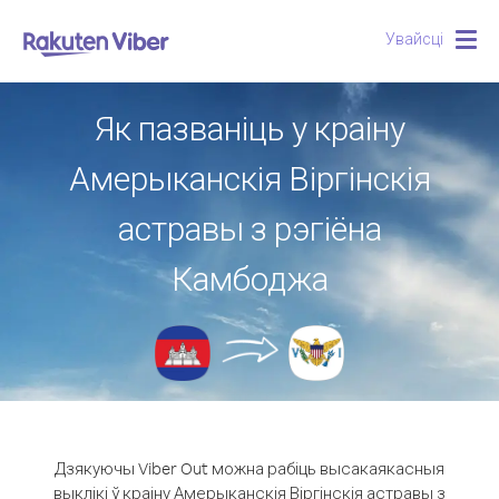
Увайсці
Togg
navig
Як пазваніць у краіну
Амерыканскія Віргінскія
астравы з рэгіёна
Камбоджа
Дзякуючы Viber Out можна рабіць высакаякасныя
выклікі ў краіну Амерыканскія Віргінскія астравы з