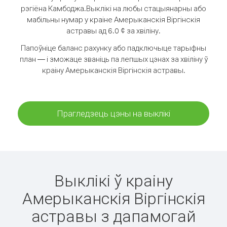
рэгіёна Камбоджа.
Выклікі на любы стацыянарны або
мабільны нумар у краіне Амерыканскія Віргінскія
астравы ад 6.0 ¢ за хвіліну.
Папоўніце баланс рахунку або падключыце тарыфны
план — і зможаце званіць па лепшых цэнах за хвіліну ў
краіну Амерыканскія Віргінскія астравы.
Прагледзець цэны на выклікі
Выклікі ў краіну
Амерыканскія Віргінскія
астравы з дапамогай