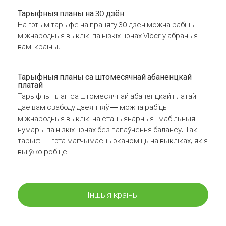
Тарыфныя планы на 30 дзён
На гэтым тарыфе на працягу 30 дзён можна рабіць
міжнародныя выклікі па нізкіх цэнах Viber у абраныя
вамі краіны.
Тарыфныя планы са штомесячнай абаненцкай
платай
Тарыфны план са штомесячнай абаненцкай платай
дае вам свабоду дзеянняў — можна рабіць
міжнародныя выклікі на стацыянарныя і мабільныя
нумары па нізкіх цэнах без папаўнення балансу. Такі
тарыф — гэта магчымасць эканоміць на выкліках, якія
вы ўжо робіце
Іншыя краіны