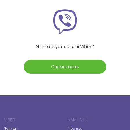
Яшчэ не ўсталявалі Viber?
Спампаваць
VIBER
КАМПАНІЯ
Функцыі
Пра нас