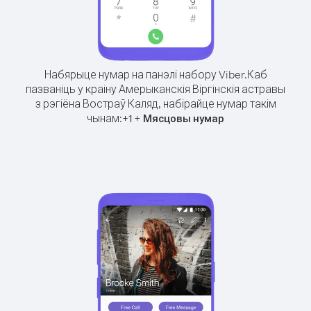
Набярыце нумар на панэлі набору Viber.
Каб
пазваніць у краіну Амерыканскія Віргінскія астравы
з рэгіёна Востраў Каляд, набірайце нумар такім
чынам:
+
+
1
Мясцовы нумар