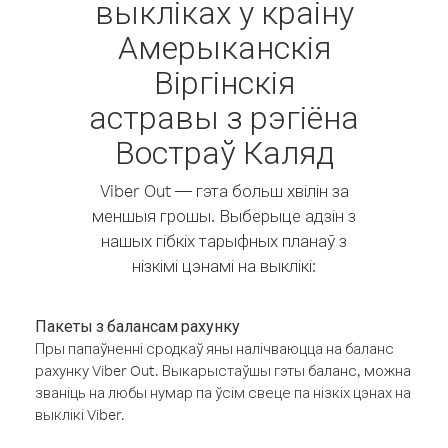
выкліках у краіну
Амерыканскія
Віргінскія
астравы з рэгіёна
Востраў Каляд
Viber Out — гэта больш хвілін за
меншыя грошы. Выберыце адзін з
нашых гібкіх тарыфных планаў з
нізкімі цэнамі на выклікі:
Пакеты з балансам рахунку
Пры папаўненні сродкаў яны налічваюцца на баланс
рахунку Viber Out. Выкарыстаўшы гэты баланс, можна
званіць на любы нумар па ўсім свеце па нізкіх цэнах на
выклікі Viber.