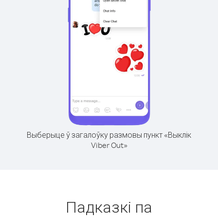
Выберыце ў загалоўку размовы пункт «Выклік
Viber Out»
Падказкі па