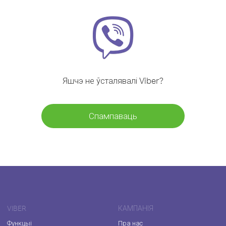
Яшчэ не ўсталявалі Viber?
Спампаваць
VIBER
КАМПАНІЯ
Функцыі
Пра нас