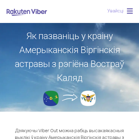
Увайсці
Togg
navig
Як пазваніць у краіну
Амерыканскія Віргінскія
астравы з рэгіёна Востраў
Каляд
Дзякуючы Viber Out можна рабіць высакаякасныя
выклікі ў краіну Амерыканскія Віргінскія астравы з