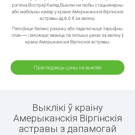
рэгіёна Востраў Каляд.
Выклікі на любы стацыянарны
або мабільны нумар у краіне Амерыканскія Віргінскія
астравы ад 6.0 ¢ за хвіліну.
Папоўніце баланс рахунку або падключыце тарыфны
план — і зможаце званіць па лепшых цэнах за хвіліну ў
краіну Амерыканскія Віргінскія астравы.
Прагледзець цэны на выклікі
Выклікі ў краіну
Амерыканскія Віргінскія
астравы з дапамогай