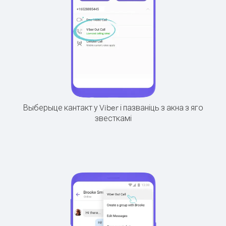
Выберыце кантакт у Viber і пазваніць з акна з яго
звесткамі