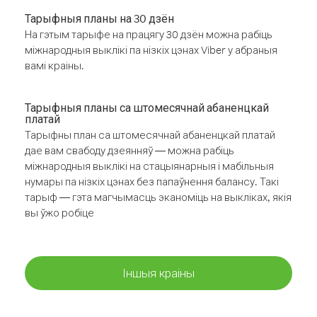
Тарыфныя планы на 30 дзён
На гэтым тарыфе на працягу 30 дзён можна рабіць
міжнародныя выклікі па нізкіх цэнах Viber у абраныя
вамі краіны.
Тарыфныя планы са штомесячнай абаненцкай
платай
Тарыфны план са штомесячнай абаненцкай платай
дае вам свабоду дзеянняў — можна рабіць
міжнародныя выклікі на стацыянарныя і мабільныя
нумары па нізкіх цэнах без папаўнення балансу. Такі
тарыф — гэта магчымасць эканоміць на выкліках, якія
вы ўжо робіце
Іншыя краіны