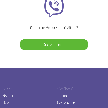
Яшчэ не ўсталявалі Viber?
Спампаваць
VIBER
КАМПАНІЯ
Функцыі
Пра нас
Блог
Брэнд-цэнтр