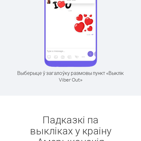
Выберыце ў загалоўку размовы пункт «Выклік
Viber Out»
Падказкі па
выкліках у краіну