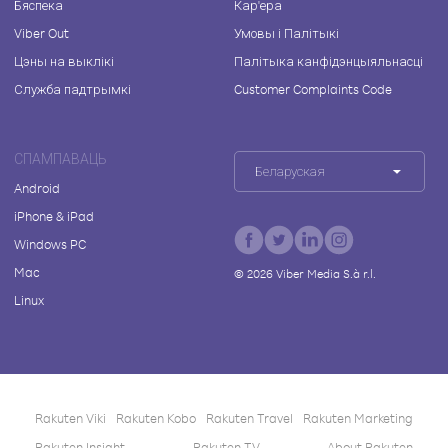
Бяспека
Кар'ера
Viber Out
Умовы і Палітыкі
Цэны на выклікі
Палітыка канфідэнцыяльнасці
Служба падтрымкі
Customer Complaints Code
СПАМПАВАЦЬ
Беларуская
Android
iPhone & iPad
Windows PC
Mac
©
2026
Viber Media S.à r.l.
Linux
Rakuten Viki
Rakuten Kobo
Rakuten Travel
Rakuten Marketing
Rakuten Insight
Rakuten TV
About Rakuten