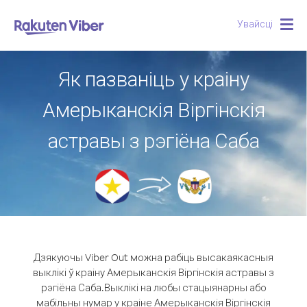
Увайсці
Togg
navig
Як пазваніць у краіну
Амерыканскія Віргінскія
астравы з рэгіёна Саба
Дзякуючы Viber Out можна рабіць высакаякасныя
выклікі ў краіну Амерыканскія Віргінскія астравы з
рэгіёна Саба.
Выклікі на любы стацыянарны або
мабільны нумар у краіне Амерыканскія Віргінскія