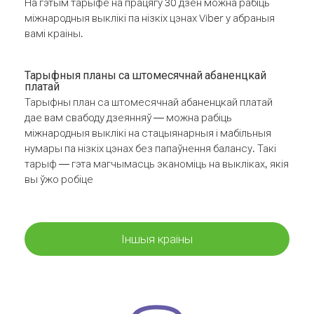
На гэтым тарыфе на працягу 30 дзён можна рабіць
міжнародныя выклікі па нізкіх цэнах Viber у абраныя
вамі краіны.
Тарыфныя планы са штомесячнай абаненцкай
платай
Тарыфны план са штомесячнай абаненцкай платай
дае вам свабоду дзеянняў — можна рабіць
міжнародныя выклікі на стацыянарныя і мабільныя
нумары па нізкіх цэнах без папаўнення балансу. Такі
тарыф — гэта магчымасць эканоміць на выкліках, якія
вы ўжо робіце
Іншыя краіны