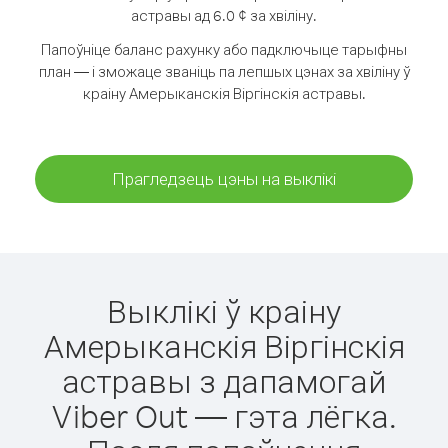
астравы ад 6.0 ¢ за хвіліну.
Папоўніце баланс рахунку або падключыце тарыфны
план — і зможаце званіць па лепшых цэнах за хвіліну ў
краіну Амерыканскія Віргінскія астравы.
Прагледзець цэны на выклікі
Выклікі ў краіну
Амерыканскія Віргінскія
астравы з дапамогай
Viber Out — гэта лёгка.