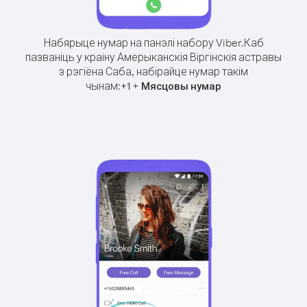
Набярыце нумар на панэлі набору Viber.
Каб
пазваніць у краіну Амерыканскія Віргінскія астравы
з рэгіёна Саба, набірайце нумар такім
чынам:
+
+
1
Мясцовы нумар