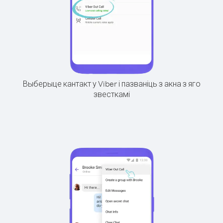
Выберыце кантакт у Viber і пазваніць з акна з яго
звесткамі