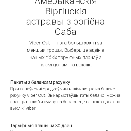
Амерыканскія
Віргінскія
астравы з рэгіёна
Саба
Viber Out — гэта больш хвілін за
меншыя грошы. Выберыце адзін з
нашых гібкіх тарыфных планаў з
нізкімі цэнамі на выклікі:
Пакеты з балансам рахунку
Пры папаўненні сродкаў яны налічваюцца на баланс
рахунку Viber Out. Выкарыстаўшы гэты баланс, можна
званіць на любы нумар па ўсім свеце па нізкіх цэнах на
выклікі Viber.
Тарыфныя планы на 30 дзён