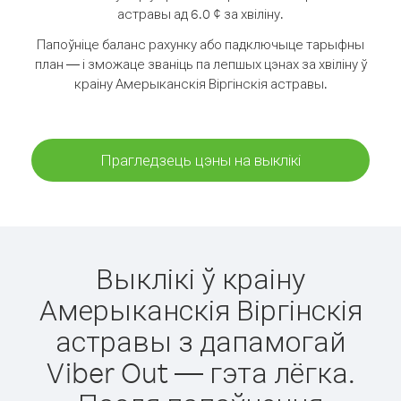
астравы ад 6.0 ¢ за хвіліну.
Папоўніце баланс рахунку або падключыце тарыфны
план — і зможаце званіць па лепшых цэнах за хвіліну ў
краіну Амерыканскія Віргінскія астравы.
Прагледзець цэны на выклікі
Выклікі ў краіну
Амерыканскія Віргінскія
астравы з дапамогай
Viber Out — гэта лёгка.