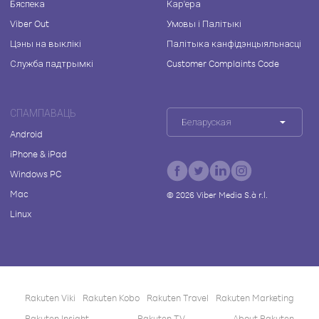
Бяспека
Кар'ера
Viber Out
Умовы і Палітыкі
Цэны на выклікі
Палітыка канфідэнцыяльнасці
Служба падтрымкі
Customer Complaints Code
СПАМПАВАЦЬ
Беларуская
Android
iPhone & iPad
Windows PC
Mac
©
2026
Viber Media S.à r.l.
Linux
Rakuten Viki
Rakuten Kobo
Rakuten Travel
Rakuten Marketing
Rakuten Insight
Rakuten TV
About Rakuten