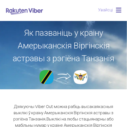
Увайсці
Togg
navig
Як пазваніць у краіну
Амерыканскія Віргінскія
астравы з рэгіёна Танзанія
Дзякуючы Viber Out можна рабіць высакаякасныя
выклікі ў краіну Амерыканскія Віргінскія астравы з
рэгіёна Танзанія.
Выклікі на любы стацыянарны або
мабільны нумар у краіне Амерыканскія Віргінскія