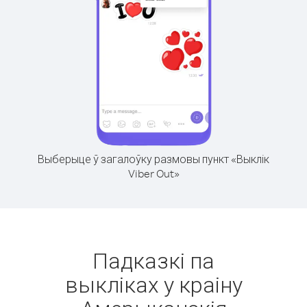
Выберыце ў загалоўку размовы пункт «Выклік
Viber Out»
Падказкі па
выкліках у краіну