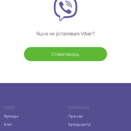
Яшчэ не ўсталявалі Viber?
Спампаваць
VIBER
КАМПАНІЯ
Функцыі
Пра нас
Блог
Брэнд-цэнтр