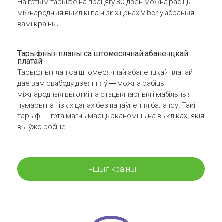
На гэтым тарыфе на працягу 30 дзён можна рабіць
міжнародныя выклікі па нізкіх цэнах Viber у абраныя
вамі краіны.
Тарыфныя планы са штомесячнай абаненцкай
платай
Тарыфны план са штомесячнай абаненцкай платай
дае вам свабоду дзеянняў — можна рабіць
міжнародныя выклікі на стацыянарныя і мабільныя
нумары па нізкіх цэнах без папаўнення балансу. Такі
тарыф — гэта магчымасць эканоміць на выкліках, якія
вы ўжо робіце
Іншыя краіны