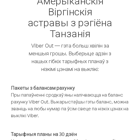
Амерыканскія
Віргінскія
астравы з рэгіёна
Танзанія
Viber Out — гэта больш хвілін за
меншыя грошы. Выберыце адзін з
нашых гібкіх тарыфных планаў з
нізкімі цэнамі на выклікі:
Пакеты з балансам рахунку
Пры папаўненні сродкаў яны налічваюцца на баланс
рахунку Viber Out. Выкарыстаўшы гэты баланс, можна
званіць на любы нумар па ўсім свеце па нізкіх цэнах на
выклікі Viber.
Тарыфныя планы на 30 дзён