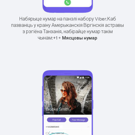
Набярыце нумар на панэлі набору Viber.
Каб
пазваніць у краіну Амерыканскія Віргінскія астравы
з рэгіёна Танзанія, набірайце нумар такім
чынам:
+
+
1
Мясцовы нумар