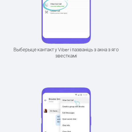
Выберыце кантакт у Viber і пазваніць з акна з яго
звесткамі