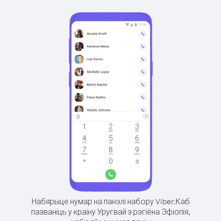
Набярыце нумар на панэлі набору Viber.
Каб
пазваніць у краіну Уругвай з рэгіёна Эфіопія,