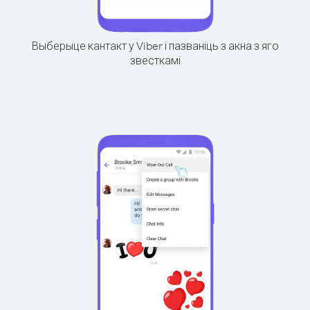
Выберыце кантакт у Viber і пазваніць з акна з яго
звесткамі