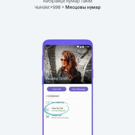
набірайце нумар такім
чынам:
+
+
598
Мясцовы нумар