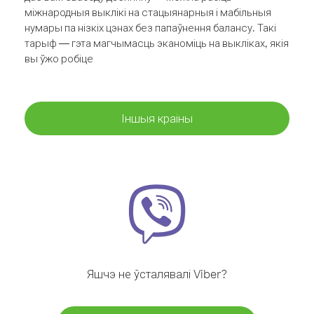
міжнародныя выклікі на стацыянарныя і мабільныя
нумары па нізкіх цэнах без папаўнення балансу. Такі
тарыф — гэта магчымасць эканоміць на выкліках, якія
вы ўжо робіце
Іншыя краіны
Яшчэ не ўсталявалі Viber?