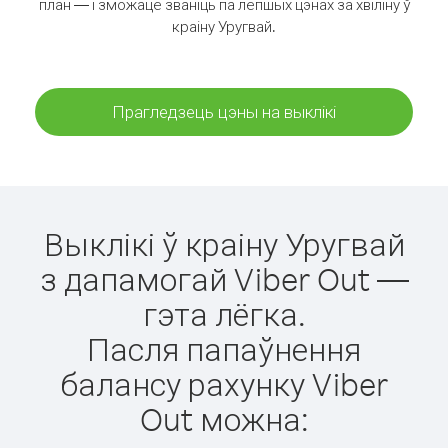
план — і зможаце званіць па лепшых цэнах за хвіліну ў
краіну Уругвай.
Прагледзець цэны на выклікі
Выклікі ў краіну Уругвай
з дапамогай Viber Out —
гэта лёгка.
Пасля папаўнення
балансу рахунку Viber
Out можна: