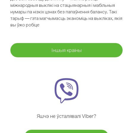
міжнародныя выклікі на стацыянарныя і мабільныя
нумары па нізкіх цэнах без папаўнення балансу. Такі
тарыф — гэта магчымасць эканоміць на выкліках, якія
вы ўжо робіце
Іншыя краіны
Яшчэ не ўсталявалі Viber?