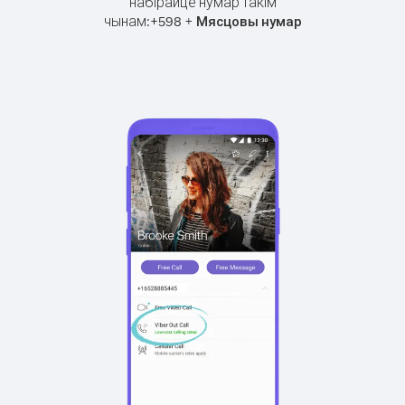
набірайце нумар такім
чынам:
+
+
598
Мясцовы нумар