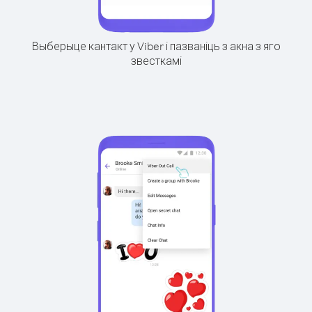
Выберыце кантакт у Viber і пазваніць з акна з яго
звесткамі