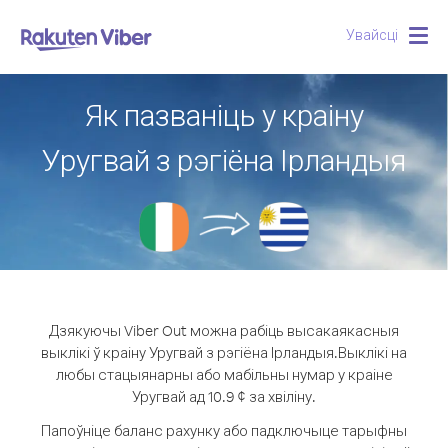
Увайсці
Togg
navig
Як пазваніць у краіну
Уругвай з рэгіёна Ірландыя
Дзякуючы Viber Out можна рабіць высакаякасныя
выклікі ў краіну Уругвай з рэгіёна Ірландыя.
Выклікі на
любы стацыянарны або мабільны нумар у краіне
Уругвай ад 10.9 ¢ за хвіліну.
Папоўніце баланс рахунку або падключыце тарыфны