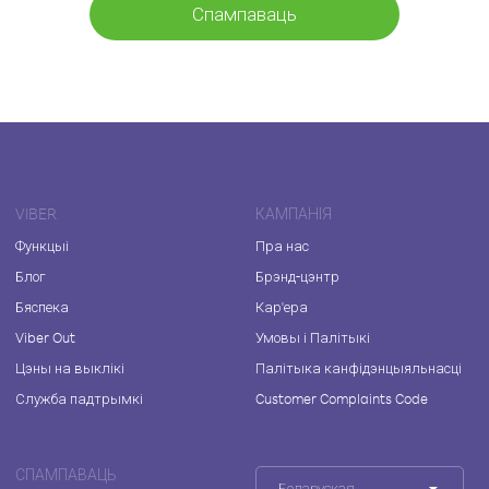
Спампаваць
VIBER
КАМПАНІЯ
Функцыі
Пра нас
Блог
Брэнд-цэнтр
Бяспека
Кар'ера
Viber Out
Умовы і Палітыкі
Цэны на выклікі
Палітыка канфідэнцыяльнасці
Служба падтрымкі
Customer Complaints Code
СПАМПАВАЦЬ
Беларуская