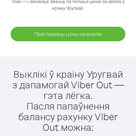
план — і зможаце званіць па лепшых цэнах за хвіліну ў
краіну Уругвай.
Прагледзець цэны на выклікі
Выклікі ў краіну Уругвай
з дапамогай Viber Out —
гэта лёгка.
Пасля папаўнення
балансу рахунку Viber
Out можна: