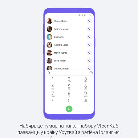
Набярыце нумар на панэлі набору Viber.
Каб
пазваніць у краіну Уругвай з рэгіёна Ірландыя,