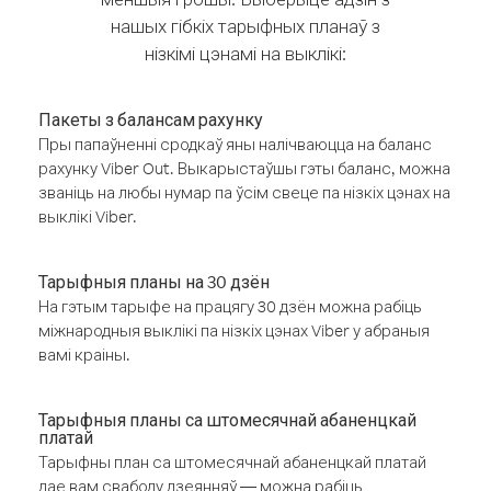
нашых гібкіх тарыфных планаў з
нізкімі цэнамі на выклікі:
Пакеты з балансам рахунку
Пры папаўненні сродкаў яны налічваюцца на баланс
рахунку Viber Out. Выкарыстаўшы гэты баланс, можна
званіць на любы нумар па ўсім свеце па нізкіх цэнах на
выклікі Viber.
Тарыфныя планы на 30 дзён
На гэтым тарыфе на працягу 30 дзён можна рабіць
міжнародныя выклікі па нізкіх цэнах Viber у абраныя
вамі краіны.
Тарыфныя планы са штомесячнай абаненцкай
платай
Тарыфны план са штомесячнай абаненцкай платай
дае вам свабоду дзеянняў — можна рабіць