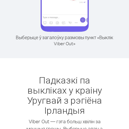
Выберыце ў загалоўку размовы пункт «Выклік
Viber Out»
Падказкі па
выкліках у краіну
Уругвай з рэгіёна
Ірландыя
Viber Out — гэта больш хвілін за
меншыя грошы. Выберыце адзін з