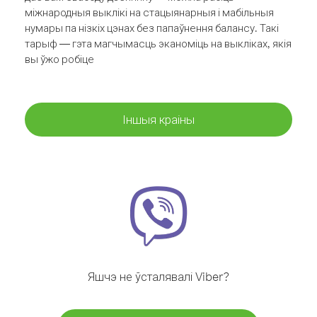
міжнародныя выклікі на стацыянарныя і мабільныя
нумары па нізкіх цэнах без папаўнення балансу. Такі
тарыф — гэта магчымасць эканоміць на выкліках, якія
вы ўжо робіце
Іншыя краіны
Яшчэ не ўсталявалі Viber?