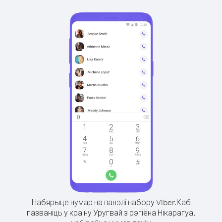
Набярыце нумар на панэлі набору Viber.
Каб
пазваніць у краіну Уругвай з рэгіёна Нікарагуа,