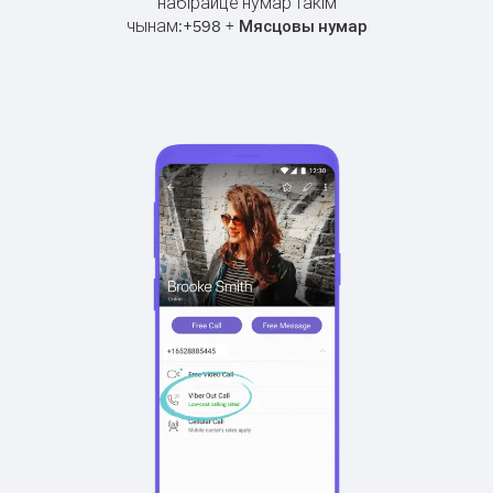
набірайце нумар такім
чынам:
+
+
598
Мясцовы нумар