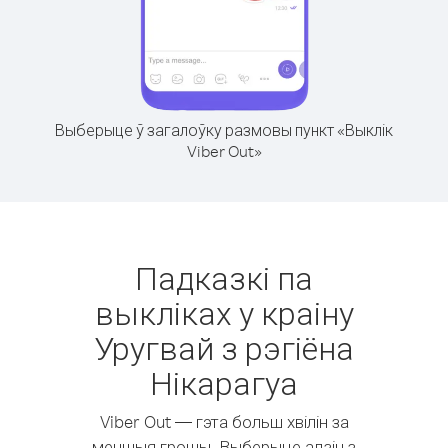
Выберыце ў загалоўку размовы пункт «Выклік
Viber Out»
Падказкі па
выкліках у краіну
Уругвай з рэгіёна
Нікарагуа
Viber Out — гэта больш хвілін за
меншыя грошы. Выберыце адзін з