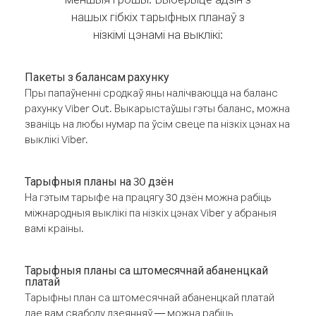
нашых гібкіх тарыфных планаў з
нізкімі цэнамі на выклікі:
Пакеты з балансам рахунку
Пры папаўненні сродкаў яны налічваюцца на баланс
рахунку Viber Out. Выкарыстаўшы гэты баланс, можна
званіць на любы нумар па ўсім свеце па нізкіх цэнах на
выклікі Viber.
Тарыфныя планы на 30 дзён
На гэтым тарыфе на працягу 30 дзён можна рабіць
міжнародныя выклікі па нізкіх цэнах Viber у абраныя
вамі краіны.
Тарыфныя планы са штомесячнай абаненцкай
платай
Тарыфны план са штомесячнай абаненцкай платай
дае вам свабоду дзеянняў — можна рабіць