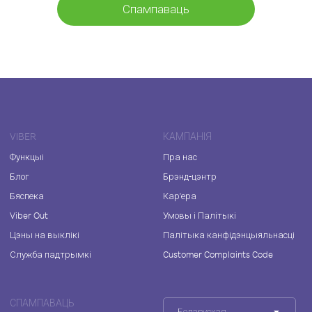
Спампаваць
VIBER
КАМПАНІЯ
Функцыі
Пра нас
Блог
Брэнд-цэнтр
Бяспека
Кар'ера
Viber Out
Умовы і Палітыкі
Цэны на выклікі
Палітыка канфідэнцыяльнасці
Служба падтрымкі
Customer Complaints Code
СПАМПАВАЦЬ
Беларуская