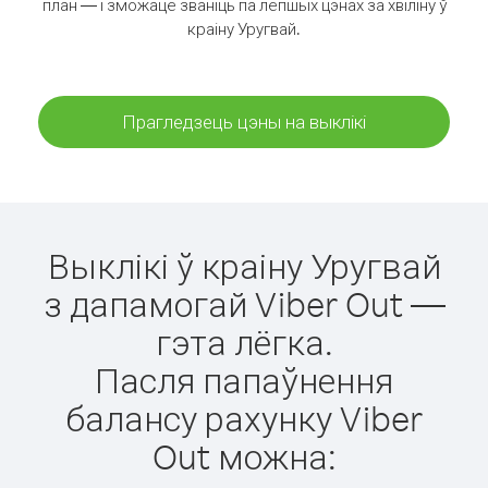
план — і зможаце званіць па лепшых цэнах за хвіліну ў
краіну Уругвай.
Прагледзець цэны на выклікі
Выклікі ў краіну Уругвай
з дапамогай Viber Out —
гэта лёгка.
Пасля папаўнення
балансу рахунку Viber
Out можна: