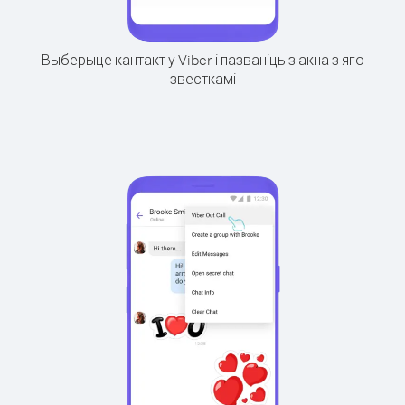
Выберыце кантакт у Viber і пазваніць з акна з яго
звесткамі