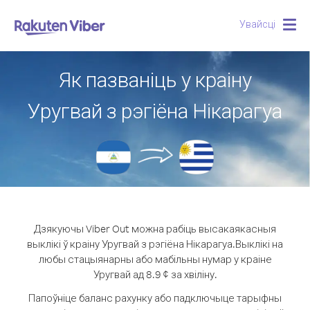
Увайсці
Togg
navig
Як пазваніць у краіну
Уругвай з рэгіёна Нікарагуа
Дзякуючы Viber Out можна рабіць высакаякасныя
выклікі ў краіну Уругвай з рэгіёна Нікарагуа.
Выклікі на
любы стацыянарны або мабільны нумар у краіне
Уругвай ад 8.9 ¢ за хвіліну.
Папоўніце баланс рахунку або падключыце тарыфны