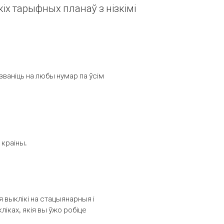
іх тарыфных планаў з нізкімі
званіць на любы нумар па ўсім
 краіны.
выклікі на стацыянарныя і
іках, якія вы ўжо робіце