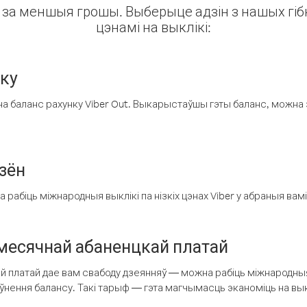
ін за меншыя грошы. Выберыце адзін з нашых гібк
цэнамі на выклікі:
нку
а баланс рахунку Viber Out. Выкарыстаўшы гэты баланс, можна 
зён
рабіць міжнародныя выклікі па нізкіх цэнах Viber у абраныя вамі
есячнай абаненцкай платай
 платай дае вам свабоду дзеянняў — можна рабіць міжнародныя 
аўнення балансу. Такі тарыф — гэта магчымасць эканоміць на выкл