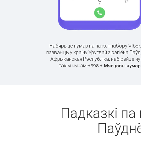
Набярыце нумар на панэлі набору Viber
пазваніць у краіну Уругвай з рэгіёна Паў
Афрыканская Рэспубліка, набірайце н
такім чынам:
+
+
598
Мясцовы нумар
Падказкі па 
Паўдн