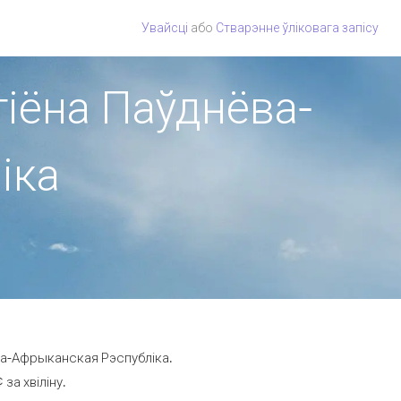
Увайсці
або
Стварэнне ўліковага запісу
гіёна Паўднёва-
іка
ёва-Афрыканская Рэспубліка.
за хвіліну.