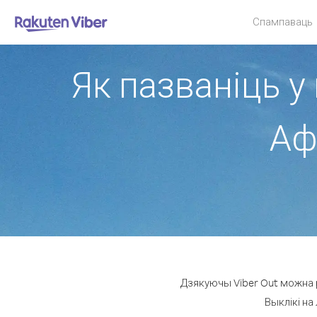
Спампаваць
Як пазваніць у
Аф
Дзякуючы Viber Out можна р
Выклікі на