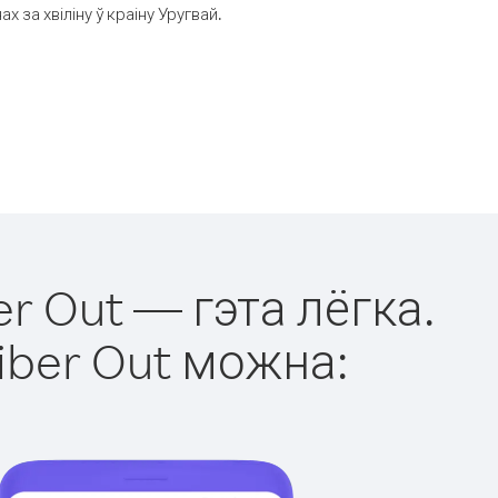
за хвіліну ў краіну Уругвай.
er Out — гэта лёгка.
iber Out можна: