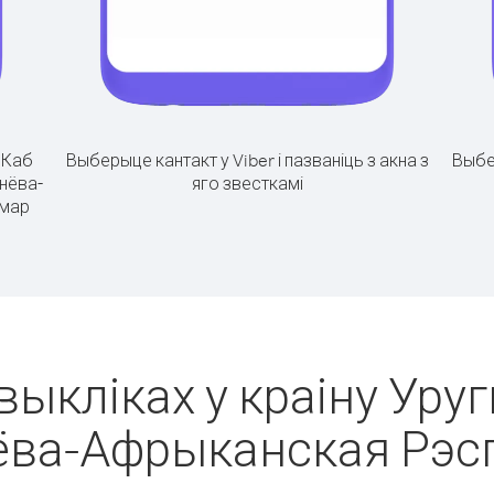
.
Каб
Выберыце кантакт у Viber і пазваніць з акна з
Выбе
днёва-
яго звесткамі
умар
выкліках у краіну Уруг
ёва-Афрыканская Рэсп