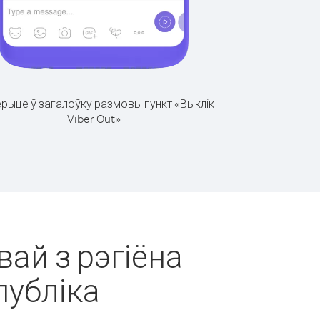
рыце ў загалоўку размовы пункт «Выклік
Viber Out»
вай з рэгіёна
убліка