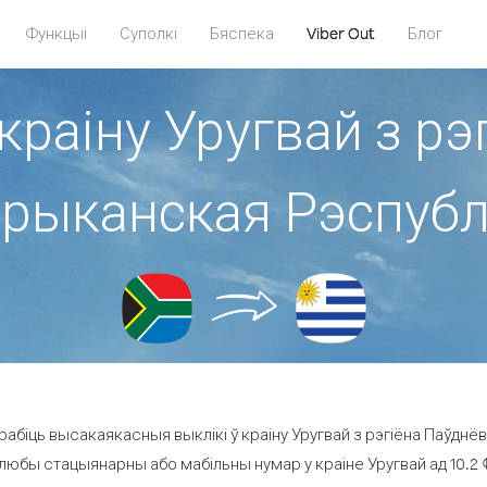
Функцыі
Суполкі
Бяспека
Viber Out
Блог
 краіну Уругвай з рэ
рыканская Рэспубл
абіць высакаякасныя выклікі ў краіну Уругвай з рэгіёна Паўдн
 любы стацыянарны або мабільны нумар у краіне Уругвай ад 10.2 ¢ 