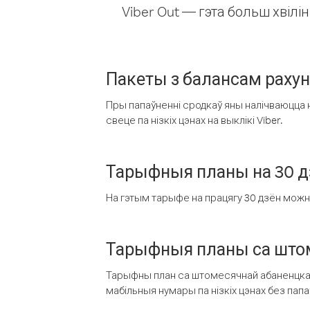
Viber Out — гэта больш хвіл
Пакеты з балансам раху
Пры папаўненні сродкаў яны налічваюцца н
свеце па нізкіх цэнах на выклікі Viber.
Тарыфныя планы на 30 д
На гэтым тарыфе на працягу 30 дзён можна 
Тарыфныя планы са штом
Тарыфны план са штомесячнай абаненцкай
мабільныя нумары па нізкіх цэнах без пап