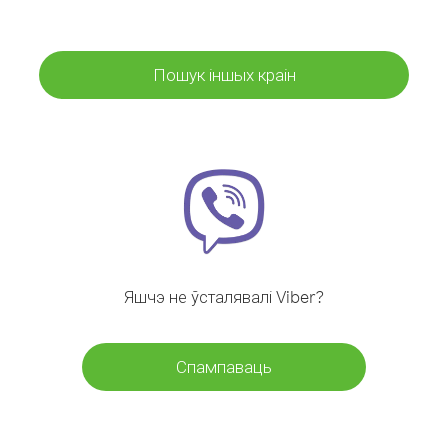
Пошук іншых краін
Яшчэ не ўсталявалі Viber?
Спампаваць