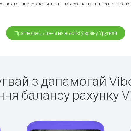
о падключыце тарыфны план — і зможаце званіць па лепшых цэнах 
Прагледзець цэны на выклікі ў краіну Уругвай
угвай з дапамогай Vib
ня балансу рахунку V