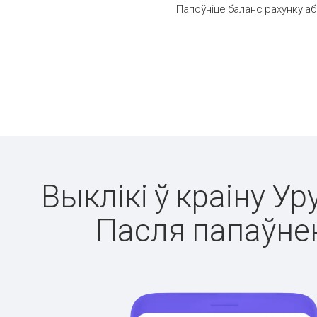
Папоўніце баланс рахунку аб
Выклікі ў краіну Ур
Пасля папаўнен