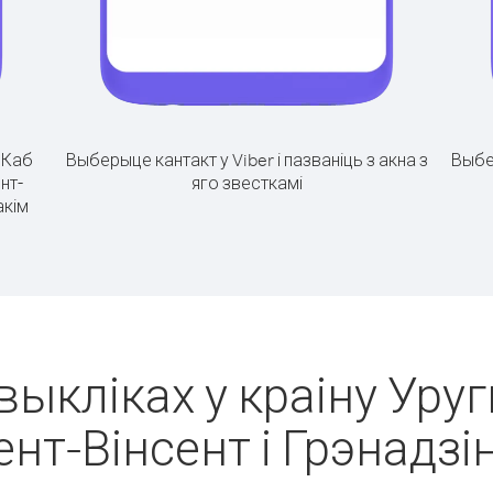
.
Каб
Выберыце кантакт у Viber і пазваніць з акна з
Выбе
нт-
яго звесткамі
акім
выкліках у краіну Уруг
ент-Вінсент і Грэнадзі