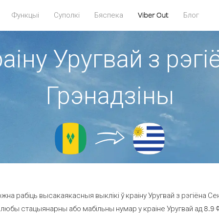
Функцыі
Суполкі
Бяспека
Viber Out
Блог
аіну Уругвай з рэгі
Грэнадзіны
на рабіць высакаякасныя выклікі ў краіну Уругвай з рэгіёна Сен
 любы стацыянарны або мабільны нумар у краіне Уругвай ад 8.9 ¢ 