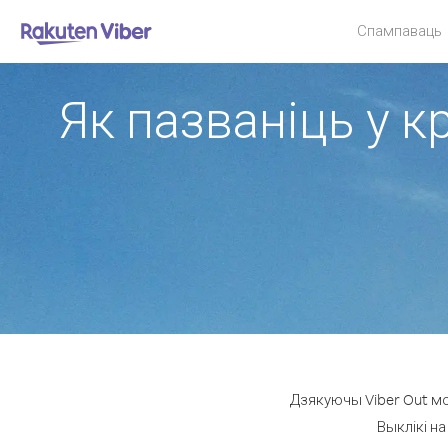
Спампаваць
Як пазваніць у кр
Дзякуючы Viber Out мож
Выклікі на