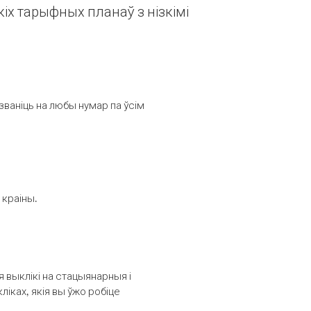
іх тарыфных планаў з нізкімі
званіць на любы нумар па ўсім
 краіны.
выклікі на стацыянарныя і
іках, якія вы ўжо робіце