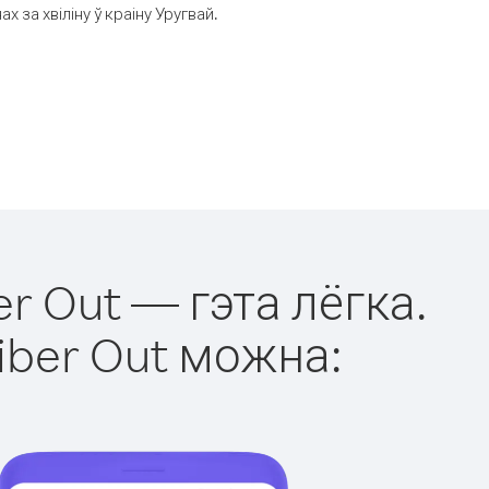
за хвіліну ў краіну Уругвай.
er Out — гэта лёгка.
iber Out можна: