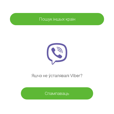
Пошук іншых краін
Яшчэ не ўсталявалі Viber?
Спампаваць