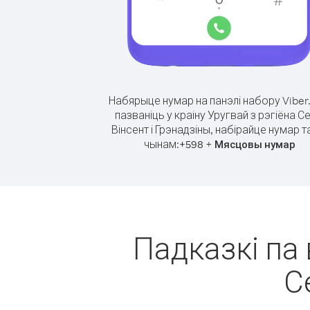
Набярыце нумар на панэлі набору Viber
пазваніць у краіну Уругвай з рэгіёна Се
Вінсент і Грэнадзіны, набірайце нумар т
чынам:
+
+
598
Мясцовы нумар
Падказкі па 
С