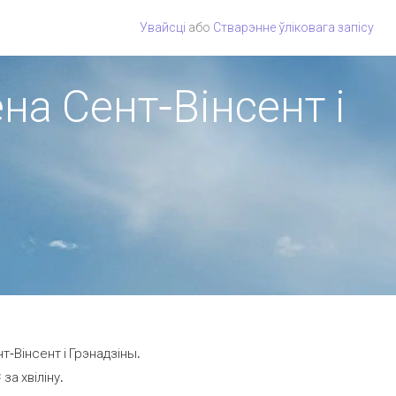
Увайсці
або
Стварэнне ўліковага запісу
ёна Сент-Вінсент і
т-Вінсент і Грэнадзіны.
за хвіліну.