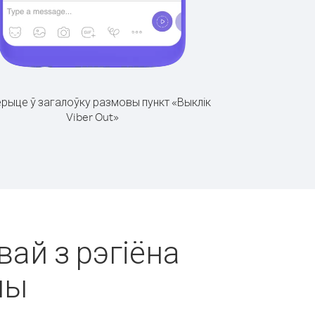
рыце ў загалоўку размовы пункт «Выклік
Viber Out»
вай з рэгіёна
ны