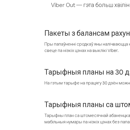
Viber Out — гэта больш хвіл
Пакеты з балансам раху
Пры папаўненні сродкаў яны налічваюцца н
свеце па нізкіх цэнах на выклікі Viber.
Тарыфныя планы на 30 д
На гэтым тарыфе на працягу 30 дзён можна 
Тарыфныя планы са штом
Тарыфны план са штомесячнай абаненцкай
мабільныя нумары па нізкіх цэнах без пап