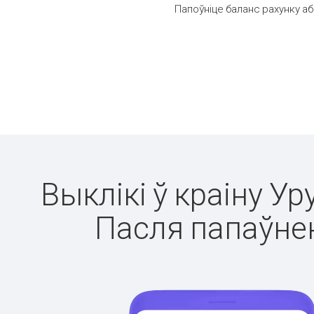
Папоўніце баланс рахунку аб
Выклікі ў краіну Ур
Пасля папаўнен