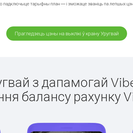
о падключыце тарыфны план — і зможаце званіць па лепшых цэнах 
Прагледзець цэны на выклікі ў краіну Уругвай
угвай з дапамогай Vib
ня балансу рахунку V