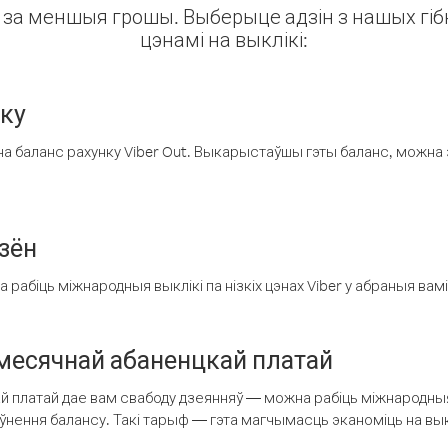
ін за меншыя грошы. Выберыце адзін з нашых гібк
цэнамі на выклікі:
нку
а баланс рахунку Viber Out. Выкарыстаўшы гэты баланс, можна 
зён
рабіць міжнародныя выклікі па нізкіх цэнах Viber у абраныя вамі
есячнай абаненцкай платай
 платай дае вам свабоду дзеянняў — можна рабіць міжнародныя 
аўнення балансу. Такі тарыф — гэта магчымасць эканоміць на выкл