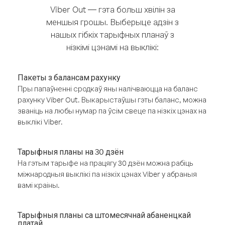
Viber Out — гэта больш хвілін за
меншыя грошы. Выберыце адзін з
нашых гібкіх тарыфных планаў з
нізкімі цэнамі на выклікі:
Пакеты з балансам рахунку
Пры папаўненні сродкаў яны налічваюцца на баланс
рахунку Viber Out. Выкарыстаўшы гэты баланс, можна
званіць на любы нумар па ўсім свеце па нізкіх цэнах на
выклікі Viber.
Тарыфныя планы на 30 дзён
На гэтым тарыфе на працягу 30 дзён можна рабіць
міжнародныя выклікі па нізкіх цэнах Viber у абраныя
вамі краіны.
Тарыфныя планы са штомесячнай абаненцкай
платай