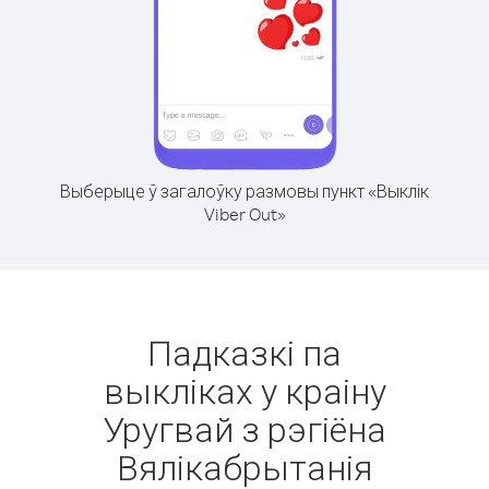
Выберыце ў загалоўку размовы пункт «Выклік
Viber Out»
Падказкі па
выкліках у краіну
Уругвай з рэгіёна
Вялікабрытанія