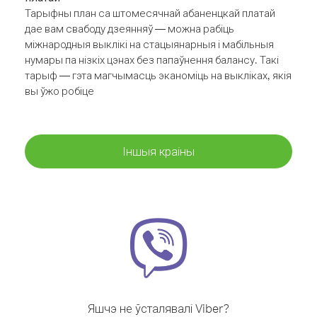
Тарыфны план са штомесячнай абаненцкай платай
дае вам свабоду дзеянняў — можна рабіць
міжнародныя выклікі на стацыянарныя і мабільныя
нумары па нізкіх цэнах без папаўнення балансу. Такі
тарыф — гэта магчымасць эканоміць на выкліках, якія
вы ўжо робіце
Іншыя краіны
Яшчэ не ўсталявалі Viber?