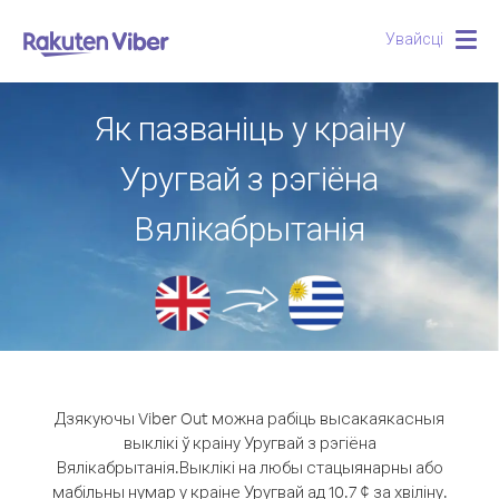
Увайсці
Togg
navig
Як пазваніць у краіну
Уругвай з рэгіёна
Вялікабрытанія
Дзякуючы Viber Out можна рабіць высакаякасныя
выклікі ў краіну Уругвай з рэгіёна
Вялікабрытанія.
Выклікі на любы стацыянарны або
мабільны нумар у краіне Уругвай ад 10.7 ¢ за хвіліну.