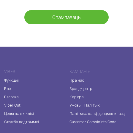
Спампаваць
VIBER
КАМПАНІЯ
Функцыі
Пра нас
Блог
Брэнд-цэнтр
Бяспека
Кар'ера
Viber Out
Умовы і Палітыкі
Цэны на выклікі
Палітыка канфідэнцыяльнасці
Служба падтрымкі
Customer Complaints Code