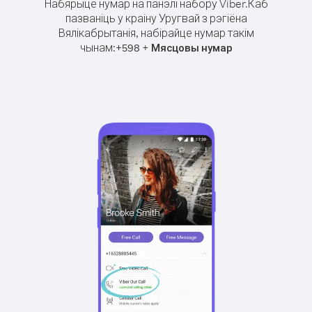
Набярыце нумар на панэлі набору Viber.
Каб
пазваніць у краіну Уругвай з рэгіёна
Вялікабрытанія, набірайце нумар такім
чынам:
+
+
598
Мясцовы нумар