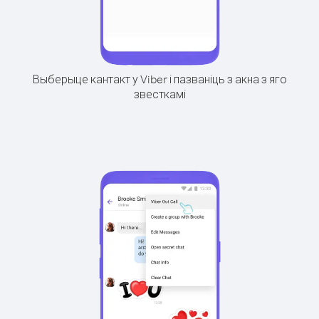
Выберыце кантакт у Viber і пазваніць з акна з яго
звесткамі