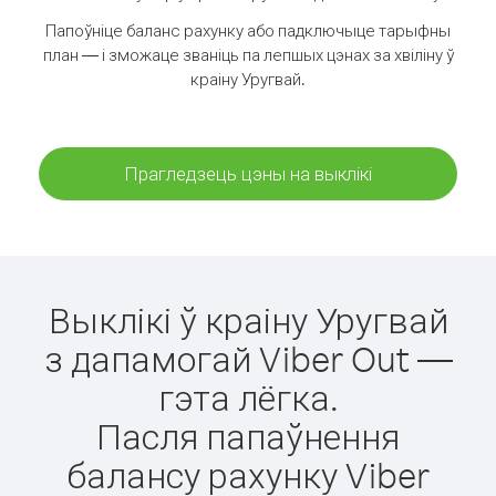
Папоўніце баланс рахунку або падключыце тарыфны
план — і зможаце званіць па лепшых цэнах за хвіліну ў
краіну Уругвай.
Прагледзець цэны на выклікі
Выклікі ў краіну Уругвай
з дапамогай Viber Out —
гэта лёгка.
Пасля папаўнення
балансу рахунку Viber