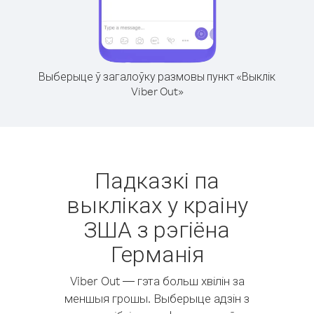
Выберыце ў загалоўку размовы пункт «Выклік
Viber Out»
Падказкі па
выкліках у краіну
ЗША з рэгіёна
Германія
Viber Out — гэта больш хвілін за
меншыя грошы. Выберыце адзін з