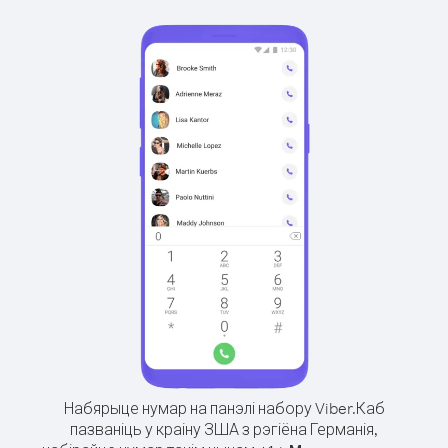
Набярыце нумар на панэлі набору Viber.
Каб
пазваніць у краіну ЗША з рэгіёна Германія,