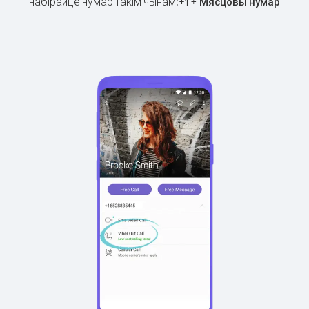
набірайце нумар такім чынам:
+
+
1
Мясцовы нумар