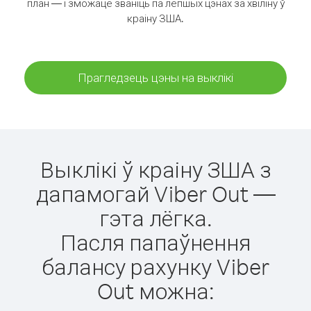
план — і зможаце званіць па лепшых цэнах за хвіліну ў
краіну ЗША.
Прагледзець цэны на выклікі
Выклікі ў краіну ЗША з
дапамогай Viber Out —
гэта лёгка.
Пасля папаўнення
балансу рахунку Viber
Out можна: