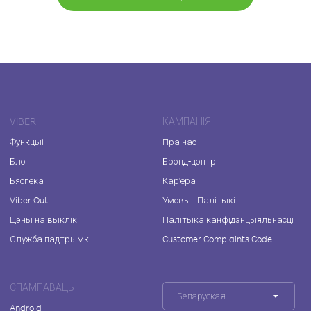
VIBER
КАМПАНІЯ
Функцыі
Пра нас
Блог
Брэнд-цэнтр
Бяспека
Кар'ера
Viber Out
Умовы і Палітыкі
Цэны на выклікі
Палітыка канфідэнцыяльнасці
Служба падтрымкі
Customer Complaints Code
СПАМПАВАЦЬ
Беларуская
Android