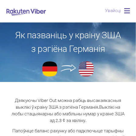
Увайсці
Togg
navig
Як пазваніць у краіну ЗША
з рэгіёна Германія
Дзякуючы Viber Out можна рабіць высакаякасныя
выклікі ў краіну ЗША з рэгіёна Германія.
Выклікі на
любы стацыянарны або мабільны нумар у краіне ЗША
ад 2.3 ¢ за хвіліну.
Папоўніце баланс рахунку або падключыце тарыфны