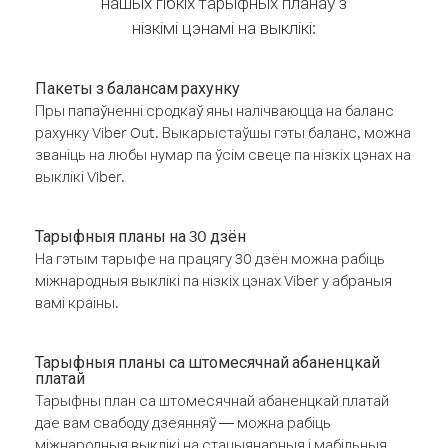
нашых гібкіх тарыфных планаў з
нізкімі цэнамі на выклікі:
Пакеты з балансам рахунку
Пры папаўненні сродкаў яны налічваюцца на баланс
рахунку Viber Out. Выкарыстаўшы гэты баланс, можна
званіць на любы нумар па ўсім свеце па нізкіх цэнах на
выклікі Viber.
Тарыфныя планы на 30 дзён
На гэтым тарыфе на працягу 30 дзён можна рабіць
міжнародныя выклікі па нізкіх цэнах Viber у абраныя
вамі краіны.
Тарыфныя планы са штомесячнай абаненцкай
платай
Тарыфны план са штомесячнай абаненцкай платай
дае вам свабоду дзеянняў — можна рабіць
міжнародныя выклікі на стацыянарныя і мабільныя