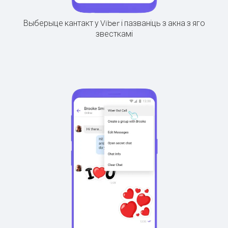
Выберыце кантакт у Viber і пазваніць з акна з яго
звесткамі