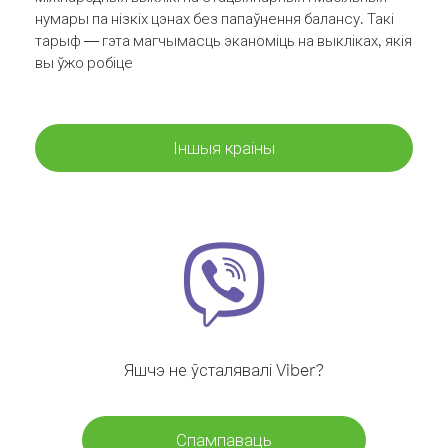
нумары па нізкіх цэнах без папаўнення балансу. Такі
тарыф — гэта магчымасць эканоміць на выкліках, якія
вы ўжо робіце
Іншыя краіны
Яшчэ не ўсталявалі Viber?
Спампаваць