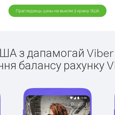
Прагледзець цэны на выклікі ў краіну ЗША
ЗША з дапамогай Viber
ня балансу рахунку V