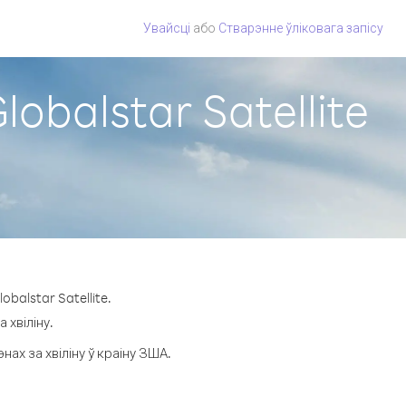
Увайсці
або
Стварэнне ўліковага запісу
lobalstar Satellite
balstar Satellite.
 хвіліну.
х за хвіліну ў краіну ЗША.