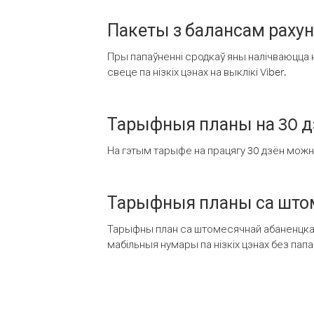
Пакеты з балансам раху
Пры папаўненні сродкаў яны налічваюцца н
свеце па нізкіх цэнах на выклікі Viber.
Тарыфныя планы на 30 д
На гэтым тарыфе на працягу 30 дзён можна 
Тарыфныя планы са штом
Тарыфны план са штомесячнай абаненцкай
мабільныя нумары па нізкіх цэнах без пап