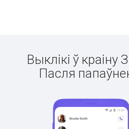
Выклікі ў краіну 
Пасля папаўнен