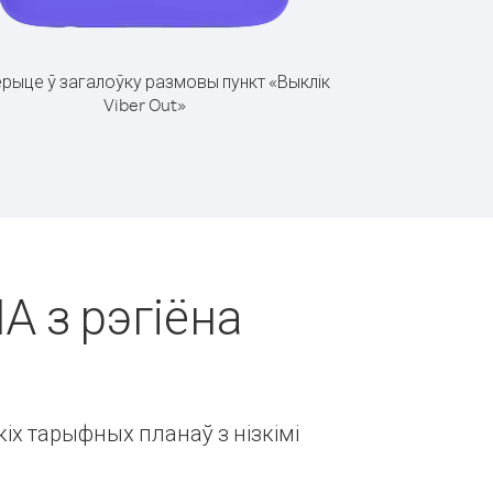
рыце ў загалоўку размовы пункт «Выклік
Viber Out»
А з рэгіёна
іх тарыфных планаў з нізкімі