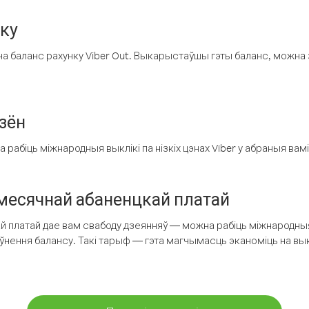
нку
а баланс рахунку Viber Out. Выкарыстаўшы гэты баланс, можна 
зён
рабіць міжнародныя выклікі па нізкіх цэнах Viber у абраныя вамі
есячнай абаненцкай платай
 платай дае вам свабоду дзеянняў — можна рабіць міжнародныя 
аўнення балансу. Такі тарыф — гэта магчымасць эканоміць на выкл