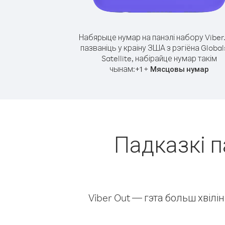
Набярыце нумар на панэлі набору Viber
пазваніць у краіну ЗША з рэгіёна Global
Satellite, набірайце нумар такім
чынам:
+
+
1
Мясцовы нумар
Падказкі п
Viber Out — гэта больш хвіл