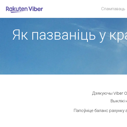
Спампаваць
Як пазваніць у кра
Дзякуючы Viber Ou
Выклікі 
Папоўніце баланс рахунку 