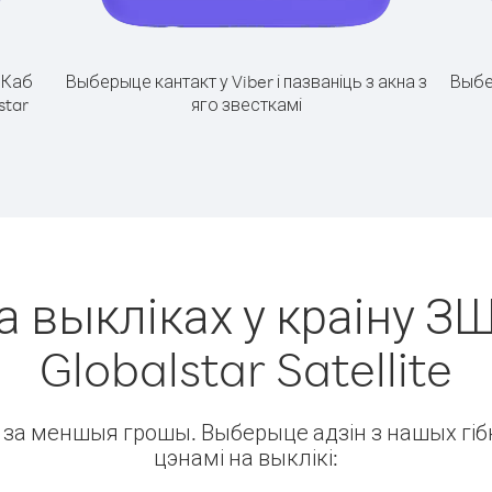
.
Каб
Выберыце кантакт у Viber і пазваніць з акна з
Выбе
star
яго звесткамі
а выкліках у краіну ЗШ
Globalstar Satellite
ін за меншыя грошы. Выберыце адзін з нашых гібк
цэнамі на выклікі: