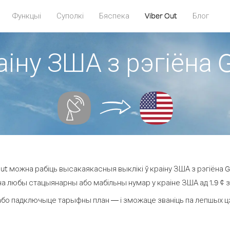
Функцыі
Суполкі
Бяспека
Viber Out
Блог
іну ЗША з рэгіёна G
t можна рабіць высакаякасныя выклікі ў краіну ЗША з рэгіёна Glo
на любы стацыянарны або мабільны нумар у краіне ЗША ад 1.9 ¢ за
або падключыце тарыфны план — і зможаце званіць па лепшых цэна