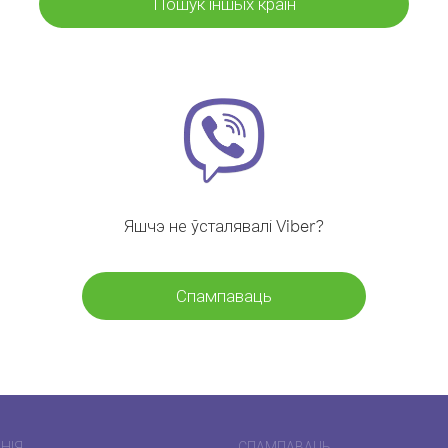
Пошук іншых краін
Яшчэ не ўсталявалі Viber?
Спампаваць
НІЯ
СПАМПАВАЦЬ