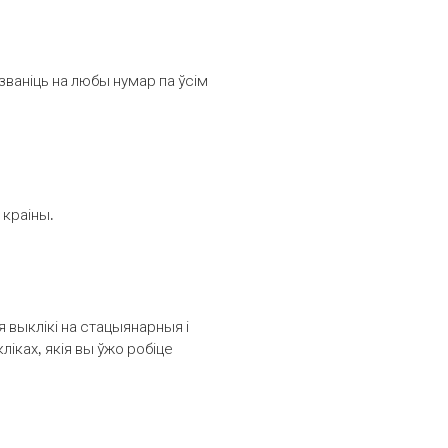
званіць на любы нумар па ўсім
 краіны.
выклікі на стацыянарныя і
іках, якія вы ўжо робіце