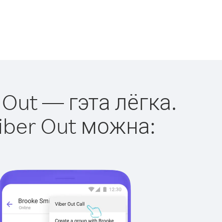
 Out — гэта лёгка.
iber Out можна: