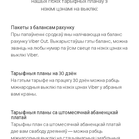
нашых гібкіх тарыфных планаў з
нізкімі цэнамі на выклікі:
Пакеты з балансам рахунку
Пры папаўненні сродкаў яны налічваюцца на баланс
рахунку Viber Out. Выкарыстаўшы гэты баланс, можна
званіць на любы нумар па ўсім свеце па нізкіх цэнах на
выклікі Viber.
Тарыфныя планы на 30 дзён
На гэтым тарыфе на працягу 30 дзён можна рабіць
міжнародныя выклікі па нізкіх цэнах Viber у абраныя
вамі краіны.
Тарыфныя планы са штомесячнай абаненцкай
платай
Тарыфны план са штомесячнай абаненцкай платай
дае вам свабоду дзеянняў — можна рабіць
міжнародныя выклікі на стацыянарныя і мабільныя