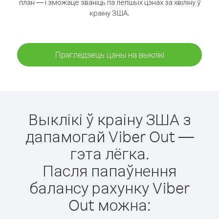
план — і зможаце званіць па лепшых цэнах за хвіліну ў
краіну ЗША.
Прагледзець цэны на выклікі
Выклікі ў краіну ЗША з
дапамогай Viber Out —
гэта лёгка.
Пасля папаўнення
балансу рахунку Viber
Out можна: