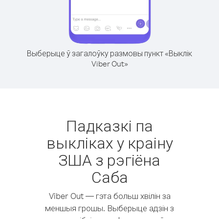
Выберыце ў загалоўку размовы пункт «Выклік
Viber Out»
Падказкі па
выкліках у краіну
ЗША з рэгіёна
Саба
Viber Out — гэта больш хвілін за
меншыя грошы. Выберыце адзін з