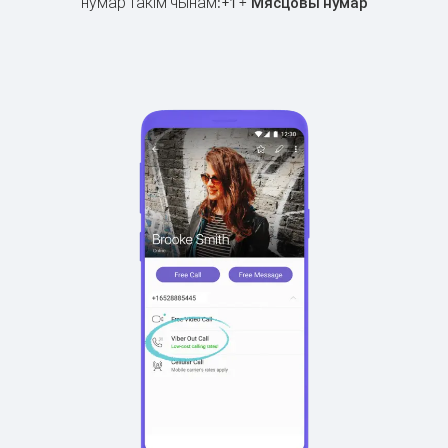
нумар такім чынам:
+
+
1
Мясцовы нумар