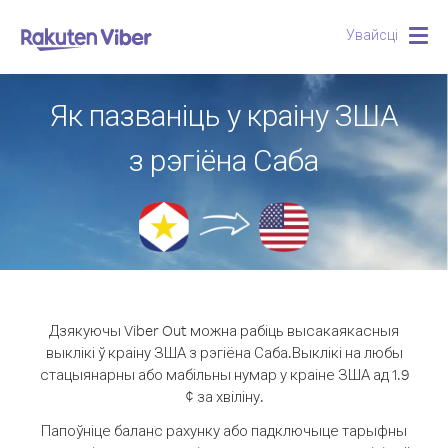
Увайсці
Togg
navig
Як пазваніць у краіну ЗША
з рэгіёна Саба
Дзякуючы Viber Out можна рабіць высакаякасныя
выклікі ў краіну ЗША з рэгіёна Саба.
Выклікі на любы
стацыянарны або мабільны нумар у краіне ЗША ад 1.9
¢ за хвіліну.
Папоўніце баланс рахунку або падключыце тарыфны