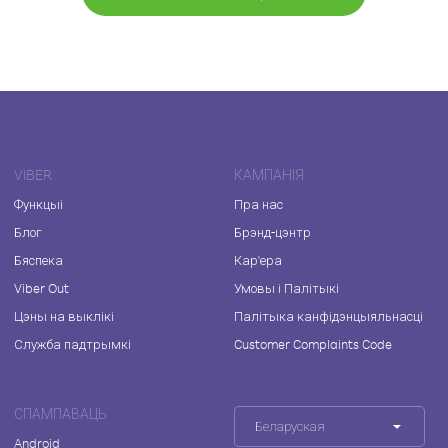
VIBER
КАМПАНІЯ
Функцыі
Пра нас
Блог
Брэнд-цэнтр
Бяспека
Кар'ера
Viber Out
Умовы і Палітыкі
Цэны на выклікі
Палітыка канфідэнцыяльнасці
Служба падтрымкі
Customer Complaints Code
СПАМПАВАЦЬ
Беларуская
Android