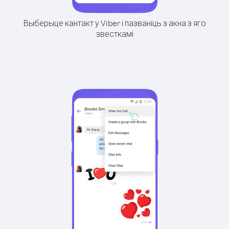
Выберыце кантакт у Viber і пазваніць з акна з яго
звесткамі