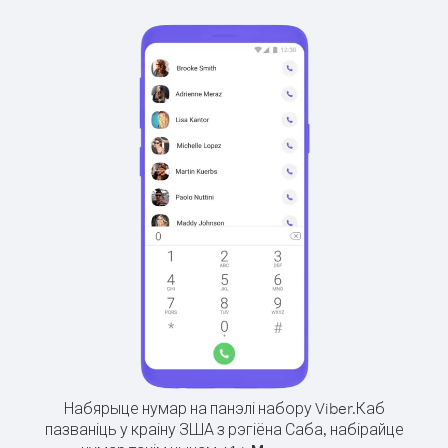
Набярыце нумар на панэлі набору Viber.
Каб
пазваніць у краіну ЗША з рэгіёна Саба, набірайце