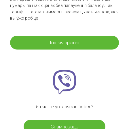
нумары па нізкіх цэнах без папаўнення балансу. Такі
тарыф — гэта магчымасць эканоміць на выкліках, якія
вы ўжо робіце
Іншыя краіны
Яшчэ не ўсталявалі Viber?
Спампаваць