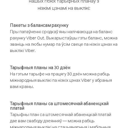
нашых гібкіх тарыфных планаў з
нізкімі цэнамі на выклікі:
Пакеты з балансам рахунку
Пры папаўненні сродкаў яны налічваюцца на баланс
рахунку Viber Out. Выкарыстаўшы гэты баланс, можна
званіць на любы нумар па ўсім свеце па нізкіх цэнах на
выклікі Viber.
Тарыфныя планы на 30 дзён
На гэтым тарыфе на працягу 30 дзён можна рабіць
міжнародныя выклікі па нізкіх цэнах Viber у абраныя
вамі краіны.
Тарыфныя планы са штомесячнай абаненцкай
платай
Тарыфны план са штомесячнай абаненцкай платай
дае вам свабоду дзеянняў — можна рабіць
міжнародныя выклікі на стацыянарныя і мабільныя