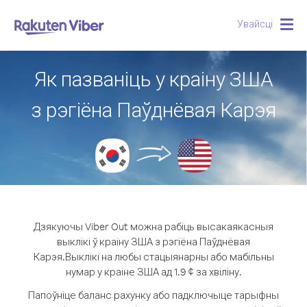
Увайсці
Togg
navig
Як пазваніць у краіну ЗША
з рэгіёна Паўднёвая Карэя
Дзякуючы Viber Out можна рабіць высакаякасныя
выклікі ў краіну ЗША з рэгіёна Паўднёвая
Карэя.
Выклікі на любы стацыянарны або мабільны
нумар у краіне ЗША ад 1.9 ¢ за хвіліну.
Папоўніце баланс рахунку або падключыце тарыфны