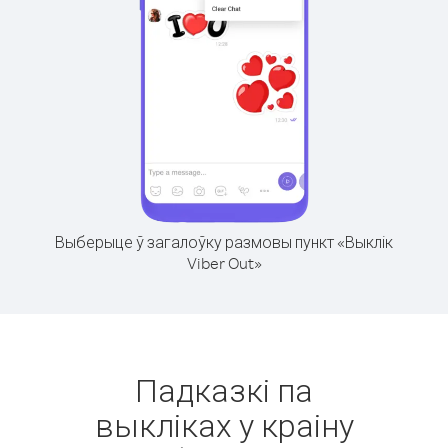
Выберыце ў загалоўку размовы пункт «Выклік
Viber Out»
Падказкі па
выкліках у краіну