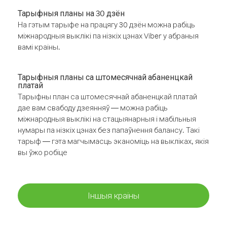
Тарыфныя планы на 30 дзён
На гэтым тарыфе на працягу 30 дзён можна рабіць
міжнародныя выклікі па нізкіх цэнах Viber у абраныя
вамі краіны.
Тарыфныя планы са штомесячнай абаненцкай
платай
Тарыфны план са штомесячнай абаненцкай платай
дае вам свабоду дзеянняў — можна рабіць
міжнародныя выклікі на стацыянарныя і мабільныя
нумары па нізкіх цэнах без папаўнення балансу. Такі
тарыф — гэта магчымасць эканоміць на выкліках, якія
вы ўжо робіце
Іншыя краіны