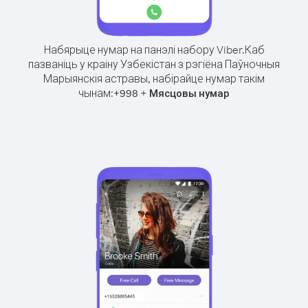
Набярыце нумар на панэлі набору Viber.
Каб
пазваніць у краіну Узбекістан з рэгіёна Паўночныя
Марыянскія астравы, набірайце нумар такім
чынам:
+
+
998
Мясцовы нумар