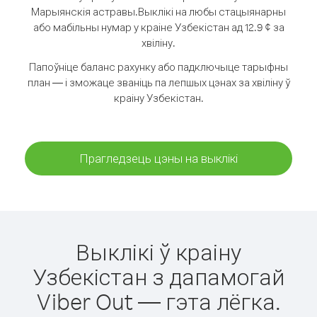
Марыянскія астравы.
Выклікі на любы стацыянарны
або мабільны нумар у краіне Узбекістан ад 12.9 ¢ за
хвіліну.
Папоўніце баланс рахунку або падключыце тарыфны
план — і зможаце званіць па лепшых цэнах за хвіліну ў
краіну Узбекістан.
Прагледзець цэны на выклікі
Выклікі ў краіну
Узбекістан з дапамогай
Viber Out — гэта лёгка.