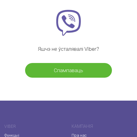
Яшчэ не ўсталявалі Viber?
Спампаваць
VIBER
КАМПАНІЯ
Функцыі
Пра нас