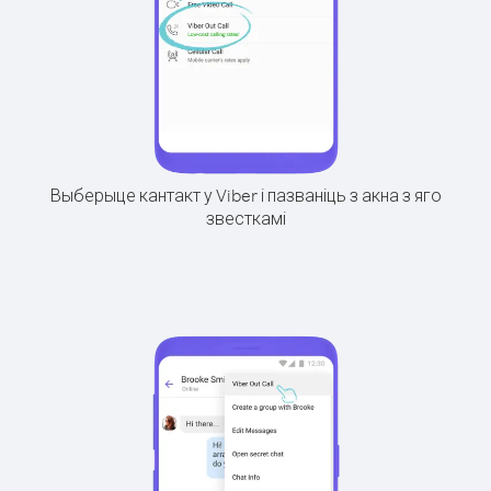
Выберыце кантакт у Viber і пазваніць з акна з яго
звесткамі