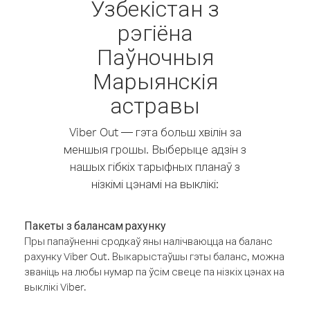
Узбекістан з
рэгіёна
Паўночныя
Марыянскія
астравы
Viber Out — гэта больш хвілін за
меншыя грошы. Выберыце адзін з
нашых гібкіх тарыфных планаў з
нізкімі цэнамі на выклікі:
Пакеты з балансам рахунку
Пры папаўненні сродкаў яны налічваюцца на баланс
рахунку Viber Out. Выкарыстаўшы гэты баланс, можна
званіць на любы нумар па ўсім свеце па нізкіх цэнах на
выклікі Viber.