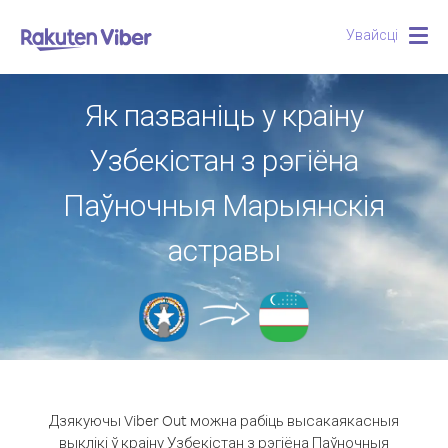
Увайсці
Togg
navig
Як пазваніць у краіну
Узбекістан з рэгіёна
Паўночныя Марыянскія
астравы
Дзякуючы Viber Out можна рабіць высакаякасныя
выклікі ў краіну Узбекістан з рэгіёна Паўночныя