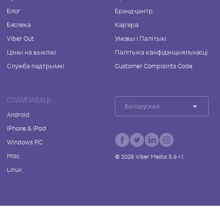
Блог
Брэнд-цэнтр
Бяспека
Кар'ера
Viber Out
Умовы і Палітыкі
Цэны на выклікі
Палітыка канфідэнцыяльнасці
Служба падтрымкі
Customer Complaints Code
СПАМПАВАЦЬ
Беларуская
Android
iPhone & iPad
Windows PC
Mac
©
2026
Viber Media S.à r.l.
Linux