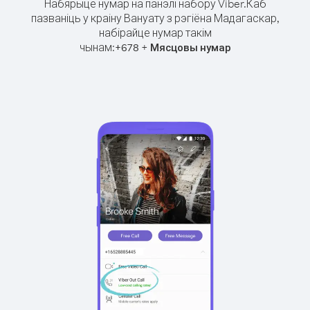
Набярыце нумар на панэлі набору Viber.
Каб
пазваніць у краіну Вануату з рэгіёна Мадагаскар,
набірайце нумар такім
чынам:
+
+
678
Мясцовы нумар