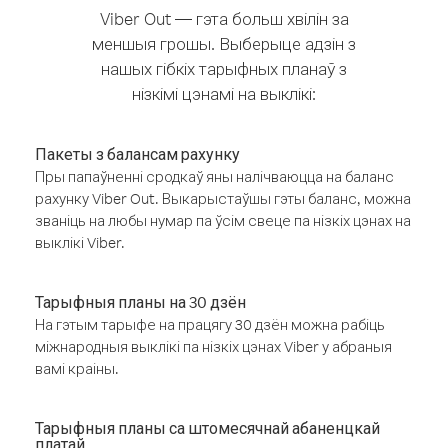
Viber Out — гэта больш хвілін за
меншыя грошы. Выберыце адзін з
нашых гібкіх тарыфных планаў з
нізкімі цэнамі на выклікі:
Пакеты з балансам рахунку
Пры папаўненні сродкаў яны налічваюцца на баланс
рахунку Viber Out. Выкарыстаўшы гэты баланс, можна
званіць на любы нумар па ўсім свеце па нізкіх цэнах на
выклікі Viber.
Тарыфныя планы на 30 дзён
На гэтым тарыфе на працягу 30 дзён можна рабіць
міжнародныя выклікі па нізкіх цэнах Viber у абраныя
вамі краіны.
Тарыфныя планы са штомесячнай абаненцкай
платай