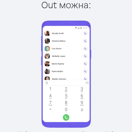
Out можна: