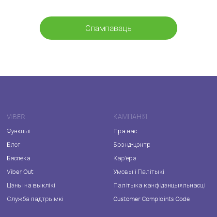
Спампаваць
VIBER
КАМПАНІЯ
Функцыі
Пра нас
Блог
Брэнд-цэнтр
Бяспека
Кар'ера
Viber Out
Умовы і Палітыкі
Цэны на выклікі
Палітыка канфідэнцыяльнасці
Служба падтрымкі
Customer Complaints Code