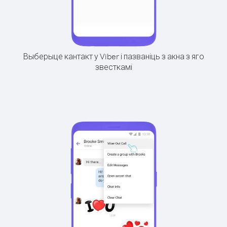
Выберыце кантакт у Viber і пазваніць з акна з яго
звесткамі