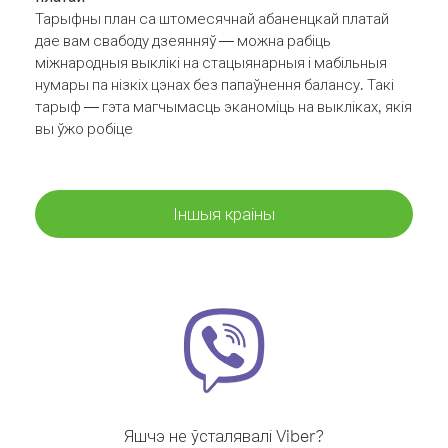
Тарыфны план са штомесячнай абаненцкай платай
дае вам свабоду дзеянняў — можна рабіць
міжнародныя выклікі на стацыянарныя і мабільныя
нумары па нізкіх цэнах без папаўнення балансу. Такі
тарыф — гэта магчымасць эканоміць на выкліках, якія
вы ўжо робіце
Іншыя краіны
Яшчэ не ўсталявалі Viber?