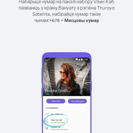
Набярыце нумар на панэлі набору Viber.
Каб
пазваніць у краіну Вануату з рэгіёна Thuraya
Satellite, набірайце нумар такім
чынам:
+
+
678
Мясцовы нумар