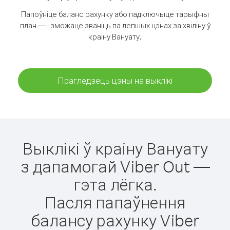
Папоўніце баланс рахунку або падключыце тарыфны
план — і зможаце званіць па лепшых цэнах за хвіліну ў
краіну Вануату.
Прагледзець цэны на выклікі
Выклікі ў краіну Вануату
з дапамогай Viber Out —
гэта лёгка.
Пасля папаўнення
балансу рахунку Viber