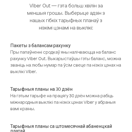
Viber Out — гэта больш хвілін за
меншыя грошы. Выберыце адзін з
нашых гібкіх тарыфных планаў з
нізкімі цэнамі на выклікі:
Пакеты з балансам рахунку
Пры папаўненні сродкаў яны налічваюцца на баланс
рахунку Viber Out. Выкарыстаўшы гэты баланс, можна
званіць на любы нумар па ўсім свеце па нізкіх цэнах на
выклікі Viber.
Тарыфныя планы на 30 дзён
На гэтым тарыфе на працягу 30 дзён можна рабіць
міжнародныя выклікі па нізкіх цэнах Viber у абраныя
вамі краіны.
Тарыфныя планы са штомесячнай абаненцкай
платай