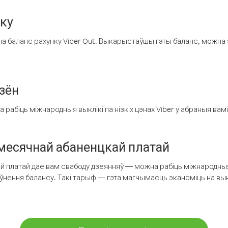
нку
а баланс рахунку Viber Out. Выкарыстаўшы гэты баланс, можна 
зён
рабіць міжнародныя выклікі па нізкіх цэнах Viber у абраныя вамі
есячнай абаненцкай платай
 платай дае вам свабоду дзеянняў — можна рабіць міжнародныя 
аўнення балансу. Такі тарыф — гэта магчымасць эканоміць на выкл