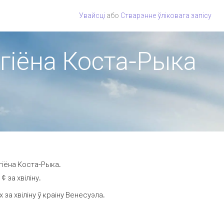
Увайсці
або
Стварэнне ўліковага запісу
эгіёна Коста-Рыка
гіёна Коста-Рыка.
 за хвіліну.
а хвіліну ў краіну Венесуэла.