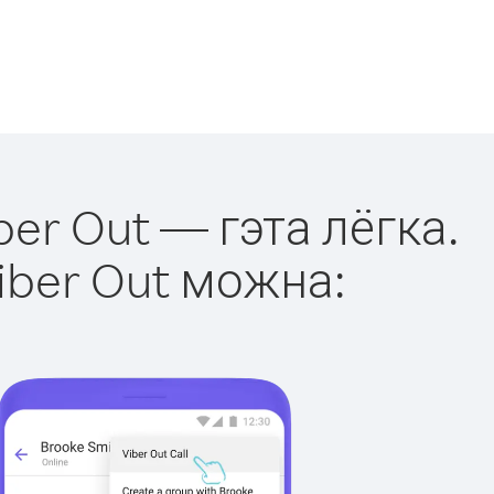
ber Out — гэта лёгка.
iber Out можна: