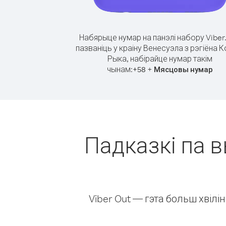
Набярыце нумар на панэлі набору Viber
пазваніць у краіну Венесуэла з рэгіёна К
Рыка, набірайце нумар такім
чынам:
+
+
58
Мясцовы нумар
Падказкі па в
Viber Out — гэта больш хвіл