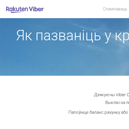
Спампаваць
Як пазваніць у к
Дзякуючы Viber O
Выклікі на 
Папоўніце баланс рахунку або