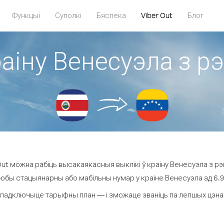
Функцыі
Суполкі
Бяспека
Viber Out
Блог
раіну Венесуэла з р
ut можна рабіць высакаякасныя выклікі ў краіну Венесуэла з рэ
любы стацыянарны або мабільны нумар у краіне Венесуэла ад 6.9 ¢
 падключыце тарыфны план — і зможаце званіць па лепшых цэнах з