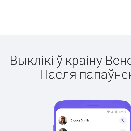
Выклікі ў краіну Вен
Пасля папаўнен