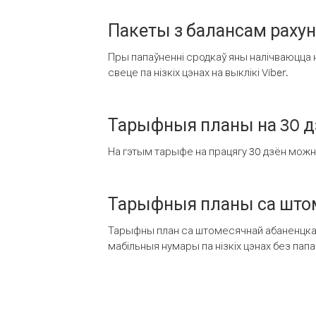
Пакеты з балансам раху
Пры папаўненні сродкаў яны налічваюцца н
свеце па нізкіх цэнах на выклікі Viber.
Тарыфныя планы на 30 д
На гэтым тарыфе на працягу 30 дзён можна 
Тарыфныя планы са штом
Тарыфны план са штомесячнай абаненцкай
мабільныя нумары па нізкіх цэнах без пап