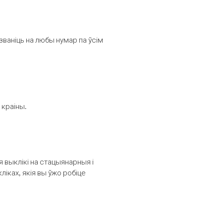
званіць на любы нумар па ўсім
 краіны.
выклікі на стацыянарныя і
іках, якія вы ўжо робіце