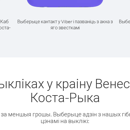
.
Каб
Выберыце кантакт у Viber і пазваніць з акна з
Выбе
оста-
яго звесткамі
ыкліках у краіну Венес
Коста-Рыка
ін за меншыя грошы. Выберыце адзін з нашых гібк
цэнамі на выклікі: