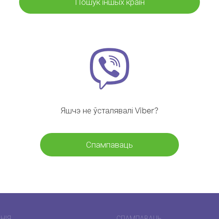
Пошук іншых краін
Яшчэ не ўсталявалі Viber?
Спампаваць
НІЯ
СПАМПАВАЦЬ