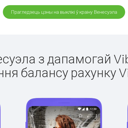
Прагледзець цэны на выклікі ў краіну Венесуэла
есуэла з дапамогай Vi
ня балансу рахунку V