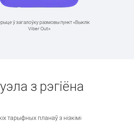
рыце ў загалоўку размовы пункт «Выклік
Viber Out»
уэла з рэгіёна
іх тарыфных планаў з нізкімі