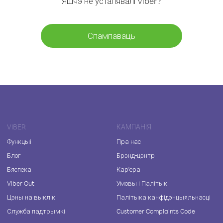
Яшчэ не ўсталявалі Viber?
Спампаваць
VIBER
КАМПАНІЯ
Функцыі
Пра нас
Блог
Брэнд-цэнтр
Бяспека
Кар'ера
Viber Out
Умовы і Палітыкі
Цэны на выклікі
Палітыка канфідэнцыяльнасці
Служба падтрымкі
Customer Complaints Code