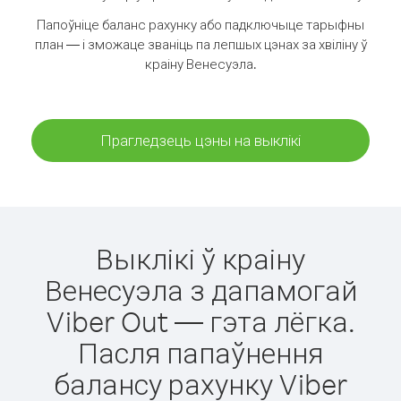
Папоўніце баланс рахунку або падключыце тарыфны
план — і зможаце званіць па лепшых цэнах за хвіліну ў
краіну Венесуэла.
Прагледзець цэны на выклікі
Выклікі ў краіну
Венесуэла з дапамогай
Viber Out — гэта лёгка.
Пасля папаўнення
балансу рахунку Viber