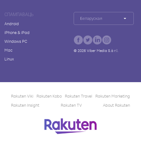
СПАМПАВАЦЬ
Беларуская
Android
iPhone & iPad
Windows PC
Mac
©
2026
Viber Media S.à r.l.
Linux
Rakuten Viki
Rakuten Kobo
Rakuten Travel
Rakuten Marketing
Rakuten Insight
Rakuten TV
About Rakuten