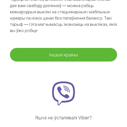
дае вам свабоду дзеянняў — можна рабіць
міжнародныя выклікі на стацыянарныя і мабільныя
нумары па нізкіх цэнах без папаўнення балансу. Такі
тарыф — гэта магчымасць эканоміць на выкліках, якія
вы ўжо робіце
Іншыя краіны
Яшчэ не ўсталявалі Viber?