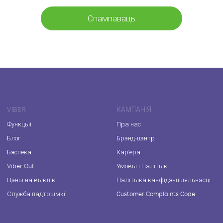
Спампаваць
VIBER
КАМПАНІЯ
Функцыі
Пра нас
Блог
Брэнд-цэнтр
Бяспека
Кар'ера
Viber Out
Умовы і Палітыкі
Цэны на выклікі
Палітыка канфідэнцыяльнасці
Служба падтрымкі
Customer Complaints Code