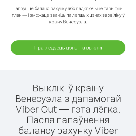
Папоўніце баланс рахунку або падключыце тарыфны
план — і зможаце званіць па лепшых цэнах за хвіліну ў
краіну Венесуэла.
Прагледзець цэны на выклікі
Выклікі ў краіну
Венесуэла з дапамогай
Viber Out — гэта лёгка.
Пасля папаўнення
балансу рахунку Viber