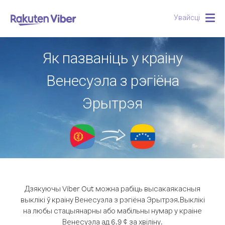
Увайсці
Togg
navig
Як пазваніць у краіну
Венесуэла з рэгіёна
Эрытрэя
Дзякуючы Viber Out можна рабіць высакаякасныя
выклікі ў краіну Венесуэла з рэгіёна Эрытрэя.
Выклікі
на любы стацыянарны або мабільны нумар у краіне
Венесуэла ад 6.9 ¢ за хвіліну.