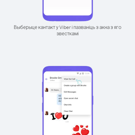
Выберыце кантакт у Viber і пазваніць з акна з яго
звесткамі