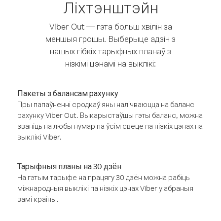
Ліхтэнштэйн
Viber Out — гэта больш хвілін за
меншыя грошы. Выберыце адзін з
нашых гібкіх тарыфных планаў з
нізкімі цэнамі на выклікі:
Пакеты з балансам рахунку
Пры папаўненні сродкаў яны налічваюцца на баланс
рахунку Viber Out. Выкарыстаўшы гэты баланс, можна
званіць на любы нумар па ўсім свеце па нізкіх цэнах на
выклікі Viber.
Тарыфныя планы на 30 дзён
На гэтым тарыфе на працягу 30 дзён можна рабіць
міжнародныя выклікі па нізкіх цэнах Viber у абраныя
вамі краіны.