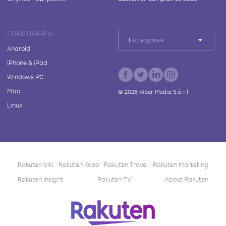
СПАМПАВАЦЬ
Беларуская
Android
iPhone & iPad
Windows PC
Mac
©
2026
Viber Media S.à r.l.
Linux
Rakuten Viki
Rakuten Kobo
Rakuten Travel
Rakuten Marketing
Rakuten Insight
Rakuten TV
About Rakuten