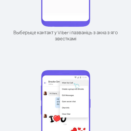
Выберыце кантакт у Viber і пазваніць з акна з яго
звесткамі