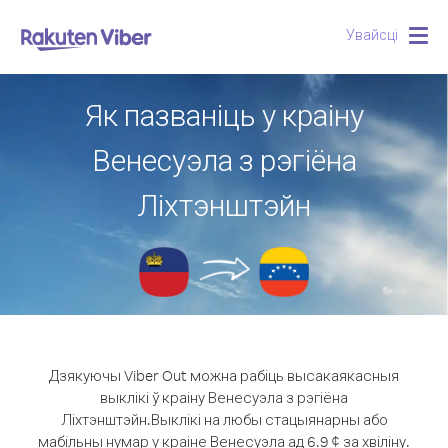
Увайсці
Togg
navig
Як пазваніць у краіну
Венесуэла з рэгіёна
Ліхтэнштэйн
Дзякуючы Viber Out можна рабіць высакаякасныя
выклікі ў краіну Венесуэла з рэгіёна
Ліхтэнштэйн.
Выклікі на любы стацыянарны або
мабільны нумар у краіне Венесуэла ад 6.9 ¢ за хвіліну.