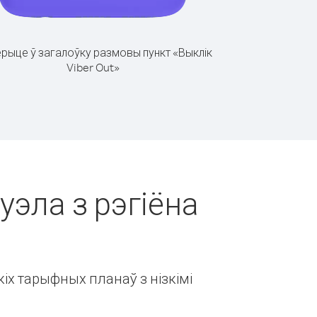
рыце ў загалоўку размовы пункт «Выклік
Viber Out»
уэла з рэгіёна
іх тарыфных планаў з нізкімі