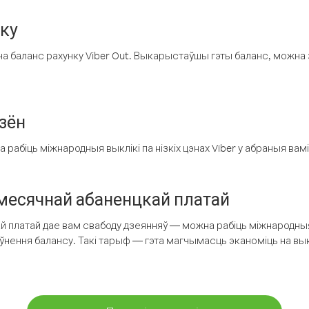
нку
а баланс рахунку Viber Out. Выкарыстаўшы гэты баланс, можна 
зён
рабіць міжнародныя выклікі па нізкіх цэнах Viber у абраныя вамі
есячнай абаненцкай платай
 платай дае вам свабоду дзеянняў — можна рабіць міжнародныя 
аўнення балансу. Такі тарыф — гэта магчымасць эканоміць на выкл