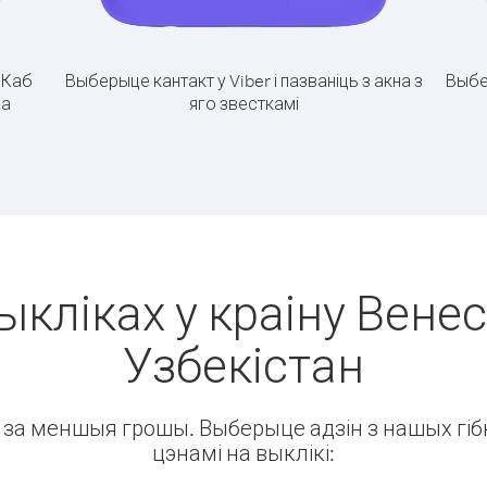
.
Каб
Выберыце кантакт у Viber і пазваніць з акна з
Выбе
на
яго звесткамі
ыкліках у краіну Венес
Узбекістан
ін за меншыя грошы. Выберыце адзін з нашых гібк
цэнамі на выклікі: