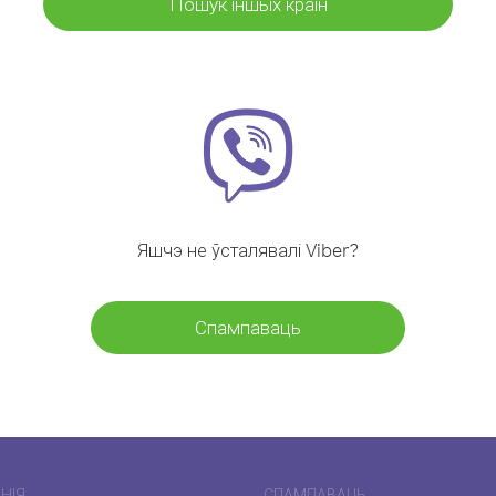
Пошук іншых краін
Яшчэ не ўсталявалі Viber?
Спампаваць
НІЯ
СПАМПАВАЦЬ