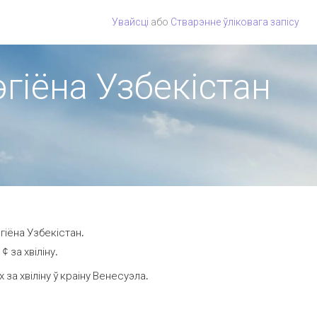
Увайсці
або
Стварэнне ўліковага запісу
эгіёна Узбекістан
гіёна Узбекістан.
 за хвіліну.
а хвіліну ў краіну Венесуэла.