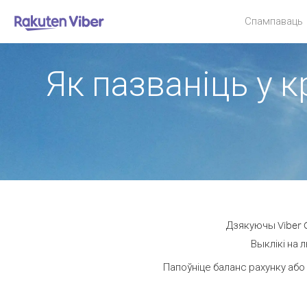
Спампаваць
Як пазваніць у к
Дзякуючы Viber O
Выклікі на 
Папоўніце баланс рахунку або