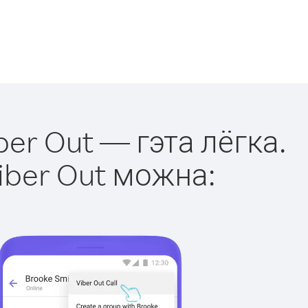
ber Out — гэта лёгка.
iber Out можна: