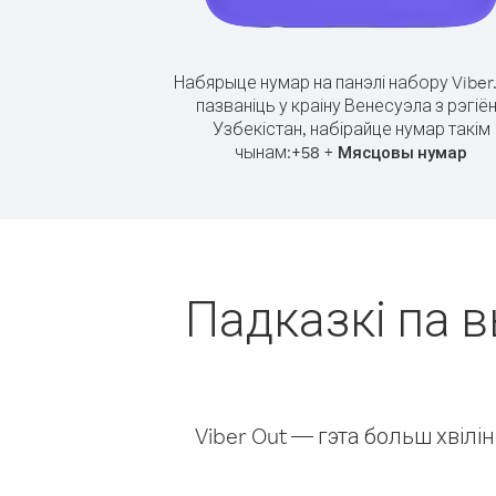
Набярыце нумар на панэлі набору Viber
пазваніць у краіну Венесуэла з рэгіё
Узбекістан, набірайце нумар такім
чынам:
+
+
58
Мясцовы нумар
Падказкі па в
Viber Out — гэта больш хвіл