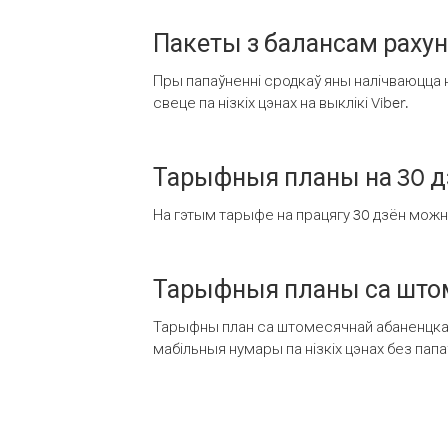
Пакеты з балансам раху
Пры папаўненні сродкаў яны налічваюцца н
свеце па нізкіх цэнах на выклікі Viber.
Тарыфныя планы на 30 д
На гэтым тарыфе на працягу 30 дзён можна 
Тарыфныя планы са штом
Тарыфны план са штомесячнай абаненцкай
мабільныя нумары па нізкіх цэнах без пап