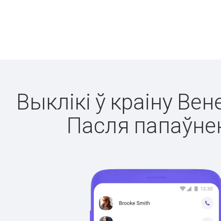
Выклікі ў краіну Вен
Пасля папаўнен