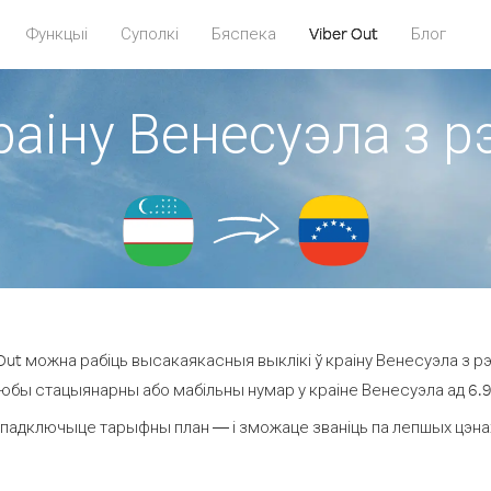
Функцыі
Суполкі
Бяспека
Viber Out
Блог
раіну Венесуэла з р
ut можна рабіць высакаякасныя выклікі ў краіну Венесуэла з рэ
любы стацыянарны або мабільны нумар у краіне Венесуэла ад 6.9 ¢
 падключыце тарыфны план — і зможаце званіць па лепшых цэнах з