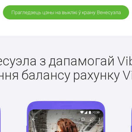
Прагледзець цэны на выклікі ў краіну Венесуэла
есуэла з дапамогай Vi
ня балансу рахунку V