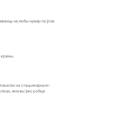
званіць на любы нумар па ўсім
 краіны.
выклікі на стацыянарныя і
іках, якія вы ўжо робіце