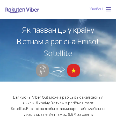
Увайсці
Togg
navig
Як пазваніць у краіну
В'етнам з рэгіёна Emsat
Satellite
Дзякуючы Viber Out можна рабіць высакаякасныя
выклікі ў краіну В'етнам з рэгіёна Emsat
Satellite.
Выклікі на любы стацыянарны або мабільны
нумар у краіне В'етнам ад 9.5 ¢ за хвіліну.