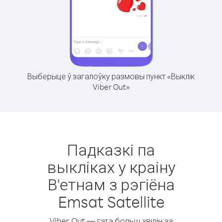
Выберыце ў загалоўку размовы пункт «Выклік
Viber Out»
Падказкі па
выкліках у краіну
В'етнам з рэгіёна
Emsat Satellite
Viber Out — гэта больш хвілін за