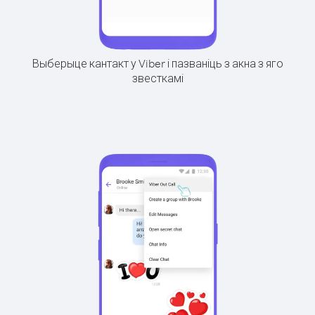
Выберыце кантакт у Viber і пазваніць з акна з яго
звесткамі