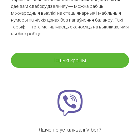
дае вам свабоду дзеянняў — можна рабіць
міжнародныя выклікі на стацыянарныя і мабільныя
нумары па нізкіх цэнах без папаўнення балансу. Такі
тарыф — гэта магчымасць эканоміць на выкліках, якія
вы ўжо робіце
Іншыя краіны
Яшчэ не ўсталявалі Viber?