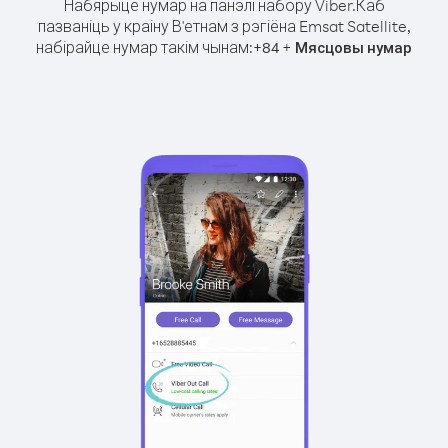
Набярыце нумар на панэлі набору Viber.
Каб
пазваніць у краіну В'етнам з рэгіёна Emsat Satellite,
набірайце нумар такім чынам:
+
+
84
Мясцовы нумар