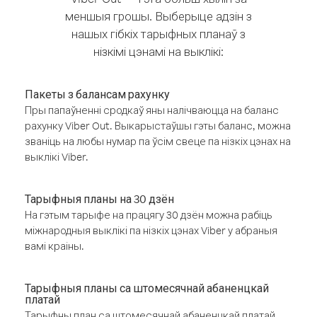
меншыя грошы. Выберыце адзін з
нашых гібкіх тарыфных планаў з
нізкімі цэнамі на выклікі:
Пакеты з балансам рахунку
Пры папаўненні сродкаў яны налічваюцца на баланс
рахунку Viber Out. Выкарыстаўшы гэты баланс, можна
званіць на любы нумар па ўсім свеце па нізкіх цэнах на
выклікі Viber.
Тарыфныя планы на 30 дзён
На гэтым тарыфе на працягу 30 дзён можна рабіць
міжнародныя выклікі па нізкіх цэнах Viber у абраныя
вамі краіны.
Тарыфныя планы са штомесячнай абаненцкай
платай
Тарыфны план са штомесячнай абаненцкай платай