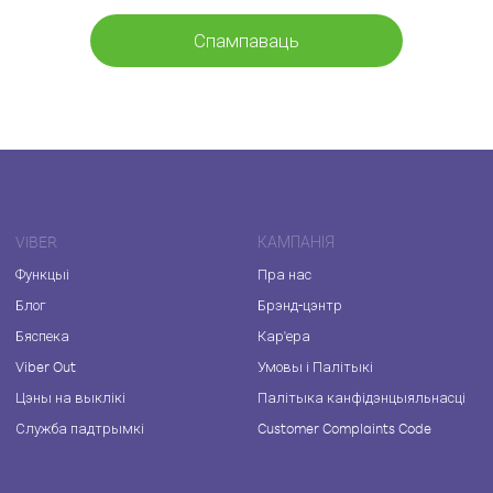
Спампаваць
VIBER
КАМПАНІЯ
Функцыі
Пра нас
Блог
Брэнд-цэнтр
Бяспека
Кар'ера
Viber Out
Умовы і Палітыкі
Цэны на выклікі
Палітыка канфідэнцыяльнасці
Служба падтрымкі
Customer Complaints Code