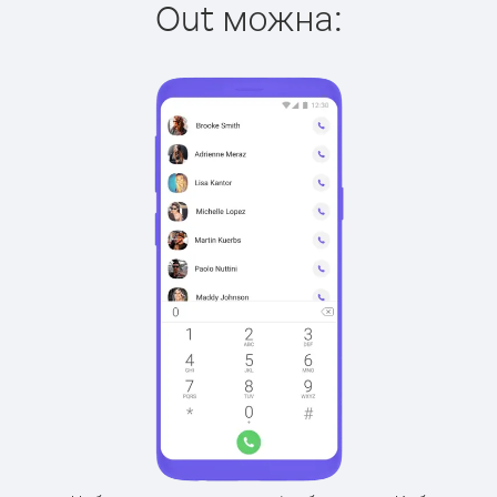
Out можна: