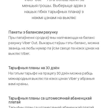
меншыя грошы. Выберыце адзін з
нашых гібкіх тарыфных планаў з
нізкімі цэнамі на выклікі:
Пакеты з балансам рахунку
Пры папаўненні сродкаў яны налічваюцца на баланс
рахунку Viber Out. Выкарыстаўшы гэты баланс, можна
званіць на любы нумар па ўсім свеце па нізкіх цэнах на
выклікі Viber.
Тарыфныя планы на 30 дзён
На гэтым тарыфе на працягу 30 дзён можна рабіць
міжнародныя выклікі па нізкіх цэнах Viber у абраныя
вамі краіны.
Тарыфныя планы са штомесячнай абаненцкай
платай
Тарыфны план са штомесячнай абаненцкай платай