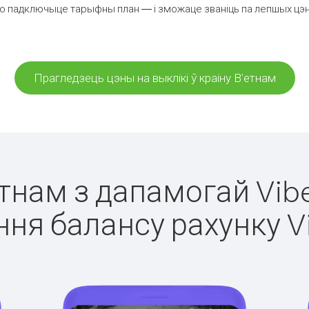
о падключыце тарыфны план — і зможаце званіць па лепшых цэнах 
Прагледзець цэны на выклікі ў краіну В'етнам
етнам з дапамогай Vib
ня балансу рахунку V