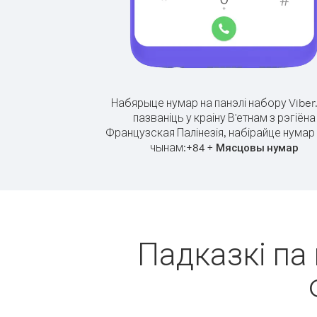
Набярыце нумар на панэлі набору Viber
пазваніць у краіну В'етнам з рэгіёна
Французская Палінезія, набірайце нумар 
чынам:
+
+
84
Мясцовы нумар
Падказкі па 