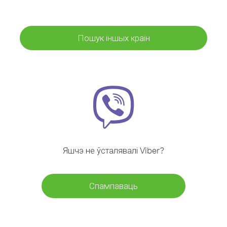
Пошук іншых краін
Яшчэ не ўсталявалі Viber?
Спампаваць