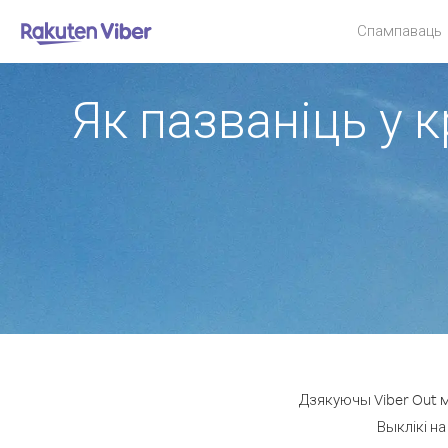
Спампаваць
Як пазваніць у 
Дзякуючы Viber Out м
Выклікі на