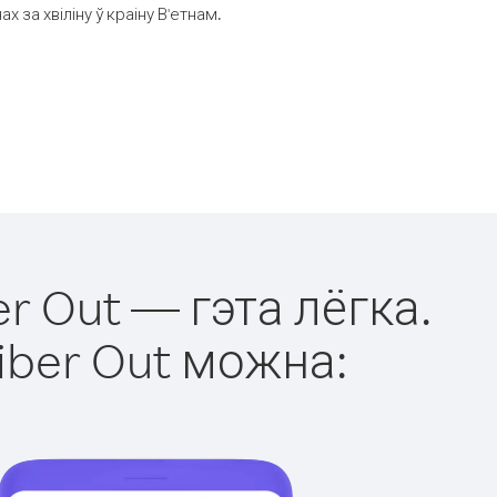
за хвіліну ў краіну В'етнам.
er Out — гэта лёгка.
iber Out можна: