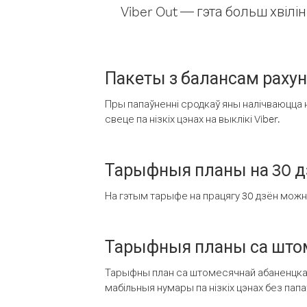
Viber Out — гэта больш хвіл
Пакеты з балансам раху
Пры папаўненні сродкаў яны налічваюцца н
свеце па нізкіх цэнах на выклікі Viber.
Тарыфныя планы на 30 д
На гэтым тарыфе на працягу 30 дзён можна 
Тарыфныя планы са штом
Тарыфны план са штомесячнай абаненцкай
мабільныя нумары па нізкіх цэнах без пап