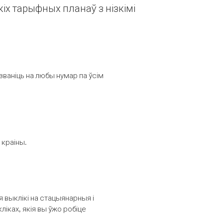
іх тарыфных планаў з нізкімі
званіць на любы нумар па ўсім
 краіны.
выклікі на стацыянарныя і
іках, якія вы ўжо робіце