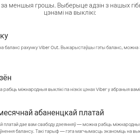
ін за меншыя грошы. Выберыце адзін з нашых гібк
цэнамі на выклікі:
нку
а баланс рахунку Viber Out. Выкарыстаўшы гэты баланс, можна 
зён
рабіць міжнародныя выклікі па нізкіх цэнах Viber у абраныя вамі
есячнай абаненцкай платай
 платай дае вам свабоду дзеянняў — можна рабіць міжнародныя 
аўнення балансу. Такі тарыф — гэта магчымасць эканоміць на выкл