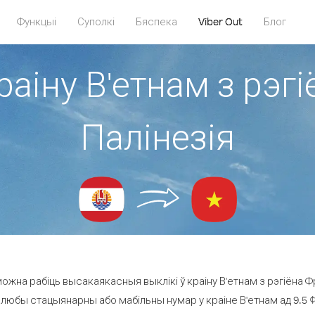
Функцыі
Суполкі
Бяспека
Viber Out
Блог
краіну В'етнам з рэг
Палінезія
ожна рабіць высакаякасныя выклікі ў краіну В'етнам з рэгіёна Ф
 любы стацыянарны або мабільны нумар у краіне В'етнам ад 9.5 ¢ 