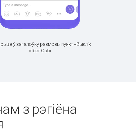
рыце ў загалоўку размовы пункт «Выклік
Viber Out»
нам з рэгіёна
я