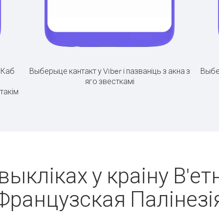
.
Каб
Выберыце кантакт у Viber і пазваніць з акна з
Выбе
яго звесткамі
такім
выкліках у краіну В'ет
Французская Палінезі