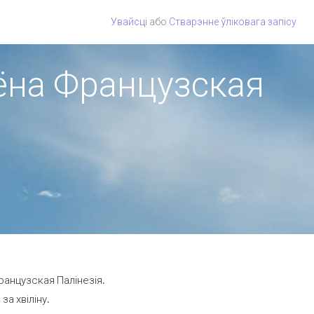
Увайсці
або
Стварэнне ўліковага запісу
іёна Французская
ранцузская Палінезія.
за хвіліну.