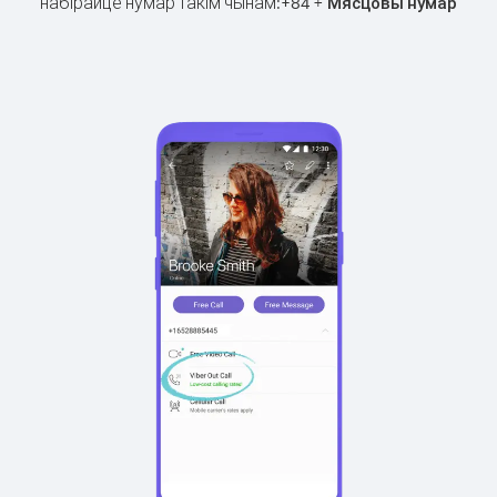
набірайце нумар такім чынам:
+
+
84
Мясцовы нумар