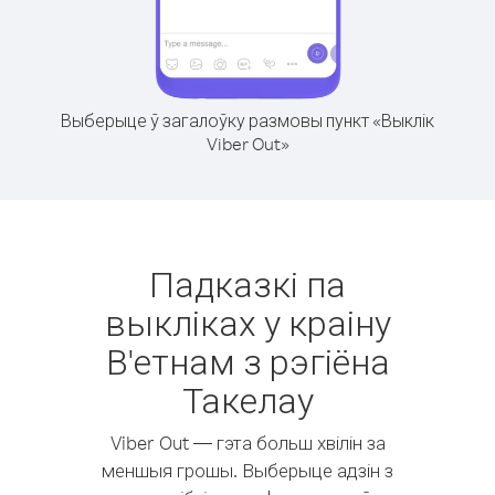
Выберыце ў загалоўку размовы пункт «Выклік
Viber Out»
Падказкі па
выкліках у краіну
В'етнам з рэгіёна
Такелау
Viber Out — гэта больш хвілін за
меншыя грошы. Выберыце адзін з