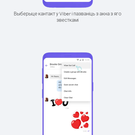
Выберыце кантакт у Viber і пазваніць з акна з яго
звесткамі