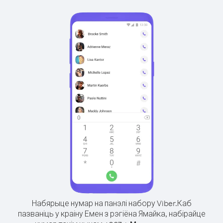
Набярыце нумар на панэлі набору Viber.
Каб
пазваніць у краіну Емен з рэгіёна Ямайка, набірайце