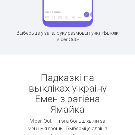
Выберыце ў загалоўку размовы пункт «Выклік
Viber Out»
Падказкі па
выкліках у краіну
Емен з рэгіёна
Ямайка
Viber Out — гэта больш хвілін за
меншыя грошы. Выберыце адзін з