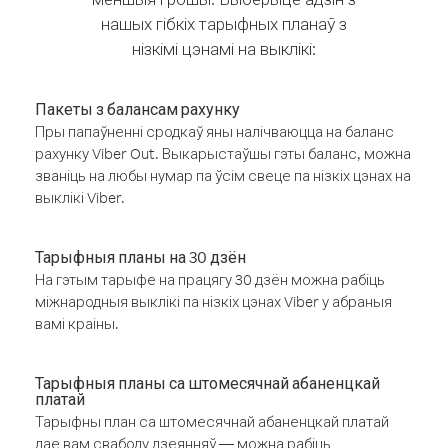
нашых гібкіх тарыфных планаў з
нізкімі цэнамі на выклікі:
Пакеты з балансам рахунку
Пры папаўненні сродкаў яны налічваюцца на баланс
рахунку Viber Out. Выкарыстаўшы гэты баланс, можна
званіць на любы нумар па ўсім свеце па нізкіх цэнах на
выклікі Viber.
Тарыфныя планы на 30 дзён
На гэтым тарыфе на працягу 30 дзён можна рабіць
міжнародныя выклікі па нізкіх цэнах Viber у абраныя
вамі краіны.
Тарыфныя планы са штомесячнай абаненцкай
платай
Тарыфны план са штомесячнай абаненцкай платай
дае вам свабоду дзеянняў — можна рабіць