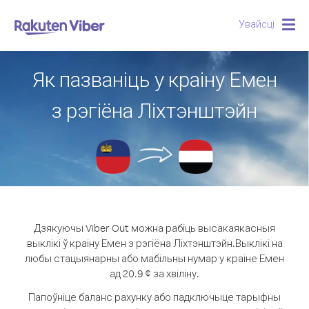
Увайсці
Togg
navig
Як пазваніць у краіну Емен
з рэгіёна Ліхтэнштэйн
Дзякуючы Viber Out можна рабіць высакаякасныя
выклікі ў краіну Емен з рэгіёна Ліхтэнштэйн.
Выклікі на
любы стацыянарны або мабільны нумар у краіне Емен
ад 20.9 ¢ за хвіліну.
Папоўніце баланс рахунку або падключыце тарыфны