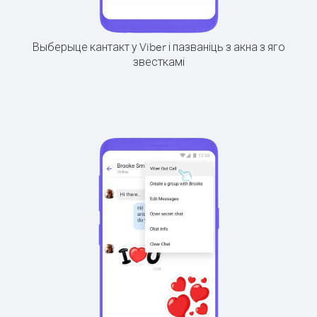
Выберыце кантакт у Viber і пазваніць з акна з яго
звесткамі