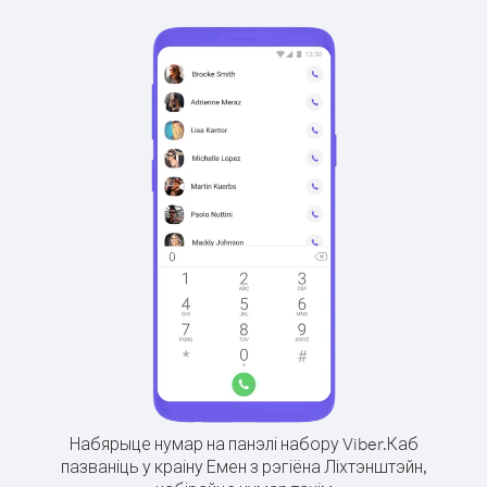
Набярыце нумар на панэлі набору Viber.
Каб
пазваніць у краіну Емен з рэгіёна Ліхтэнштэйн,