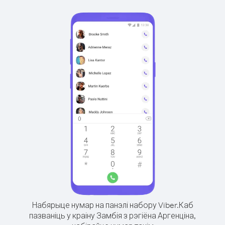
Набярыце нумар на панэлі набору Viber.
Каб
пазваніць у краіну Замбія з рэгіёна Аргенціна,