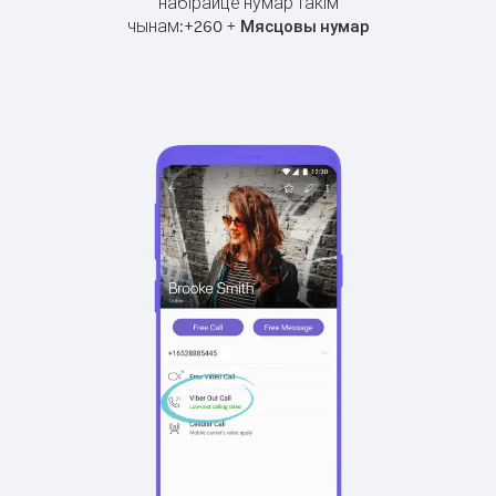
набірайце нумар такім
чынам:
+
+
260
Мясцовы нумар