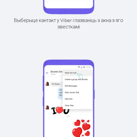
Выберыце кантакт у Viber і пазваніць з акна з яго
звесткамі