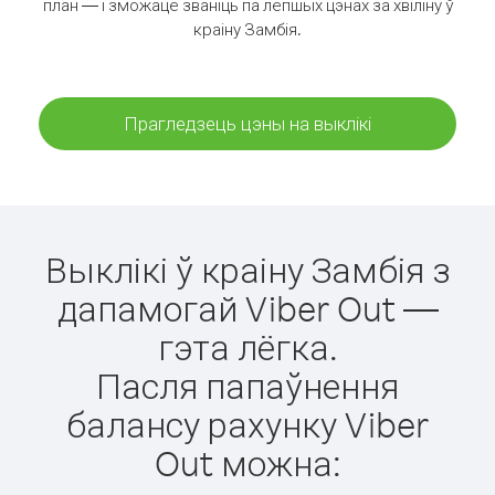
план — і зможаце званіць па лепшых цэнах за хвіліну ў
краіну Замбія.
Прагледзець цэны на выклікі
Выклікі ў краіну Замбія з
дапамогай Viber Out —
гэта лёгка.
Пасля папаўнення
балансу рахунку Viber
Out можна: