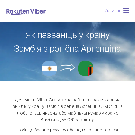
Увайсці
Togg
navig
Як пазваніць у краіну
Замбія з рэгіёна Аргенціна
Дзякуючы Viber Out можна рабіць высакаякасныя
выклікі ў краіну Замбія з рэгіёна Аргенціна.
Выклікі на
любы стацыянарны або мабільны нумар у краіне
Замбія ад 55.0 ¢ за хвіліну.
Папоўніце баланс рахунку або падключыце тарыфны