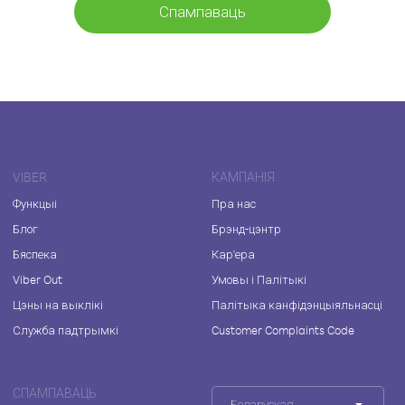
Спампаваць
VIBER
КАМПАНІЯ
Функцыі
Пра нас
Блог
Брэнд-цэнтр
Бяспека
Кар'ера
Viber Out
Умовы і Палітыкі
Цэны на выклікі
Палітыка канфідэнцыяльнасці
Служба падтрымкі
Customer Complaints Code
СПАМПАВАЦЬ
Беларуская