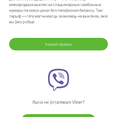
міжнародныя выклікі на стацыянарныя і мабільныя
нумары па нізкіх цэнах без папаўнення балансу. Такі
тарыф — гэта магчымасць эканоміць на выкліках, якія
вы ўжо робіце
Іншыя краіны
Яшчэ не ўсталявалі Viber?