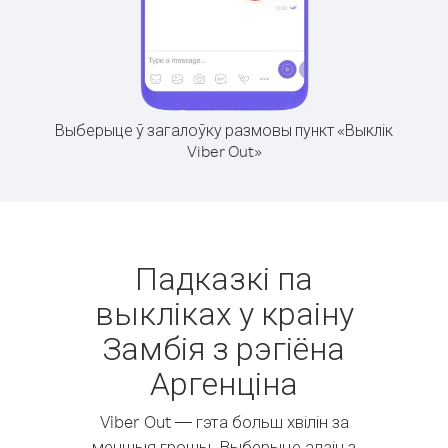
Выберыце ў загалоўку размовы пункт «Выклік
Viber Out»
Падказкі па
выкліках у краіну
Замбія з рэгіёна
Аргенціна
Viber Out — гэта больш хвілін за
меншыя грошы. Выберыце адзін з