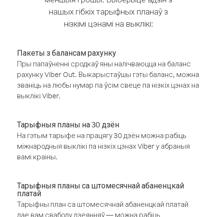
нашых гібкіх тарыфных планаў з
нізкімі цэнамі на выклікі:
Пакеты з балансам рахунку
Пры папаўненні сродкаў яны налічваюцца на баланс
рахунку Viber Out. Выкарыстаўшы гэты баланс, можна
званіць на любы нумар па ўсім свеце па нізкіх цэнах на
выклікі Viber.
Тарыфныя планы на 30 дзён
На гэтым тарыфе на працягу 30 дзён можна рабіць
міжнародныя выклікі па нізкіх цэнах Viber у абраныя
вамі краіны.
Тарыфныя планы са штомесячнай абаненцкай
платай
Тарыфны план са штомесячнай абаненцкай платай
дае вам свабоду дзеянняў — можна рабіць