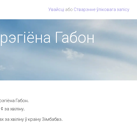
Увайсці
або
Стварэнне ўліковага запісу
 рэгіёна Габон
рэгіёна Габон.
 за хвіліну.
за хвіліну ў краіну Зімбабвэ.