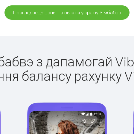
Прагледзець цэны на выклікі ў краіну Зімбабвэ
мбабвэ з дапамогай Vib
ня балансу рахунку V