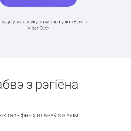
рыце ў загалоўку размовы пункт «Выклік
Viber Out»
абвэ з рэгіёна
іх тарыфных планаў з нізкімі