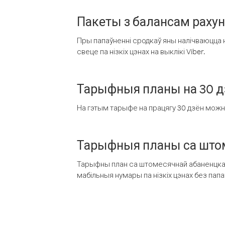
Пакеты з балансам раху
Пры папаўненні сродкаў яны налічваюцца н
свеце па нізкіх цэнах на выклікі Viber.
Тарыфныя планы на 30 д
На гэтым тарыфе на працягу 30 дзён можна 
Тарыфныя планы са штом
Тарыфны план са штомесячнай абаненцкай
мабільныя нумары па нізкіх цэнах без пап