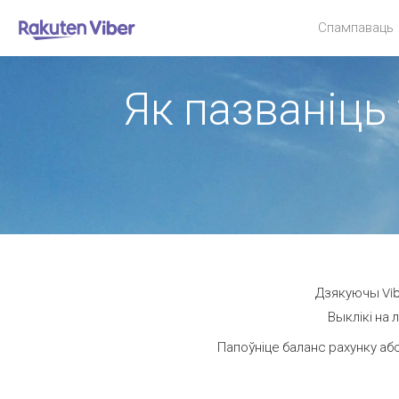
Спампаваць
Як пазваніць 
Дзякуючы Vibe
Выклікі на 
Папоўніце баланс рахунку або