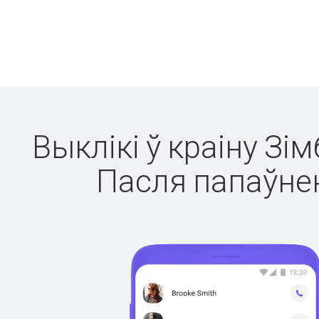
Выклікі ў краіну Зі
Пасля папаўнен