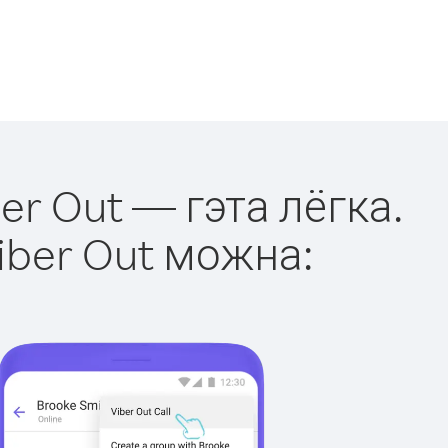
er Out — гэта лёгка.
iber Out можна: