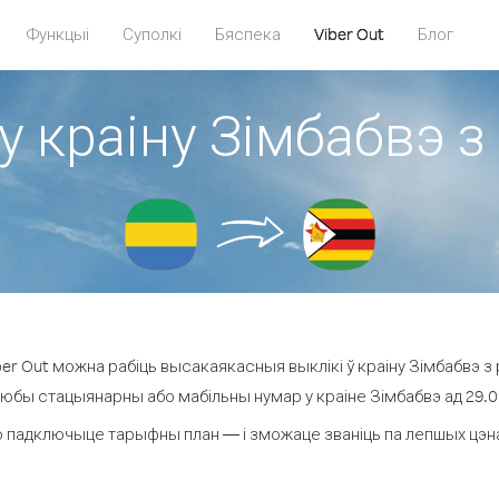
Функцыі
Суполкі
Бяспека
Viber Out
Блог
у краіну Зімбабвэ з
r Out можна рабіць высакаякасныя выклікі ў краіну Зімбабвэ з 
любы стацыянарны або мабільны нумар у краіне Зімбабвэ ад 29.0 ¢
 падключыце тарыфны план — і зможаце званіць па лепшых цэнах 