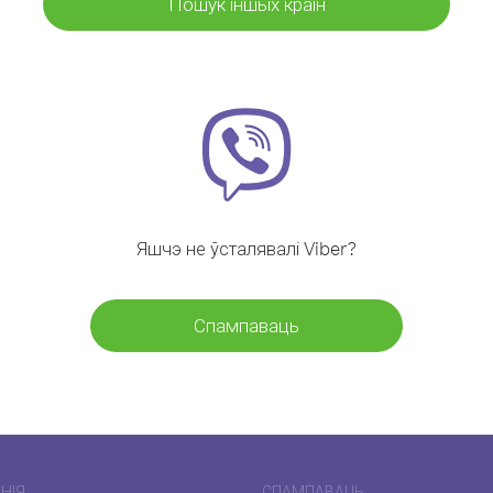
Пошук іншых краін
Яшчэ не ўсталявалі Viber?
Спампаваць
НІЯ
СПАМПАВАЦЬ