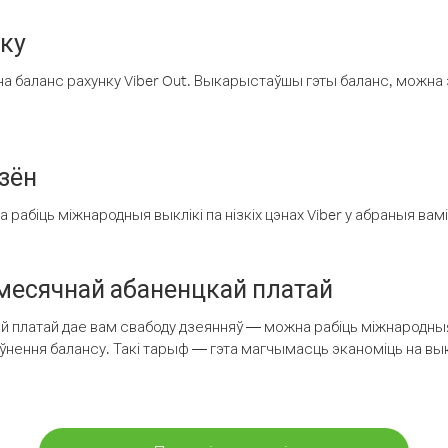
нку
а баланс рахунку Viber Out. Выкарыстаўшы гэты баланс, можна 
зён
рабіць міжнародныя выклікі па нізкіх цэнах Viber у абраныя вамі
есячнай абаненцкай платай
 платай дае вам свабоду дзеянняў — можна рабіць міжнародныя 
аўнення балансу. Такі тарыф — гэта магчымасць эканоміць на выкл