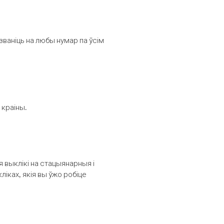
званіць на любы нумар па ўсім
 краіны.
выклікі на стацыянарныя і
іках, якія вы ўжо робіце