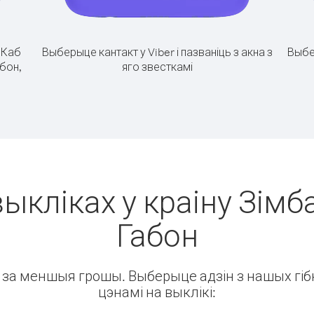
.
Каб
Выберыце кантакт у Viber і пазваніць з акна з
Выбе
абон,
яго звесткамі
ыкліках у краіну Зімб
Габон
ін за меншыя грошы. Выберыце адзін з нашых гібк
цэнамі на выклікі: