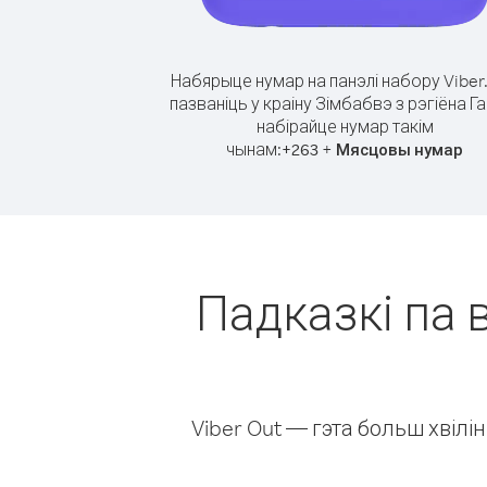
Набярыце нумар на панэлі набору Viber
пазваніць у краіну Зімбабвэ з рэгіёна Г
набірайце нумар такім
чынам:
+
+
263
Мясцовы нумар
Падказкі па в
Viber Out — гэта больш хвіл