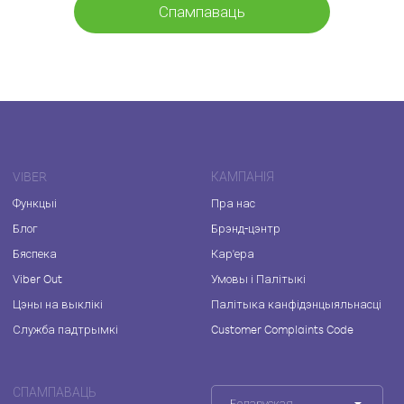
Спампаваць
VIBER
КАМПАНІЯ
Функцыі
Пра нас
Блог
Брэнд-цэнтр
Бяспека
Кар'ера
Viber Out
Умовы і Палітыкі
Цэны на выклікі
Палітыка канфідэнцыяльнасці
Служба падтрымкі
Customer Complaints Code
СПАМПАВАЦЬ
Беларуская