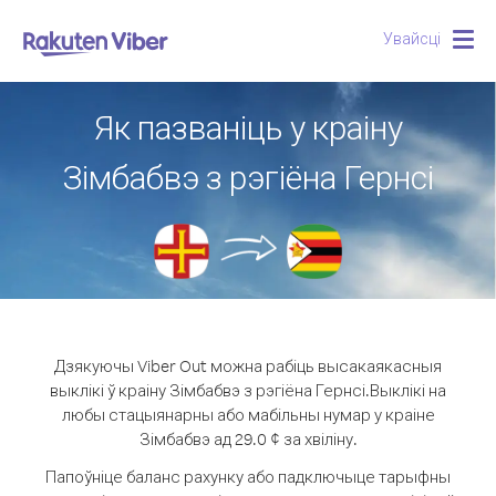
Увайсці
Togg
navig
Як пазваніць у краіну
Зімбабвэ з рэгіёна Гернсі
Дзякуючы Viber Out можна рабіць высакаякасныя
выклікі ў краіну Зімбабвэ з рэгіёна Гернсі.
Выклікі на
любы стацыянарны або мабільны нумар у краіне
Зімбабвэ ад 29.0 ¢ за хвіліну.
Папоўніце баланс рахунку або падключыце тарыфны