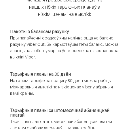
нашых гібкіх тарыфных планаў з
нізкімі цэнамі на выклікі:
Пакеты з балансам рахунку
Пры папаўненні сродкаў яны налічваюцца на баланс
рахунку Viber Out. Выкарыстаўшы гэты баланс, можна
званіць на любы нумар па ўсім свеце па нізкіх цэнах на
выклікі Viber.
Тарыфныя планы на 30 дзён
На гэтым тарыфе на працягу 30 дзён можна рабіць
міжнародныя выклікі па нізкіх цэнах Viber у абраныя
вамі краіны.
Тарыфныя планы са штомесячнай абаненцкай
платай
Тарыфны план са штомесячнай абаненцкай платай
дае вам свабоду дзеянняў — можна рабіць