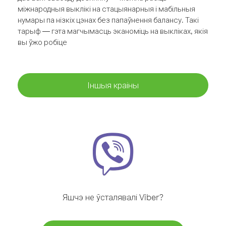
міжнародныя выклікі на стацыянарныя і мабільныя
нумары па нізкіх цэнах без папаўнення балансу. Такі
тарыф — гэта магчымасць эканоміць на выкліках, якія
вы ўжо робіце
Іншыя краіны
Яшчэ не ўсталявалі Viber?