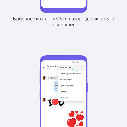
Выберыце кантакт у Viber і пазваніць з акна з яго
звесткамі