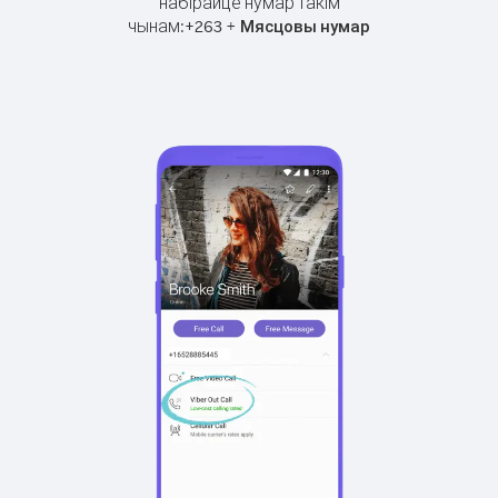
набірайце нумар такім
чынам:
+
+
263
Мясцовы нумар