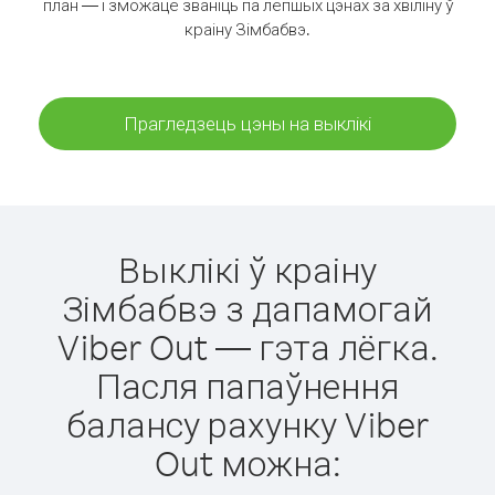
план — і зможаце званіць па лепшых цэнах за хвіліну ў
краіну Зімбабвэ.
Прагледзець цэны на выклікі
Выклікі ў краіну
Зімбабвэ з дапамогай
Viber Out — гэта лёгка.
Пасля папаўнення
балансу рахунку Viber
Out можна: