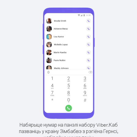
Набярыце нумар на панэлі набору Viber.
Каб
пазваніць у краіну Зімбабвэ з рэгіёна Гернсі,