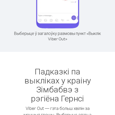
Выберыце ў загалоўку размовы пункт «Выклік
Viber Out»
Падказкі па
выкліках у краіну
Зімбабвэ з
рэгіёна Гернсі
Viber Out — гэта больш хвілін за
меншыя грошы. Выберыце адзін з