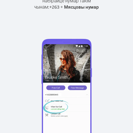
набірайце нумар такім
чынам:
+
+
263
Мясцовы нумар