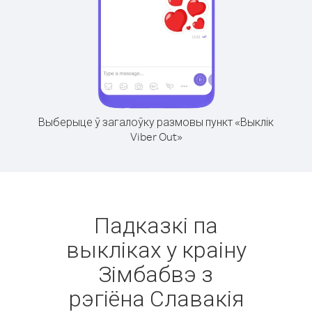
Выберыце ў загалоўку размовы пункт «Выклік
Viber Out»
Падказкі па
выкліках у краіну
Зімбабвэ з
рэгіёна Славакія