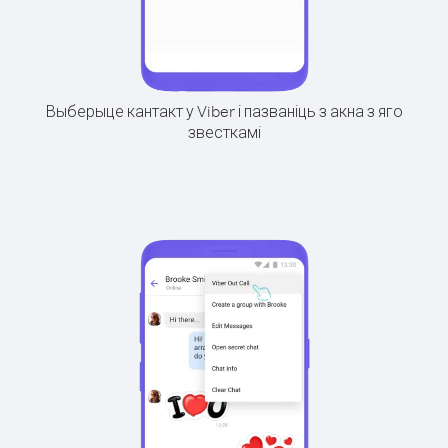
Выберыце кантакт у Viber і пазваніць з акна з яго
звесткамі