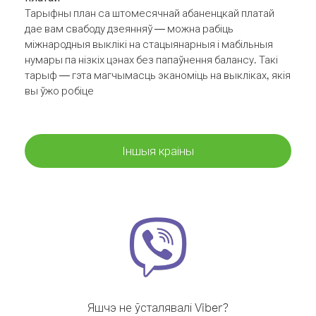
Тарыфны план са штомесячнай абаненцкай платай
дае вам свабоду дзеянняў — можна рабіць
міжнародныя выклікі на стацыянарныя і мабільныя
нумары па нізкіх цэнах без папаўнення балансу. Такі
тарыф — гэта магчымасць эканоміць на выкліках, якія
вы ўжо робіце
Іншыя краіны
Яшчэ не ўсталявалі Viber?