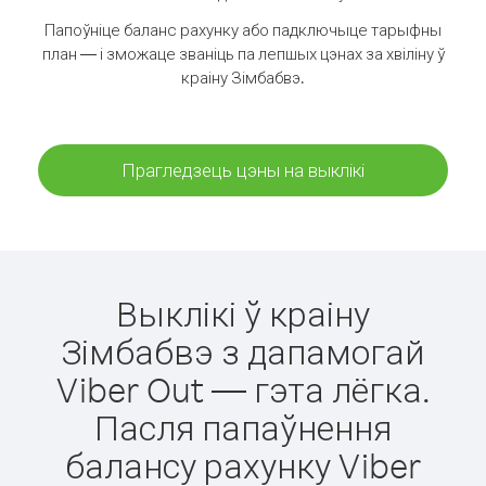
Папоўніце баланс рахунку або падключыце тарыфны
план — і зможаце званіць па лепшых цэнах за хвіліну ў
краіну Зімбабвэ.
Прагледзець цэны на выклікі
Выклікі ў краіну
Зімбабвэ з дапамогай
Viber Out — гэта лёгка.
Пасля папаўнення
балансу рахунку Viber