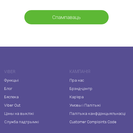
Спампаваць
VIBER
КАМПАНІЯ
Функцыі
Пра нас
Блог
Брэнд-цэнтр
Бяспека
Кар'ера
Viber Out
Умовы і Палітыкі
Цэны на выклікі
Палітыка канфідэнцыяльнасці
Служба падтрымкі
Customer Complaints Code