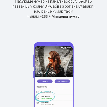
Набярыце нумар на панэлі набору Viber.
Каб
пазваніць у краіну Зімбабвэ з рэгіёна Славакія,
набірайце нумар такім
чынам:
+
+
263
Мясцовы нумар