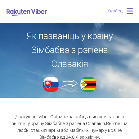
Увайсці
Togg
navig
Як пазваніць у краіну
Зімбабвэ з рэгіёна
Славакія
Дзякуючы Viber Out можна рабіць высакаякасныя
выклікі ў краіну Зімбабвэ з рэгіёна Славакія.
Выклікі на
любы стацыянарны або мабільны нумар у краіне
Зімбабвэ ад 34.8 ¢ за хвіліну.