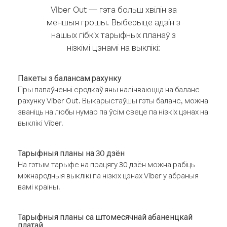
Viber Out — гэта больш хвілін за
меншыя грошы. Выберыце адзін з
нашых гібкіх тарыфных планаў з
нізкімі цэнамі на выклікі:
Пакеты з балансам рахунку
Пры папаўненні сродкаў яны налічваюцца на баланс
рахунку Viber Out. Выкарыстаўшы гэты баланс, можна
званіць на любы нумар па ўсім свеце па нізкіх цэнах на
выклікі Viber.
Тарыфныя планы на 30 дзён
На гэтым тарыфе на працягу 30 дзён можна рабіць
міжнародныя выклікі па нізкіх цэнах Viber у абраныя
вамі краіны.
Тарыфныя планы са штомесячнай абаненцкай
платай