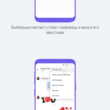
Выберыце кантакт у Viber і пазваніць з акна з яго
звесткамі