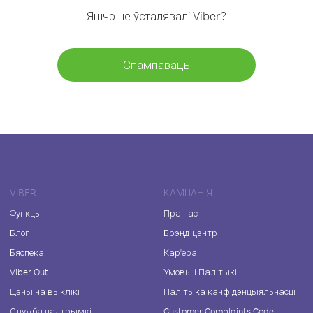
Яшчэ не ўсталявалі Viber?
Спампаваць
VIBER
КАМПАНІЯ
Функцыі
Пра нас
Блог
Брэнд-цэнтр
Бяспека
Кар'ера
Viber Out
Умовы і Палітыкі
Цэны на выклікі
Палітыка канфідэнцыяльнасці
Служба падтрымкі
Customer Complaints Code