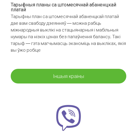
Тарыфныя планы са штомесячнай абаненцкай
платай
Тарыфны план са штомесячнай абаненцкай платай
дае вам свабоду дзеянняў — можна рабіць
міжнародныя выклікі на стацыянарныя і мабільныя
нумары па нізкіх цэнах без папаўнення балансу. Такі
тарыф — гэта магчымасць эканоміць на выкліках, якія
вы ўжо робіце
Іншыя краіны