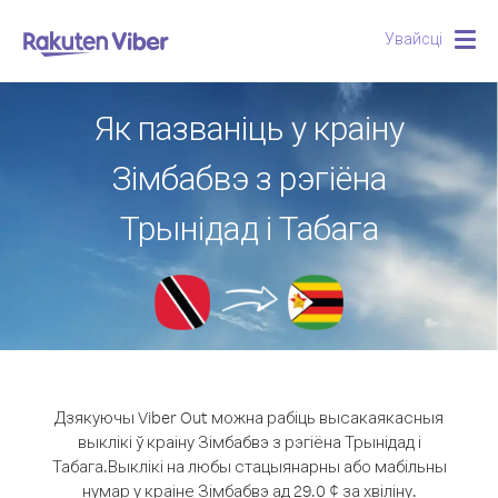
Увайсці
Togg
navig
Як пазваніць у краіну
Зімбабвэ з рэгіёна
Трынідад і Табага
Дзякуючы Viber Out можна рабіць высакаякасныя
выклікі ў краіну Зімбабвэ з рэгіёна Трынідад і
Табага.
Выклікі на любы стацыянарны або мабільны
нумар у краіне Зімбабвэ ад 29.0 ¢ за хвіліну.