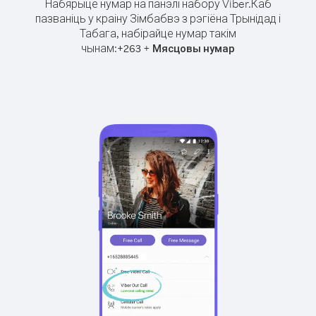
Набярыце нумар на панэлі набору Viber.
Каб
пазваніць у краіну Зімбабвэ з рэгіёна Трынідад і
Табага, набірайце нумар такім
чынам:
+
+
263
Мясцовы нумар