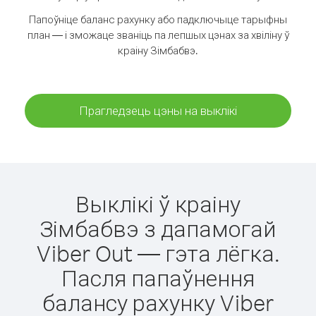
Папоўніце баланс рахунку або падключыце тарыфны
план — і зможаце званіць па лепшых цэнах за хвіліну ў
краіну Зімбабвэ.
Прагледзець цэны на выклікі
Выклікі ў краіну
Зімбабвэ з дапамогай
Viber Out — гэта лёгка.
Пасля папаўнення
балансу рахунку Viber