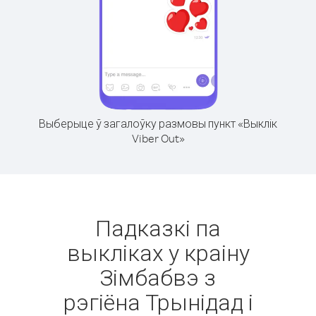
Выберыце ў загалоўку размовы пункт «Выклік
Viber Out»
Падказкі па
выкліках у краіну
Зімбабвэ з
рэгіёна Трынідад і