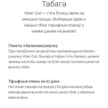
Табага
Viber Out — гэта больш хвілін за
меншыя грошы. Выберыце адзін з
нашых гібкіх тарыфных планаў з
нізкімі цэнамі на выклікі:
Пакеты з балансам рахунку
Пры папаўненні сродкаў яны налічваюцца на баланс
рахунку Viber Out. Выкарыстаўшы гэты баланс, можна
званіць на любы нумар па ўсім свеце па нізкіх цэнах на
выклікі Viber.
Тарыфныя планы на 30 дзён
На гэтым тарыфе на працягу 30 дзён можна рабіць
міжнародныя выклікі па нізкіх цэнах Viber у абраныя
вамі краіны.