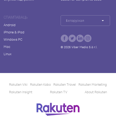
СПАМПАВАЦЬ
Беларуская
Android
iPhone & iPad
Windows PC
Mac
©
2026
Viber Media S.à r.l.
Linux
Rakuten Viki
Rakuten Kobo
Rakuten Travel
Rakuten Marketing
Rakuten Insight
Rakuten TV
About Rakuten