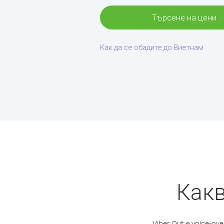
Търсене на цени
Как да се обадите до Виетнам
Какв
Viber Out е voice-ove