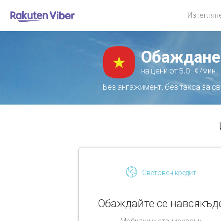
Изтеглян
Обаждане
на цени от
5.0
¢/мин
Без ангажимент, без такса за с
Световен кредит
Обаждайте се навсякъд
Мобилни и стационарни