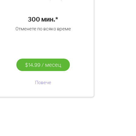
300 мин.*
Отменете по всяко време
$14.99
/
месец
Повече