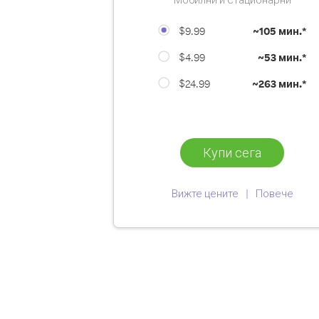
$9.99
~
105 мин.*
$4.99
~
53 мин.*
$24.99
~
263 мин.*
Купи сега
Вижте цените
Повече