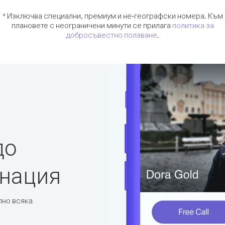
* Изключва специални, премиум и не-географски номера. Към
плановете с неограничени минути се прилага
политика за
добросъвестно ползване
.
до
инация
лно всяка