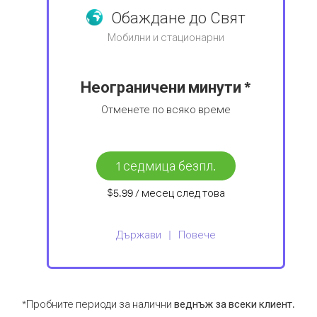
Обаждане до Свят
Мобилни и стационарни
Неограничени минути *
Отменете по всяко време
1 седмица безпл.
$5.99
/ месец
след това
Държави
Повече
*Пробните периоди за налични
веднъж за всеки клиент
.