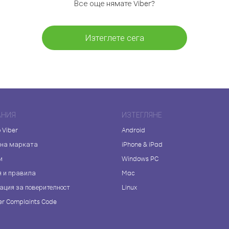
Все още нямате Viber?
Изтеглете сега
АНИЯ
ИЗТЕГЛЯНЕ
 Viber
Android
 на марката
iPhone & iPad
и
Windows PC
я и правила
Mac
ация за поверителност
Linux
r Complaints Code