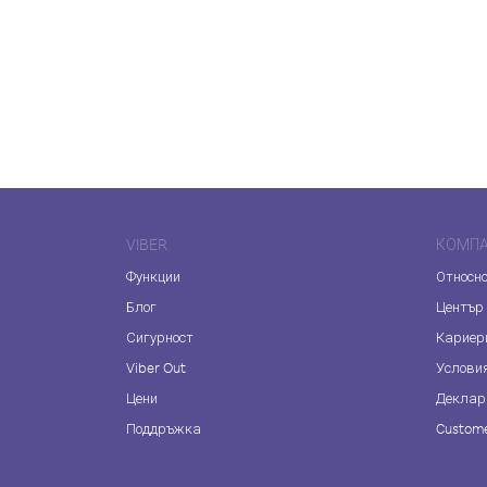
VIBER
КОМП
Функции
Относно
Блог
Център
Сигурност
Кариер
Viber Out
Услови
Цени
Деклар
Поддръжка
Custome