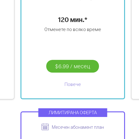
120 мин.*
Отменете по всяко време
$6.99
/
месец
Повече
ЛИМИТИРАНА ОФЕРТА
Месечен абонамент план