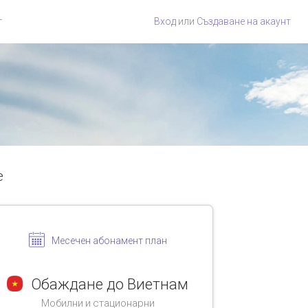
г
Вход
или
Създаване на акаунт
е
Месечен абонамент план
Обаждане до Виетнам
Мобилни и стационарни