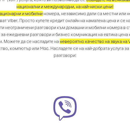
национални и международни, на най-ниски цени!
ационарни и мобилни
номера, независимо дали са местни или не
ват Viber. Просто купете кредит онлайн на намалена цена и се 
чти неограничени разговори към домашни и мобилни номера в ст
н за ежедневни разговори и бизнес комуникация на евтина цена 
. Можете да се насладите на
невероятно качество на звука на V
тво, компютър или Mac. Насладете се на най-добрата услуга за
разговори!