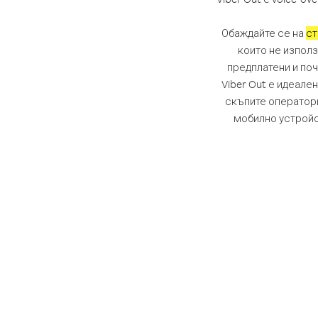
Обаждайте се на
ст
които не използ
предплатени и по
Viber Out е идеале
скъпите оператори
мобилно устройс