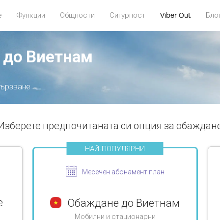
Най-популярни
е
Функции
Общности
Сигурност
Viber Out
Бло
 до Виетнам
вързване
Изберете предпочитаната си опция за обаждан
НАЙ-ПОПУЛЯРНИ
Месечен абонамент план
е
Обаждане до Виетнам
Мобилни и стационарни