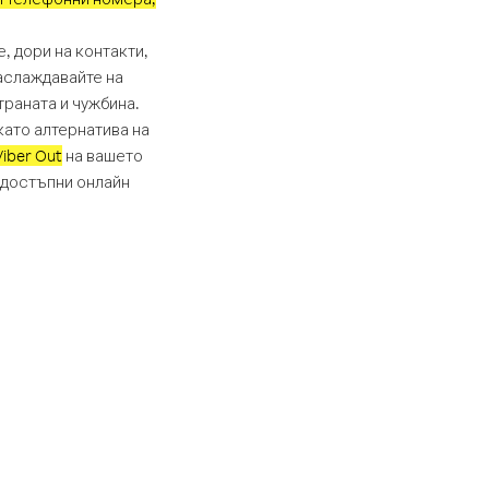
, дори на контакти,
наслаждавайте на
раната и чужбина.
като алтернатива на
iber Out
на вашето
 достъпни онлайн