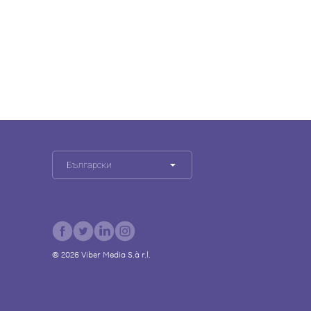
Български
©
2026
Viber Media S.à r.l.