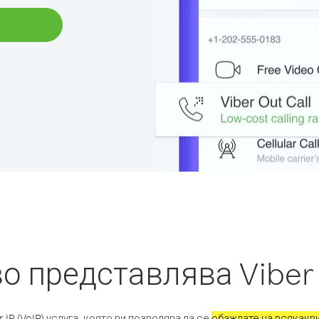
о представлява Viber
r IP (VoIP) услуга, която ви позволява да се
обаждате на всякакв