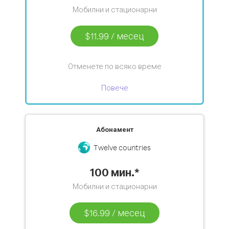
Мобилни и стационарни
$11.99
/
месец
Отменете по всяко време
Повече
Абонамент
Twelve countries
100 мин.*
Мобилни и стационарни
$16.99
/
месец