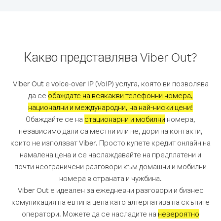
Какво представлява Viber Out?
Viber Out е voice-over IP (VoIP) услуга, която ви позволява
да се
обаждате на всякакви телефонни номера,
национални и международни, на най-ниски цени!
Обаждайте се на
стационарни и мобилни
номера,
независимо дали са местни или не, дори на контакти,
които не използват Viber. Просто купете кредит онлайн на
намалена цена и се наслаждавайте на предплатени и
почти неограничени разговори към домашни и мобилни
номера в страната и чужбина.
Viber Out е идеален за ежедневни разговори и бизнес
комуникация на евтина цена като алтернатива на скъпите
оператори. Можете да се насладите на
невероятно