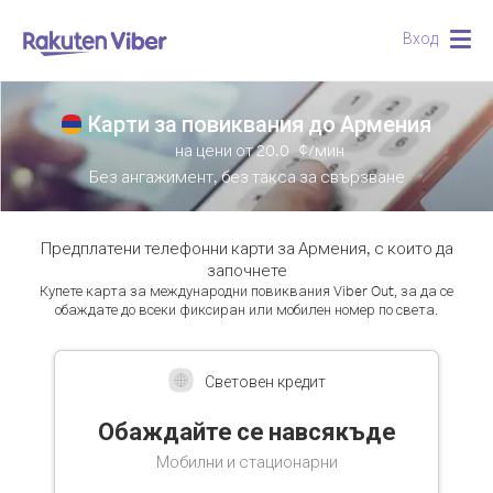
Най-популярни
Вход
Togg
navig
Карти за повиквания до Армения
на цени от
20.0
¢/мин
Без ангажимент, без такса за свързване
Предплатени телефонни карти за Армения, с които да
започнете
Купете карта за международни повиквания Viber Out, за да се
обаждате до всеки фиксиран или мобилен номер по света.
Световен кредит
Обаждайте се навсякъде
Мобилни и стационарни