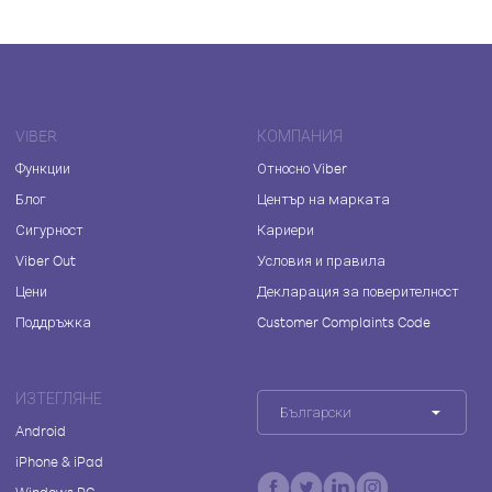
VIBER
КОМПАНИЯ
Функции
Относно Viber
Блог
Център на марката
Сигурност
Кариери
Viber Out
Условия и правила
Цени
Декларация за поверителност
Поддръжка
Customer Complaints Code
ИЗТЕГЛЯНЕ
Български
Android
iPhone & iPad