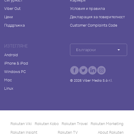
Сигурност
Кариери
Viber Out
Условия и правила
Цени
Декларация за поверителност
Поддръжка
Customer Complaints Code
ИЗТЕГЛЯНЕ
Български
Android
iPhone & iPad
Windows PC
Mac
©
2026
Viber Media S.à r.l.
Linux
Rakuten Viki
Rakuten Kobo
Rakuten Travel
Rakuten Marketing
Rakuten Insight
Rakuten TV
About Rakuten