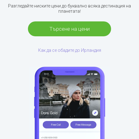
Разгледайте ниските цени до буквално всяка дестинация на
планетата!
Търсене на цени
Как да се обадите до Ирландия