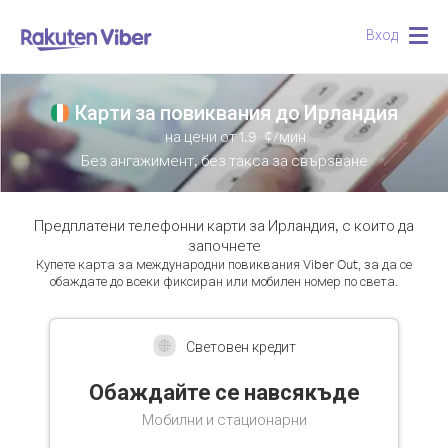
Вход
Togg
navig
Карти за повиквания до Ирландия
на цени от
1.9
¢/мин
Без ангажимент, без такса за свързване
Предплатени телефонни карти за Ирландия, с които да
започнете
Купете карта за международни повиквания Viber Out, за да се
обаждате до всеки фиксиран или мобилен номер по света.
Световен кредит
Обаждайте се навсякъде
Мобилни и стационарни