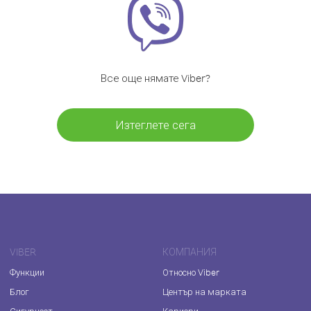
Все още нямате Viber?
Изтеглете сега
VIBER
КОМПАНИЯ
Функции
Относно Viber
Блог
Център на марката