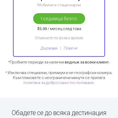
Мобилни и стационарни
1 седмица безпл.
$5.99
/ месец
след това
Отменете по всяко време
Държави
Повече
*Пробните периоди за налични
веднъж за всеки клиент
.
* Изключва специални, премиум и не-географски номера.
Към плановете с неограничени минути се прилага
политика за добросъвестно ползване
.
Обадете се до всяка дестинация