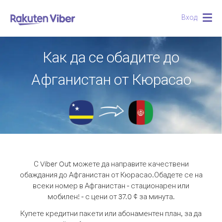
Вход
Togg
navig
Как да се обадите до
Афганистан от Кюрасао
С Viber Out можете да направите качествени
обаждания до Афганистан от Кюрасао.
Обадете се на
всеки номер в Афганистан - стационарен или
мобилен! - с цени от 37.0 ¢ за минута.
Купете кредитни пакети или абонаментен план, за да