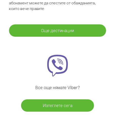
абонамент можете да спестите от обажданията,
които вече правите
Още дестинации
Все още нямате Viber?
Изтеглете сега