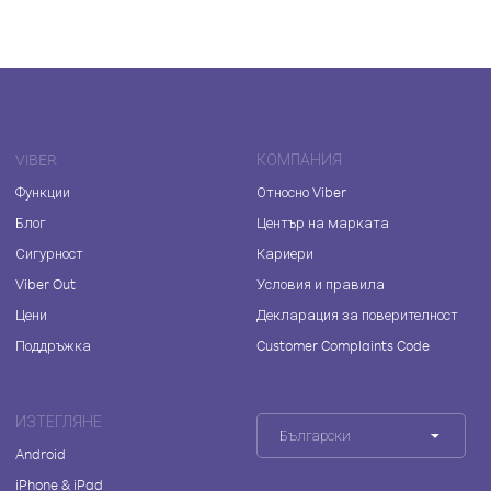
VIBER
КОМПАНИЯ
Функции
Относно Viber
Блог
Център на марката
Сигурност
Кариери
Viber Out
Условия и правила
Цени
Декларация за поверителност
Поддръжка
Customer Complaints Code
ИЗТЕГЛЯНЕ
Български
Android
iPhone & iPad