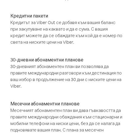
Кредитни пакети
Кредитът за Viber Out се добавя към вашия баланс
при закупуване на каквато и да е сума. С вашия
кредит можете да се обаждате към кой да е номер по
света на ниските цени на Viber.
30-дневни абонаментни планове
30-дневният абонаментен план ви позволява да
правите международни разговори към дестинация по
ваш избор в продължение на 30 дни с ниските цени на
Viber.
Месечни абонаментни планове
Месечният абонаментен план ви дава гъвкавостта да
правите международни обаждания към стационарни и
мобилни телефони на ниски цени, без да се налага да
подновявате вашия план. С плана за месечен