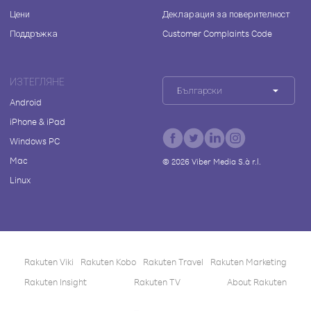
Цени
Декларация за поверителност
Поддръжка
Customer Complaints Code
ИЗТЕГЛЯНЕ
Български
Android
iPhone & iPad
Windows PC
Mac
©
2026
Viber Media S.à r.l.
Linux
Rakuten Viki
Rakuten Kobo
Rakuten Travel
Rakuten Marketing
Rakuten Insight
Rakuten TV
About Rakuten