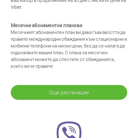
ваш избор в продължение на 30 дни с ниските цени на
Viber.
Месечни абонаментни планове
Месечният абонаментен план ви дава гъвкавостта да
правите международни обаждания към стационарни и
мобилни телефони на ниски цени, без да се налага да
подновявате вашия план. С плана за месечен
абонамент можете да спестите от обажданията,
които вече правите
Още дестинации