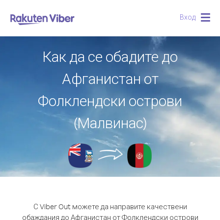
Вход
Togg
navig
Как да се обадите до
Афганистан от
Фолклендски острови
(Малвинас)
С Viber Out можете да направите качествени
обаждания до Афганистан от Фолклендски острови