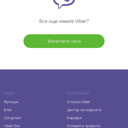
Все още нямате Viber?
Изтеглете сега
VIBER
КОМПАНИЯ
Функции
Относно Viber
Блог
Център на марката
Сигурност
Кариери
Viber Out
Условия и правила