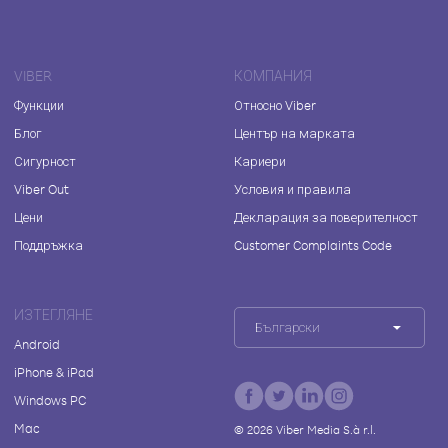
VIBER
КОМПАНИЯ
Функции
Относно Viber
Блог
Център на марката
Сигурност
Кариери
Viber Out
Условия и правила
Цени
Декларация за поверителност
Поддръжка
Customer Complaints Code
ИЗТЕГЛЯНЕ
Български
Android
iPhone & iPad
Windows PC
Mac
©
2026
Viber Media S.à r.l.