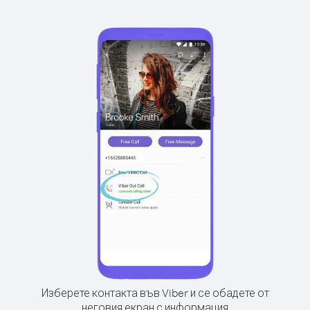
Изберете контакта във Viber и се обадете от
неговия екран с информация