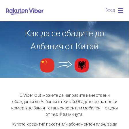
Вход
Togg
navig
Как да се обадите до
Албания от Китай
С Viber Out можете да направите качествени
обаждания до Албания от Китай.
Обадете се на всеки
номер в Албания - стационарен или мобилен! - с цени
от 19.0 ¢ за минута.
Купете кредитни пакети или абонаментен план, за да