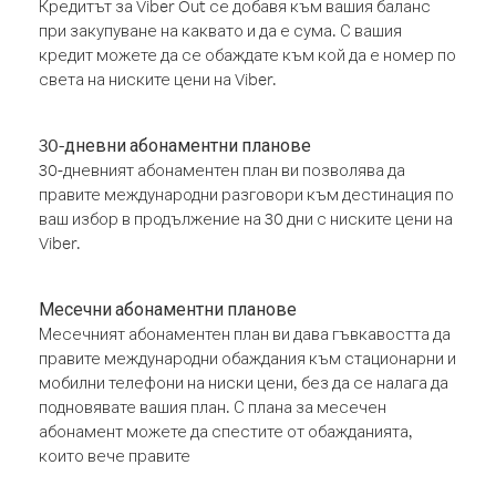
Кредитът за Viber Out се добавя към вашия баланс
при закупуване на каквато и да е сума. С вашия
кредит можете да се обаждате към кой да е номер по
света на ниските цени на Viber.
30-дневни абонаментни планове
30-дневният абонаментен план ви позволява да
правите международни разговори към дестинация по
ваш избор в продължение на 30 дни с ниските цени на
Viber.
Месечни абонаментни планове
Месечният абонаментен план ви дава гъвкавостта да
правите международни обаждания към стационарни и
мобилни телефони на ниски цени, без да се налага да
подновявате вашия план. С плана за месечен
абонамент можете да спестите от обажданията,
които вече правите