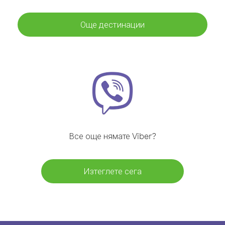
Още дестинации
Все още нямате Viber?
Изтеглете сега